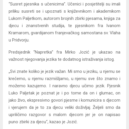
“Susret pjesnika s učenicima”. Učenici i posjetitelji su imali
priliku susreti se i upoznati s književnikom i akademikom
Lukom Paljetkom, autorom brojnih zbirki pjesama, knjiga za
djecu i znanstvenih studija, te pjesnikom fra Ivanom
Kramarom, gvardijanom franjevačkog samostana sv. Vlaha
u Pridvorju.
Predsjednik “Napretka” fra Mirko Jozić je ukazao na
važnost njegovanja jezika te dodatnog istraživanja istog.
„Svi znate koliko je jezik važan. Mi smo u jeziku, u njemu se
krećemo, u njemu razmišljamo, u njemu sve što znamo i
možemo kazujemo. I naravno djecu učimo jezik. Pjesnik
Luko Paljetak je poznat je i po tome da on i glumac, on
jako živo, ekspresivno govori pjesme i komunicira s djecom
i vjerujem da je to za djecu veliki doživljaj. Željeli smo da
upriličimo razgovor s malom djecom jer je on napisao
puno zbirki za djecu“, kazao je Jozić.