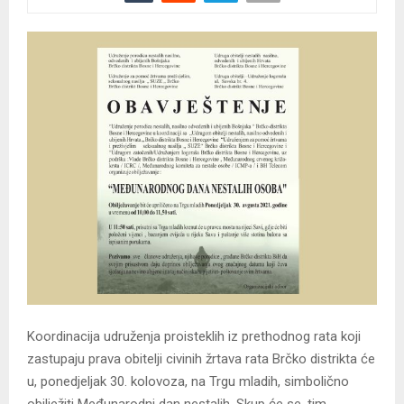
Koordinacija udruženja proisteklih iz prethodnog rata koji
zastupaju prava obitelji civinih žrtava rata Brčko distrikta će
u, ponedjeljak 30. kolovoza, na Trgu mladih, simbolično
obilježiti Međunarodni dan nestalih. Skup će se, tim