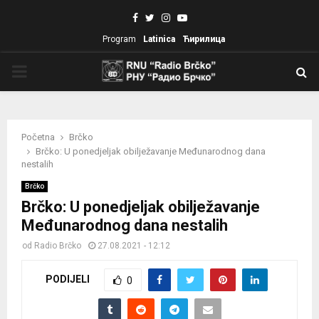
Facebook
Twitter
Instagram
Youtube
Program
Latinica
Ћирилица
PRIMARY
MENU
Početna
Brčko
Brčko: U ponedjeljak obilježavanje Međunarodnog dana
nestalih
Brčko
Brčko: U ponedjeljak obilježavanje
Međunarodnog dana nestalih
od
Radio Brčko
27.08.2021 - 12:12
PODIJELI
0