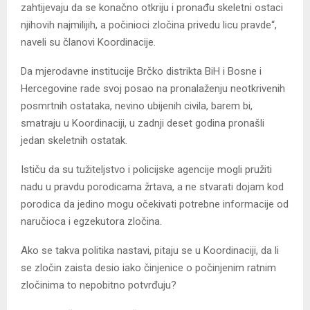
zahtijevaju da se konačno otkriju i pronađu skeletni ostaci
njihovih najmilijih, a počinioci zločina privedu licu pravde“,
naveli su članovi Koordinacije.
Da mjerodavne institucije Brčko distrikta BiH i Bosne i
Hercegovine rade svoj posao na pronalaženju neotkrivenih
posmrtnih ostataka, nevino ubijenih civila, barem bi,
smatraju u Koordinaciji, u zadnji deset godina pronašli
jedan skeletnih ostatak.
Ističu da su tužiteljstvo i policijske agencije mogli pružiti
nadu u pravdu porodicama žrtava, a ne stvarati dojam kod
porodica da jedino mogu očekivati potrebne informacije od
naručioca i egzekutora zločina.
Ako se takva politika nastavi, pitaju se u Koordinaciji, da li
se zločin zaista desio iako činjenice o počinjenim ratnim
zločinima to nepobitno potvrđuju?