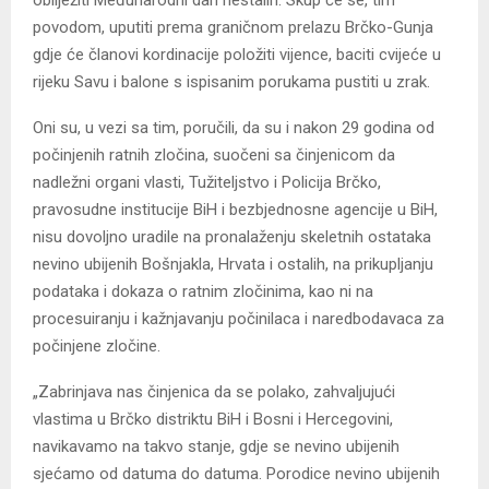
povodom, uputiti prema graničnom prelazu Brčko-Gunja
gdje će članovi kordinacije položiti vijence, baciti cvijeće u
rijeku Savu i balone s ispisanim porukama pustiti u zrak.
Oni su, u vezi sa tim, poručili, da su i nakon 29 godina od
počinjenih ratnih zločina, suočeni sa činjenicom da
nadležni organi vlasti, Tužiteljstvo i Policija Brčko,
pravosudne institucije BiH i bezbjednosne agencije u BiH,
nisu dovoljno uradile na pronalaženju skeletnih ostataka
nevino ubijenih Bošnjakla, Hrvata i ostalih, na prikupljanju
podataka i dokaza o ratnim zločinima, kao ni na
procesuiranju i kažnjavanju počinilaca i naredbodavaca za
počinjene zločine.
„Zabrinjava nas činjenica da se polako, zahvaljujući
vlastima u Brčko distriktu BiH i Bosni i Hercegovini,
navikavamo na takvo stanje, gdje se nevino ubijenih
sjećamo od datuma do datuma. Porodice nevino ubijenih