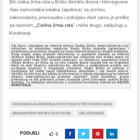
Biti civilna žrtva rata u Brčko distriktu Bosne i Hercegovine
/kao samostalna lokalna zajednica/ za izvršnu,
zakonodavnu, pravosudnu i policijsku vlast samo je prefiks
sa nazivom
,,
Civilna žrtva rata
“ i ništa drugo, zaključuju u
Kordinaciji.
Svi članci objavljeni na internet stranici Radija Brčko (www.radiobrcko.ba)
isključivo su vlasništvo redakcije. Radio Brčko dopušta ograničeno i
povremeno prenošenje članaka sa svoje internet stranice u drugim medijima.
Drugi mediji smiju prenijeti informacije iz pojedinih članaka sa Internet
stranice Radija Brčko (www.radiobrcko.ba) isključivo kao kratku vijest od
najviše četiri reda (300 slovnih znakova), uz obavezno navođenje izvora
(Radio Brčko), pri čemu su on-line izdanja dužna objaviti link na originalni
tekst na web stranicu radiobrcko.ba, ukoliko s uredništvom portala nije
postignut dogovor o drugačijim uslovima. Radio Brčko je odlučan u
nastojanju da zaštiti svoje intelektualno vlasništvo i rad svojih autora.
Ukoliko se bilo koji dio teksta ili informacija iz teksta objavljenog na internet
stranici www.radiobrcko.ba prenese suprotno ovim pravilima, protiv
prekršioca će biti pokrenut pravni postupak pred Osnovnim sudom Brčko
distrikta. Za detaljnije informacije o uslovima korištenja kliknite na
USLOVI
KORIŠTENJA.
KOORDINACIJA UDRUŽENJA PROISTEKLIH IZ PRETHODNOG RATA
MEĐUNARODNI DAN NESTALIH OSOBA
OBILJEŽAVANJE
PODIJELI
0