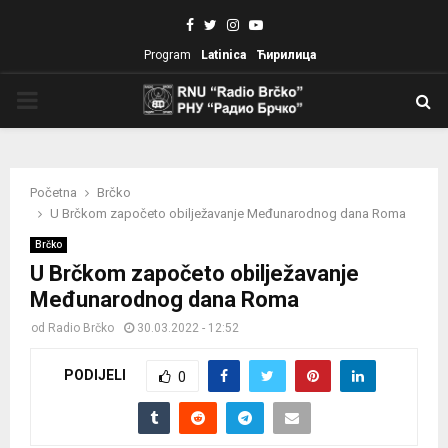
Facebook
Twitter
Instagram
Youtube
Program
Latinica
Ћирилица
PRIMARY
MENU
Početna
Brčko
U Brčkom započeto obilježavanje Međunarodnog dana Roma
Brčko
U Brčkom započeto obilježavanje
Međunarodnog dana Roma
od
Radio Brčko
30.03.2022 - 12:52
PODIJELI
0