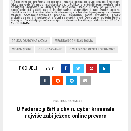
(Radio Brčko), pri čemu su on-line izdanja dužna objaviti link na originalni
tekst na web stranicu radiobrcko.ba, ukoliko s uredništvom portala nije
postignut dogovor o drugačijim uslovima. Radio Brčko je odlučan u
nastojanju da zaštiti svoje intelektualno vlasništvo i rad svojih autora.
Ukoliko se bilo koji dio teksta ili informacija iz teksta objavljenog na internet
stranici www.radiobrcko.ba prenese suprotno ovim pravilima, protiv
prekršioca će biti pokrenut pravni postupak pred Osnovnim sudom Brčko
distrikta. Za detaljnije informacije o uslovima korištenja kliknite na
USLOVI
KORIŠTENJA.
DRUGA OSNOVNA ŠKOLA
MEĐUNARODNI DAN ROMA
MEJRA ŠEČIĆ
OBILJEŽAVANJE
OMLADINSKI CENTAR VERMONT
PODIJELI
0
PRETHODNA VIJEST
U Federaciji BiH u okviru cyber kriminala
najviše zabilježeno online prevara