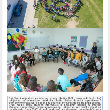
Svi članci objavljeni na internet stranici Radija Brčko (www.radiobrcko.ba)
isključivo su vlasništvo redakcije. Radio Brčko dopušta ograničeno i
povremeno prenošenje članaka sa svoje internet stranice u drugim medijima.
Drugi mediji smiju prenijeti informacije iz pojedinih članaka sa Internet
stranice Radija Brčko (www.radiobrcko.ba) isključivo kao kratku vijest od
najviše četiri reda (300 slovnih znakova), uz obavezno navođenje izvora