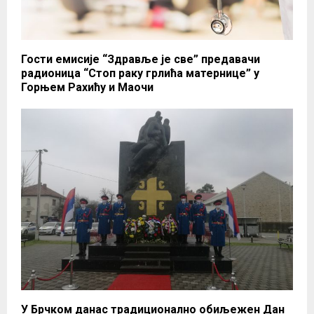
Гости емисије “Здравље је све” предавачи
радионица “Стоп раку грлића матернице” у
Горњем Рахићу и Маочи
У Брчком данас традиционално обиљежен Дан