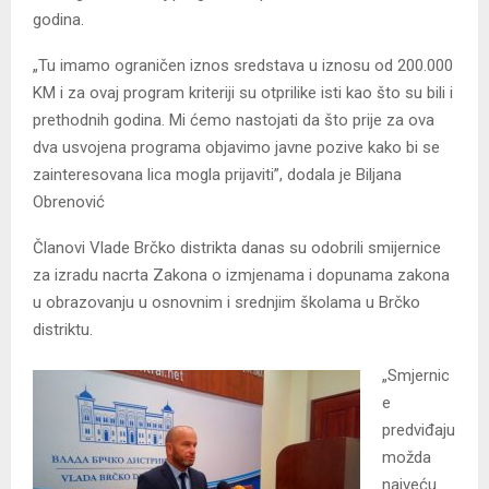
godina.
„Tu imamo ograničen iznos sredstava u iznosu od 200.000
KM i za ovaj program kriteriji su otprilike isti kao što su bili i
prethodnih godina. Mi ćemo nastojati da što prije za ova
dva usvojena programa objavimo javne pozive kako bi se
zainteresovana lica mogla prijaviti”, dodala je Biljana
Obrenović
Članovi Vlade Brčko distrikta danas su odobrili smijernice
za izradu nacrta Zakona o izmjenama i dopunama zakona
u obrazovanju u osnovnim i srednjim školama u Brčko
distriktu.
„Smjernic
e
predviđaju
možda
najveću