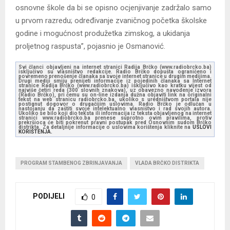
osnovne škole da bi se opisno ocjenjivanje zadržalo samo
u prvom razredu; određivanje zvaničnog početka školske
godine i mogućnost produžetka zimskog, a ukidanja
proljetnog raspusta”, pojasnio je Osmanović.
Svi članci objavljeni na internet stranici Radija Brčko (www.radiobrcko.ba)
isključivo su vlasništvo redakcije. Radio Brčko dopušta ograničeno i
povremeno prenošenje članaka sa svoje internet stranice u drugim medijima.
Drugi mediji smiju prenijeti informacije iz pojedinih članaka sa Internet
stranice Radija Brčko (www.radiobrcko.ba) isključivo kao kratku vijest od
najviše četiri reda (300 slovnih znakova), uz obavezno navođenje izvora
(Radio Brčko), pri čemu su on-line izdanja dužna objaviti link na originalni
tekst na web stranicu radiobrcko.ba, ukoliko s uredništvom portala nije
postignut dogovor o drugačijim uslovima. Radio Brčko je odlučan u
nastojanju da zaštiti svoje intelektualno vlasništvo i rad svojih autora.
Ukoliko se bilo koji dio teksta ili informacija iz teksta objavljenog na internet
stranici www.radiobrcko.ba prenese suprotno ovim pravilima, protiv
prekršioca će biti pokrenut pravni postupak pred Osnovnim sudom Brčko
distrikta. Za detaljnije informacije o uslovima korištenja kliknite na
USLOVI
KORIŠTENJA.
PROGRAM STAMBENOG ZBRINJAVANJA
VLADA BRČKO DISTRIKTA
PODIJELI
0