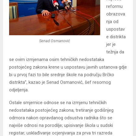
reformu
obrazova
nja od
uspostav
e distrikta
Senad Osmanović
jer je
težnja da
se ovim izmjenama osim tehničkih nedostataka
postojećeg zakona krene u uspostavu javnih ustanova gdje
bi u prvoj fazi to bile srednje škole na području Brčko
distrikta”, kazao je Senad Osmanović, šef resornog
odjeljenja.
Ostale smjernice odnose se na izmjenu tehničkih
nedostataka postojećeg zakona; tretiranje godišnjeg
odmora nakon opravdanog odsustva radnika što se
najviše odnosi na porodilje; upisivanje škola u sudski
registar; usklađivanje ocjenjivanja za prva tri razreda