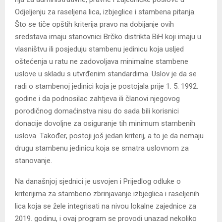
Odjeljenju za raseljena lica, izbjeglice i stambena pitanja.
Što se tiče opštih kriterija pravo na dobijanje ovih
sredstava imaju stanovnici Brčko distrikta BiH koji imaju u
vlasništvu ili posjeduju stambenu jedinicu koja usljed
oštećenja u ratu ne zadovoljava minimalne stambene
uslove u skladu s utvrđenim standardima. Uslov je da se
radi o stambenoj jedinici koja je postojala prije 1. 5. 1992.
godine i da podnosilac zahtjeva ili članovi njegovog
porodičnog domaćinstva nisu do sada bili korisnici
donacije dovoljne za osiguranje tih minimum stambenih
uslova. Također, postoji još jedan kriterij, a to je da nemaju
drugu stambenu jedinicu koja se smatra uslovnom za
stanovanje.
Na današnjoj sjednici je usvojen i Prijedlog odluke o
kriterijima za stambeno zbrinjavanje izbjeglica i raseljenih
lica koja se žele integrisati na nivou lokalne zajednice za
2019. godinu, i ovaj program se provodi unazad nekoliko