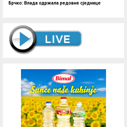
Брчко: Влада одржала редовне сједнице