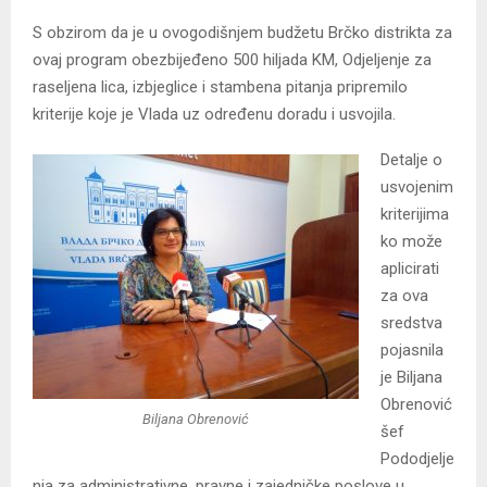
S obzirom da je u ovogodišnjem budžetu Brčko distrikta za
ovaj program obezbijeđeno 500 hiljada KM, Odjeljenje za
raseljena lica, izbjeglice i stambena pitanja pripremilo
kriterije koje je Vlada uz određenu doradu i usvojila.
Detalje o
usvojenim
kriterijima
ko može
aplicirati
za ova
sredstva
pojasnila
je Biljana
Obrenović
Biljana Obrenović
šef
Pododjelje
nja za administrativne, pravne i zajedničke poslove u