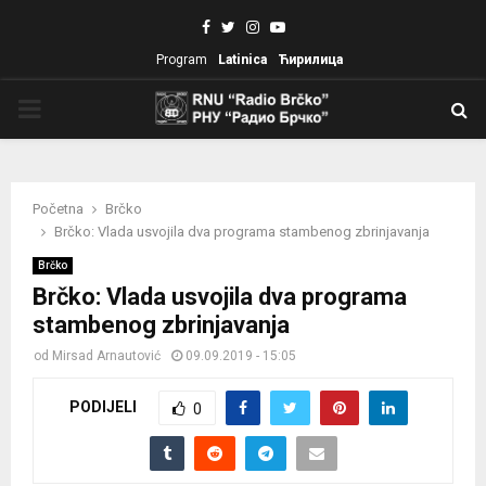
Facebook
Twitter
Instagram
Youtube
Program
Latinica
Ћирилица
PRIMARY
MENU
Početna
Brčko
Brčko: Vlada usvojila dva programa stambenog zbrinjavanja
Brčko
Brčko: Vlada usvojila dva programa
stambenog zbrinjavanja
od
Mirsad Arnautović
09.09.2019 - 15:05
PODIJELI
0