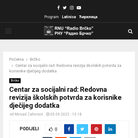
Facebook
Twitter
Instagram
Youtube
Program
Latinica
Ћирилица
PRIMARY
MENU
Početna
Brčko
Centar za socijalni rad: Redovna revizija školskih potvrda za
korisnike dječijeg dodatka
Brčko
Centar za socijalni rad: Redovna
revizija školskih potvrda za korisnike
dječijeg dodatka
od
Mirsad Zahirović
05.09.2022 - 15:18
PODIJELI
0