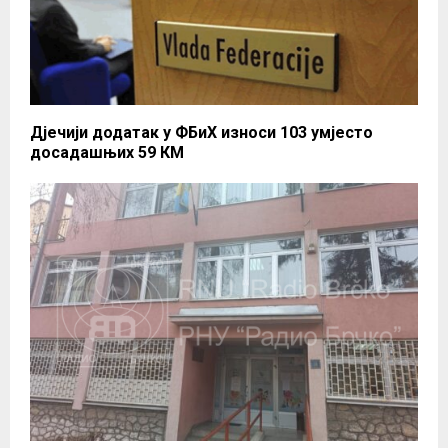
Дјечији додатак у ФБиХ износи 103 умјесто
досадашњих 59 КМ