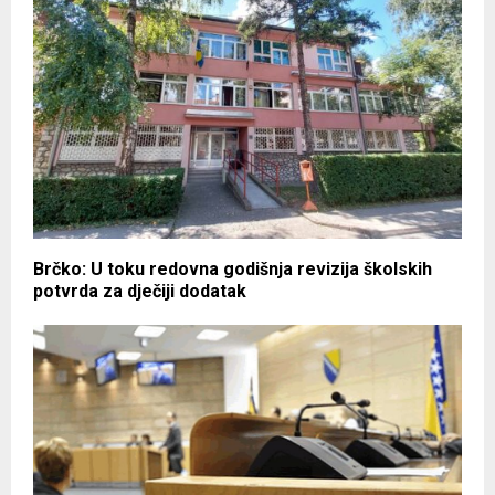
Brčko: U toku redovna godišnja revizija školskih
potvrda za dječiji dodatak