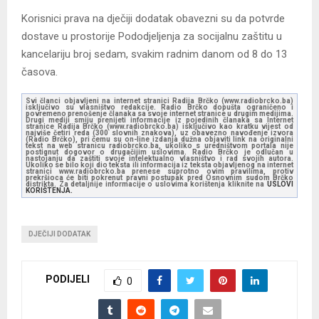
Korisnici prava na dječiji dodatak obavezni su da potvrde
dostave u prostorije Pododjeljenja za socijalnu zaštitu u
kancelariju broj sedam, svakim radnim danom od 8 do 13
časova.
Svi članci objavljeni na internet stranici Radija Brčko (www.radiobrcko.ba)
isključivo su vlasništvo redakcije. Radio Brčko dopušta ograničeno i
povremeno prenošenje članaka sa svoje internet stranice u drugim medijima.
Drugi mediji smiju prenijeti informacije iz pojedinih članaka sa Internet
stranice Radija Brčko (www.radiobrcko.ba) isključivo kao kratku vijest od
najviše četiri reda (300 slovnih znakova), uz obavezno navođenje izvora
(Radio Brčko), pri čemu su on-line izdanja dužna objaviti link na originalni
tekst na web stranicu radiobrcko.ba, ukoliko s uredništvom portala nije
postignut dogovor o drugačijim uslovima. Radio Brčko je odlučan u
nastojanju da zaštiti svoje intelektualno vlasništvo i rad svojih autora.
Ukoliko se bilo koji dio teksta ili informacija iz teksta objavljenog na internet
stranici www.radiobrcko.ba prenese suprotno ovim pravilima, protiv
prekršioca će biti pokrenut pravni postupak pred Osnovnim sudom Brčko
distrikta. Za detaljnije informacije o uslovima korištenja kliknite na
USLOVI
KORIŠTENJA.
DJEČIJI DODATAK
PODIJELI
0