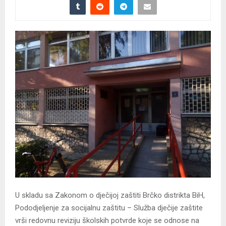
U skladu sa Zakonom o dječijoj zaštiti Brčko distrikta BiH,
Pododjeljenje za socijalnu zaštitu – Služba dječije zaštite
vrši redovnu reviziju školskih potvrde koje se odnose na