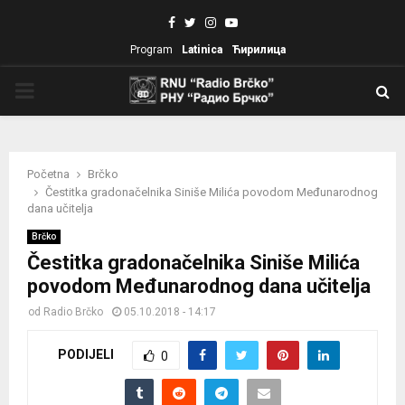
Facebook
Twitter
Instagram
Youtube
Program
Latinica
Ћирилица
PRIMARY
MENU
Početna
Brčko
Čestitka gradonačelnika Siniše Milića povodom Međunarodnog
dana učitelja
Brčko
Čestitka gradonačelnika Siniše Milića
povodom Međunarodnog dana učitelja
od
Radio Brčko
05.10.2018 - 14:17
PODIJELI
0