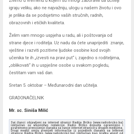
Živimo u vremenu u kojem su mnogi zaboravili da učitelji
igraju veliku, ako ne najvažniju, ulogu u našem životu i ovo
je prilika da se podsjetimo vaših stručnih, radnih,
obrazovnih i etičkih kvaliteta.
Želim vam mnogo uspjeha u radu, ali i poštovanja od
strane djece i roditelja. Uz nadu da ćete unaprijediti znanje,
vještine i razviti pozitivne ljudske osobine kod svojih
učenika te ih „izvesti na pravi put“ i, zajedno s roditeljima,
„oblikovati“ ih u uspješne osobe u svakom pogledu,
čestitam vam vaš dan.
Sretan 5. oktobar – Međunarodni dan učitelja.
GRADONAČELNIK
Mr. sc. Siniša Milić
Svi članci objavljeni na internet stranici Radija Brčko (www.radiobrcko.ba)
isključivo su vlasništvo redakcije. Radio Brčko dopušta ograničeno i
povremeno prenošenje članaka sa svoje internet stranice u drugim medijima.
Drugi mediji smiju prenijeti informacije iz pojedinih članaka sa Internet
stranice Radija Brčko (www.radiobrcko.ba) isključivo kao kratku vijest od