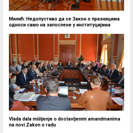
Милић: Недопустиво да се Закон о празницима
односи само на запослене у институцијама
Vlada dala mišljenje o dostavljenim amandmanima
na novi Zakon o radu