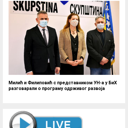
Милић и Филиповић с представником УН-а у БиХ
разговарали о програму одрживог развоја