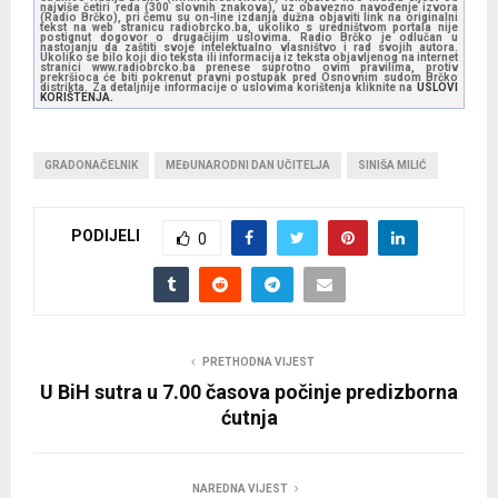
najviše četiri reda (300 slovnih znakova), uz obavezno navođenje izvora
(Radio Brčko), pri čemu su on-line izdanja dužna objaviti link na originalni
tekst na web stranicu radiobrcko.ba, ukoliko s uredništvom portala nije
postignut dogovor o drugačijim uslovima. Radio Brčko je odlučan u
nastojanju da zaštiti svoje intelektualno vlasništvo i rad svojih autora.
Ukoliko se bilo koji dio teksta ili informacija iz teksta objavljenog na internet
stranici www.radiobrcko.ba prenese suprotno ovim pravilima, protiv
prekršioca će biti pokrenut pravni postupak pred Osnovnim sudom Brčko
distrikta. Za detaljnije informacije o uslovima korištenja kliknite na
USLOVI
KORIŠTENJA.
GRADONAČELNIK
MEĐUNARODNI DAN UČITELJA
SINIŠA MILIĆ
PODIJELI
0
PRETHODNA VIJEST
U BiH sutra u 7.00 časova počinje predizborna
ćutnja
NAREDNA VIJEST