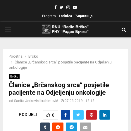
Facebook
Twitter
Instagram
Youtube
Program
Latinica
Ћирилица
PRIMARY
MENU
Početna
Brčko
Članice „Brčanskog srca“ posjetile pacijente na Odjeljenju
onkologije
Brčko
Članice „Brčanskog srca“ posjetile
pacijente na Odjeljenju onkologije
od
Sanita Jerković Ibrahimović
07.03.2019 - 13:13
PODIJELI
0