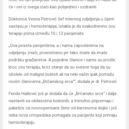
će i oni iz svega izaći kao pobjednici i ozdraviti.
Doktorica Vesna Petrović šef internog odjeljenja u čijem
sastavu je i hemioterapija, istakla je da svakodnevno ovu
terapiju prima između 10 i 12 pacijenata.
„Ova poseta pacijentima, a i nama zaposlenima na
odjeljenju znači, prvenstveno jer tako znate da imate
podršku građanstva. A pojedine članice i same su prošle
kroz ovu terapiju, kroz stanje da su svesne toga da su
obolele od maligne bolesti ali na neki način ipak pomažu
novim članovima „Brčanskog srca““, dodala je dr. Petrović.
Ferida Halilović još je dodala da će „Brčansko srce“ i dalje
nastaviti sa obilascima bolesnih, a trenutno pripremaju i
paketiće za novooperisane žene od karcinoma dojke i još
neka nova ortopedska pomagala za pacijente koji primaju
hemioterapiju.