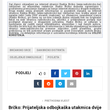
Svi članci objavljeni na internet stranici Radija Brčko (www.radiobrcko.ba)
isključivo su vlasništvo redakcije. Radio Brčko dopušta ograničeno i
povremeno prenošenje članaka sa svoje internet stranice u drugim medijima.
Drugi mediji smiju prenijeti informacije iz pojedinih članaka sa Internet
stranice Radija Brčko (www.radiobrcko.ba) isključivo kao kratku vijest od
najviše četiri reda (300 slovnih znakova), uz obavezno navođenje izvora
(Radio Brčko), pri čemu su on-line izdanja dužna objaviti link na originalni
tekst na web stranicu radiobrcko.ba, ukoliko s uredništvom portala nije
postignut dogovor o drugačijim uslovima. Radio Brčko je odlučan u
nastojanju da zaštiti svoje intelektualno vlasništvo i rad svojih autora.
Ukoliko se bilo koji dio teksta ili informacija iz teksta objavljenog na internet
stranici www.radiobrcko.ba prenese suprotno ovim pravilima, protiv
prekršioca će biti pokrenut pravni postupak pred Osnovnim sudom Brčko
distrikta. Za detaljnije informacije o uslovima korištenja kliknite na
USLOVI
KORIŠTENJA.
BRČANSKO SRCE
DAN BRČKO DISTRIKTA
ODJELJENJE ONKOLOGIJE
POSJETA
PODIJELI
0
PRETHODNA VIJEST
Brčko: Prijateljska odbojkaška utakmica dvije