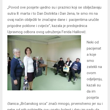
„Povod ove posjete ujedno su i praznici koji se obilježavaju
sutra 8. marta i to Dan Distrikta i Dan žena, te smo mi na
ovaj način obilježili te značajne dane i pacijentima uručile
prigodne poklone i cvijeće“, kazala je predsjednica
Upravnog odbora ovog udruženja Ferida Halilović.
Neki od
pacijenat
a koje
smo
zatekli na
ovom
odjeljenju,
kazali su
da im
posjeta
članica „Brčanskog srca“ znači mnogo, prvenstveno jer su i
neke od njih pobijedile ovu opaku bolest i daju im nadu da