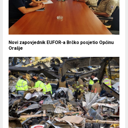
Novi zapovjednik EUFOR-a Brčko posjetio Općinu
Orašje