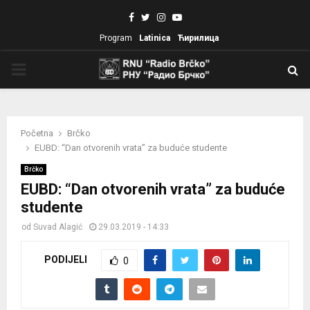
Facebook
Twitter
Instagram
Youtube
Program
Latinica
Ћирилица
PRIMARY
MENU
Početna
Brčko
EUBD: “Dan otvorenih vrata” za buduće studente
Brčko
EUBD: “Dan otvorenih vrata” za buduće
studente
od
Suvad Alagić
29.03.2019 - 14:33
PODIJELI
0