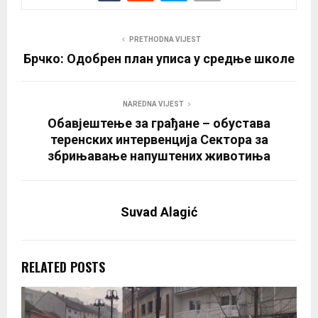
PRETHODNA VIJEST
Брчко: Одобрен план уписа у средње школе
NAREDNA VIJEST
Обавјештење за грађане – обустава
теренских интервенција Сектора за
збрињавање напуштених животиња
Suvad Alagić
RELATED POSTS