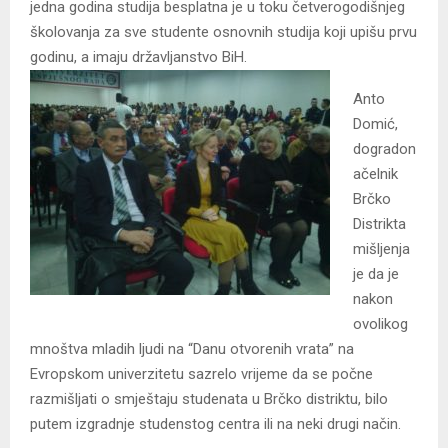
jedna godina studija besplatna je u toku četverogodišnjeg
školovanja za sve studente osnovnih studija koji upišu prvu
godinu, a imaju državljanstvo BiH.
Anto
Domić,
dogradon
ačelnik
Brčko
Distrikta
mišljenja
je da je
nakon
ovolikog
mnoštva mladih ljudi na “Danu otvorenih vrata” na
Evropskom univerzitetu sazrelo vrijeme da se počne
razmišljati o smještaju studenata u Brčko distriktu, bilo
putem izgradnje studenstog centra ili na neki drugi način.