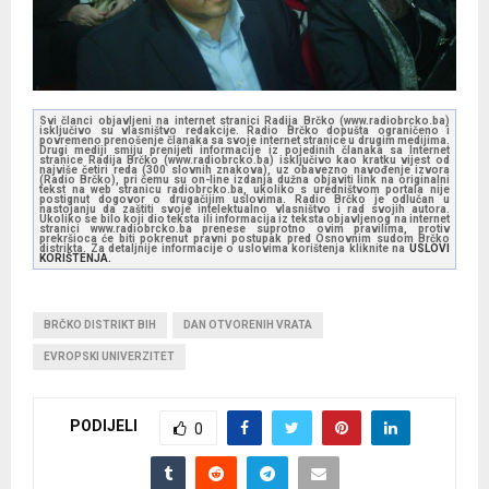
Svi članci objavljeni na internet stranici Radija Brčko (www.radiobrcko.ba)
isključivo su vlasništvo redakcije. Radio Brčko dopušta ograničeno i
povremeno prenošenje članaka sa svoje internet stranice u drugim medijima.
Drugi mediji smiju prenijeti informacije iz pojedinih članaka sa Internet
stranice Radija Brčko (www.radiobrcko.ba) isključivo kao kratku vijest od
najviše četiri reda (300 slovnih znakova), uz obavezno navođenje izvora
(Radio Brčko), pri čemu su on-line izdanja dužna objaviti link na originalni
tekst na web stranicu radiobrcko.ba, ukoliko s uredništvom portala nije
postignut dogovor o drugačijim uslovima. Radio Brčko je odlučan u
nastojanju da zaštiti svoje intelektualno vlasništvo i rad svojih autora.
Ukoliko se bilo koji dio teksta ili informacija iz teksta objavljenog na internet
stranici www.radiobrcko.ba prenese suprotno ovim pravilima, protiv
prekršioca će biti pokrenut pravni postupak pred Osnovnim sudom Brčko
distrikta. Za detaljnije informacije o uslovima korištenja kliknite na
USLOVI
KORIŠTENJA.
BRČKO DISTRIKT BIH
DAN OTVORENIH VRATA
EVROPSKI UNIVERZITET
PODIJELI
0