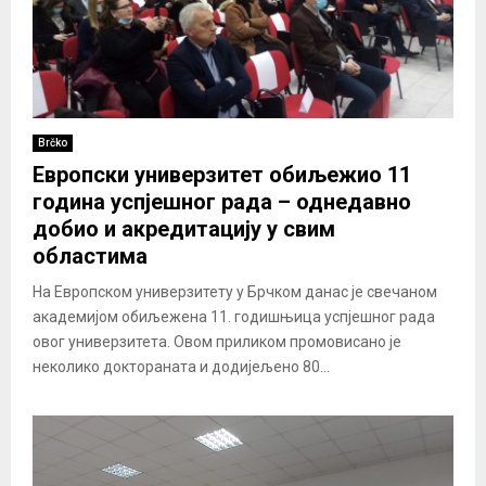
Brčko
Европски универзитет обиљежио 11
година успјешног рада – однедавно
добио и акредитацију у свим
областима
На Европском универзитету у Брчком данас је свечаном
академијом обиљежена 11. годишњица успјешног рада
овог универзитета. Овом приликом промовисано је
неколико доктораната и додијељено 80...