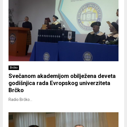
Brčko
Svečanom akademijom obilježena deveta
godišnjica rada Evropskog univerziteta
Brčko
Radio Brčko...