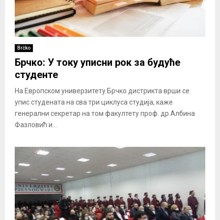
Brčko
Брчко: У току уписни рок за будуће
студенте
На Европском универзитету Брчко дистрикта врши се
упис студената на сва три циклуса студија, каже
генерални секретар на том факултету проф. др Албина
Фазловић и...