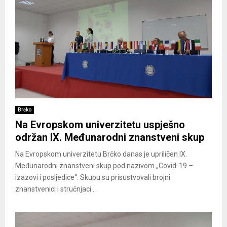
Brčko
Na Evropskom univerzitetu uspješno
održan IX. Međunarodni znanstveni skup
Na Evropskom univerzitetu Brčko danas je upriličen IX.
Međunarodni znanstveni skup pod nazivom „Covid-19 –
izazovi i posljedice“. Skupu su prisustvovali brojni
znanstvenici i stručnjaci...