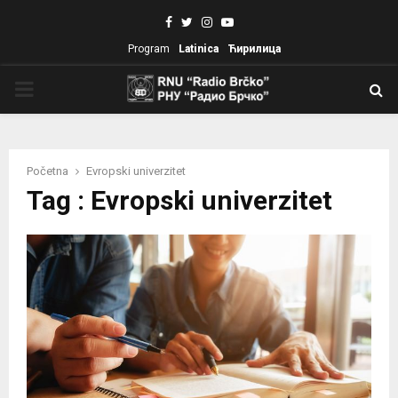
Facebook
Twitter
Instagram
Youtube
Program
Latinica
Ћирилица
PRIMARY
MENU
Početna
Evropski univerzitet
Tag : Evropski univerzitet