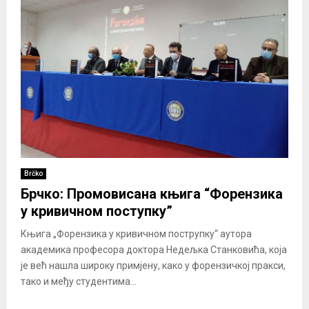
Brčko
Брчко: Промовисана књига “Форензика
у кривичном поступку”
Књига „Форензика у кривичном пострупку“ аутора
академика професора доктора Недељка Станковића, која
је већ нашла широку примјену, како у форензичкој пракси,
тако и међу студентима...