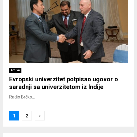
Arhiva
Evropski univerzitet potpisao ugovor o
saradnji sa univerzitetom iz Indije
Radio Brčko...
Posts
1
2
pagination