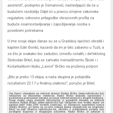
asistenti“, podsjetio je Osmanović, nastavljajući da će u
budućem razdoblju Odjel ići u pravcu izmjene zakonske
regulative, odnosno prilagodbe obrazovnih profila za
buduće osamostavljivanje i zapošljavanje osoba s
posebnim potrebama.
U ime svoje ekipe danas su se u Gradskoj vijećnici obratili i
kapiten Edin Đonlić, kazavši da im je bilo zabavno u Tuzli, a
za što je svakako bio zadužen, između ostalih, i defektolog
Slobodan Brkić, koji se zahvalio menadžmentu Škole i i
Košarkaškom klubu „Lavovi“ Brčko na pruženoj potpori.
„Bilo je preko 15 ekipa, a naša skupina je pobijedila
rezultatom 22:17 u finalnoj utakmici“, poručio je Brkić.
Svi članci objavljeni na internet stranici Radija Brčko (www.radiobrcko.ba)
isključivo su vlasništvo redakcije. Radio Brčko dopušta ograničeno i
povremeno prenošenje članaka sa svoje internet stranice u drugim medijima.
Drugi mediji smiju prenijeti informacije iz pojedinih članaka sa Internet
stranice Radija Brčko (www.radiobrcko.ba) isključivo kao kratku vijest od
najviše četiri reda (300 slovnih znakova), uz obavezno navođenje izvora
(Radio Brčko), pri čemu su on-line izdanja dužna objaviti link na originalni
tekst na web stranicu radiobrcko.ba, ukoliko s uredništvom portala nije
postignut dogovor o drugačijim uslovima. Radio Brčko je odlučan u