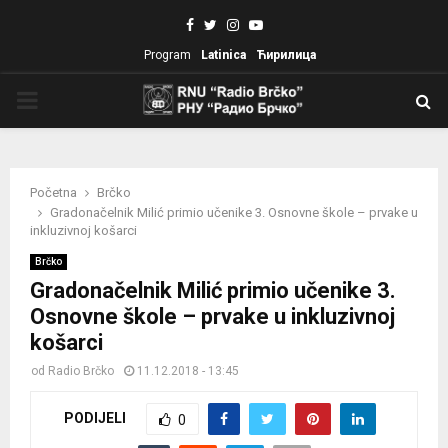
Facebook
Twitter
Instagram
Youtube
Program
Latinica
Ћирилица
PRIMARY
MENU
Početna
Brčko
Gradonačelnik Milić primio učenike 3. Osnovne škole – prvake u
inkluzivnoj košarci
Brčko
Gradonačelnik Milić primio učenike 3.
Osnovne škole – prvake u inkluzivnoj
košarci
od
Radio Brčko
11.12.2018 - 13:45
PODIJELI
0