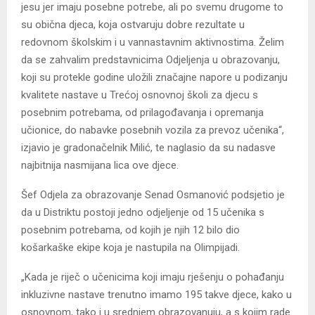
jesu jer imaju posebne potrebe, ali po svemu drugome to
su obična djeca, koja ostvaruju dobre rezultate u
redovnom školskim i u vannastavnim aktivnostima. Želim
da se zahvalim predstavnicima Odjeljenja u obrazovanju,
koji su protekle godine uložili značajne napore u podizanju
kvalitete nastave u Trećoj osnovnoj školi za djecu s
posebnim potrebama, od prilagođavanja i opremanja
učionice, do nabavke posebnih vozila za prevoz učenika“,
izjavio je gradonačelnik Milić, te naglasio da su nadasve
najbitnija nasmijana lica ove djece.
Šef Odjela za obrazovanje Senad Osmanović podsjetio je
da u Distriktu postoji jedno odjeljenje od 15 učenika s
posebnim potrebama, od kojih je njih 12 bilo dio
košarkaške ekipe koja je nastupila na Olimpijadi.
„Kada je riječ o učenicima koji imaju rješenju o pohađanju
inkluzivne nastave trenutno imamo 195 takve djece, kako u
osnovnom, tako i u srednjem obrazovanuju, a s kojim rade