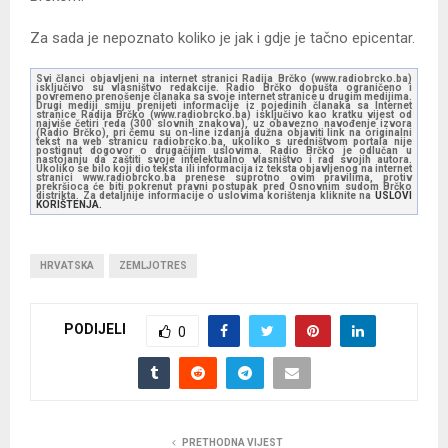
Za sada je nepoznato koliko je jak i gdje je tačno epicentar.
Svi članci objavljeni na internet stranici Radija Brčko (www.radiobrcko.ba)
isključivo su vlasništvo redakcije. Radio Brčko dopušta ograničeno i
povremeno prenošenje članaka sa svoje internet stranice u drugim medijima.
Drugi mediji smiju prenijeti informacije iz pojedinih članaka sa Internet
stranice Radija Brčko (www.radiobrcko.ba) isključivo kao kratku vijest od
najviše četiri reda (300 slovnih znakova), uz obavezno navođenje izvora
(Radio Brčko), pri čemu su on-line izdanja dužna objaviti link na originalni
tekst na web stranicu radiobrcko.ba, ukoliko s uredništvom portala nije
postignut dogovor o drugačijim uslovima. Radio Brčko je odlučan u
nastojanju da zaštiti svoje intelektualno vlasništvo i rad svojih autora.
Ukoliko se bilo koji dio teksta ili informacija iz teksta objavljenog na internet
stranici www.radiobrcko.ba prenese suprotno ovim pravilima, protiv
prekršioca će biti pokrenut pravni postupak pred Osnovnim sudom Brčko
distrikta. Za detaljnije informacije o uslovima korištenja kliknite na
USLOVI
KORIŠTENJA.
HRVATSKA
ZEMLJOTRES
PODIJELI
0
PRETHODNA VIJEST