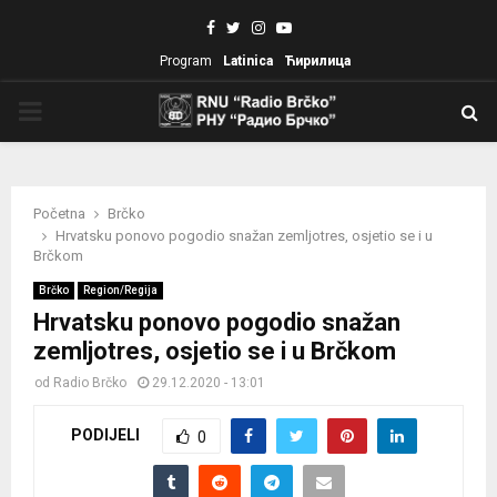
Facebook
Twitter
Instagram
Youtube
Program
Latinica
Ћирилица
PRIMARY
MENU
Početna
Brčko
Hrvatsku ponovo pogodio snažan zemljotres, osjetio se i u
Brčkom
Brčko
Region/Regija
Hrvatsku ponovo pogodio snažan
zemljotres, osjetio se i u Brčkom
od
Radio Brčko
29.12.2020 - 13:01
PODIJELI
0