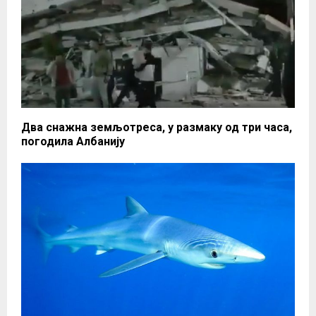
Два снажна земљотреса, у размаку од три часа,
погодила Албанију