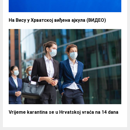
На Вису у Хрватској виђена ајкула (ВИДЕО)
Vrijeme karantina se u Hrvatskoj vraća na 14 dana