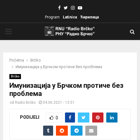
Facebook
Twitter
Instagram
Youtube
Program
Latinica
Ћирилица
PRIMARY
MENU
Početna
Brčko
Имунизација у Брчком протиче без проблема
Brčko
Имунизација у Брчком протиче без
проблема
od
Radio Brčko
04.06.2021 - 13:51
PODIJELI
0