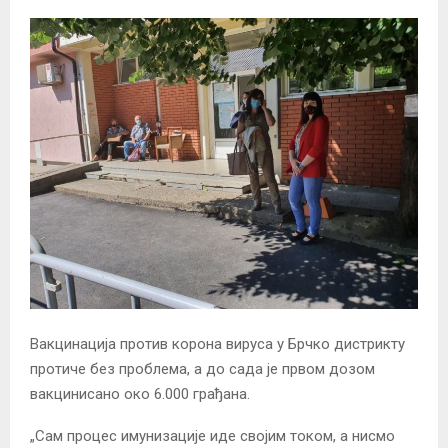
Вакцинација против корона вируса у Брчко дистрикту
протиче без проблема, a до сада је првом дозом
вакцинисано око 6.000 грађана.
„Сам процес имунизације иде својим током, а нисмо