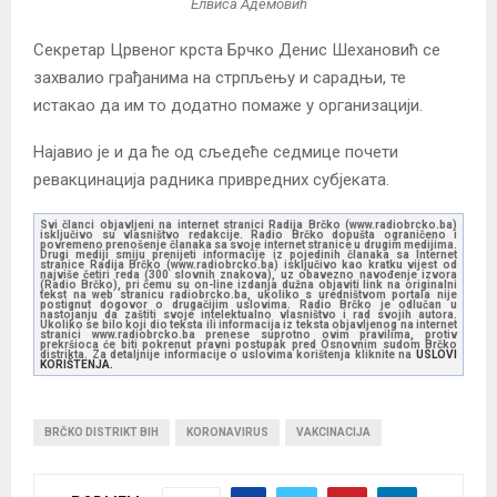
Елвиса Адемовић
Секретар Црвеног крста Брчко Денис Шехановић се
захвалио грађанима на стрпљењу и сарадњи, те
истакао да им то додатно помаже у организацији.
Најавио је и да ће од сљедеће седмице почети
ревакцинација радника привредних субјеката.
Svi članci objavljeni na internet stranici Radija Brčko (www.radiobrcko.ba)
isključivo su vlasništvo redakcije. Radio Brčko dopušta ograničeno i
povremeno prenošenje članaka sa svoje internet stranice u drugim medijima.
Drugi mediji smiju prenijeti informacije iz pojedinih članaka sa Internet
stranice Radija Brčko (www.radiobrcko.ba) isključivo kao kratku vijest od
najviše četiri reda (300 slovnih znakova), uz obavezno navođenje izvora
(Radio Brčko), pri čemu su on-line izdanja dužna objaviti link na originalni
tekst na web stranicu radiobrcko.ba, ukoliko s uredništvom portala nije
postignut dogovor o drugačijim uslovima. Radio Brčko je odlučan u
nastojanju da zaštiti svoje intelektualno vlasništvo i rad svojih autora.
Ukoliko se bilo koji dio teksta ili informacija iz teksta objavljenog na internet
stranici www.radiobrcko.ba prenese suprotno ovim pravilima, protiv
prekršioca će biti pokrenut pravni postupak pred Osnovnim sudom Brčko
distrikta. Za detaljnije informacije o uslovima korištenja kliknite na
USLOVI
KORIŠTENJA.
BRČKO DISTRIKT BIH
KORONAVIRUS
VAKCINACIJA