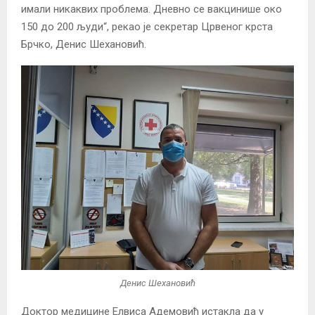
имали никаквих проблема. Дневно се вакцинише око
150 до 200 људи“, рекао је секретар Црвеног крста
Брчко, Денис Шехановић.
Денис Шехановић
Доктор медицине Елвиса Адемовић истакла да у