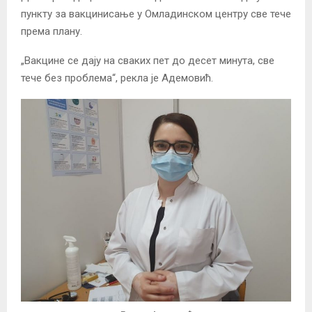
пункту за вакцинисање у Омладинском центру све тече
према плану.
„Вакцине се дају на сваких пет до десет минута, све
тече без проблема“, рекла је Адемовић.