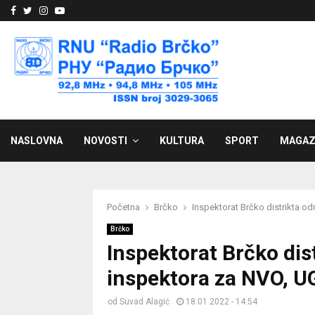
Facebook
Twitter
Instagram
Youtube
NASLOVNA
NOVOSTI
KULTURA
SPORT
MAGAZ
Početna
Brčko
Inspektorat Brčko distrikta o
Brčko
Inspektorat Brčko dis
inspektora za NVO, UG
od
Suvad Alagić
18.01.2022 - 14:54