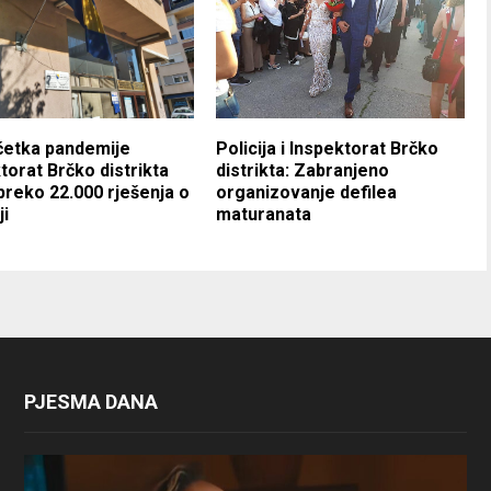
četka pandemije
Policija i Inspektorat Brčko
torat Brčko distrikta
distrikta: Zabranjeno
preko 22.000 rješenja o
organizovanje defilea
ji
maturanata
PJESMA DANA