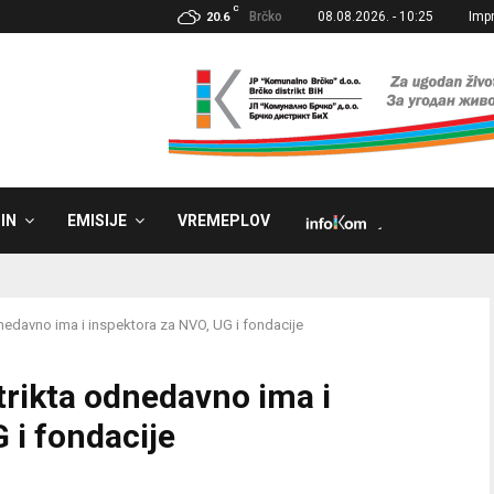
C
Brčko
08.08.2026. - 10:25
Imp
20.6
IN
EMISIJE
VREMEPLOV
˼
dnedavno ima i inspektora za NVO, UG i fondacije
trikta odnedavno ima i
 i fondacije