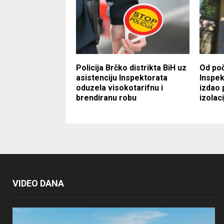
Policija Brčko distrikta BiH uz
Od po
asistenciju Inspektorata
Inspek
oduzela visokotarifnu i
izdao 
brendiranu robu
izolaci
VIDEO DANA