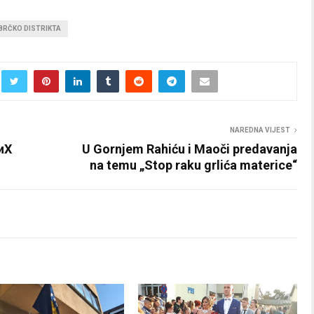
BRČKO DISTRIKTA
NAREDNA VIJEST
иХ
U Gornjem Rahiću i Maoči predavanja
na temu „Stop raku grlića materice“