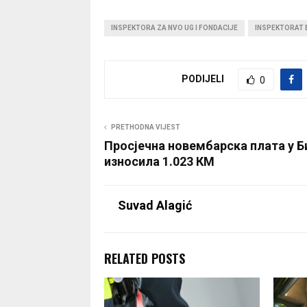
INSPEKTORA ZA NVO UG I FONDACIJE
INSPEKTORAT 
PODIJELI
0
PRETHODNA VIJEST
Просјечна новембарска плата у Б
износила 1.023 КМ
Suvad Alagić
RELATED POSTS