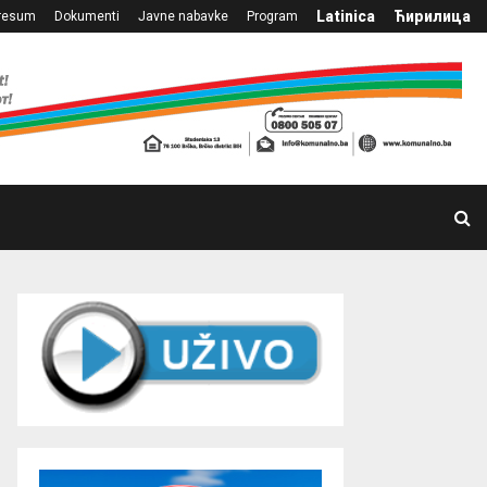
Latinica
Ћирилица
resum
Dokumenti
Javne nabavke
Program