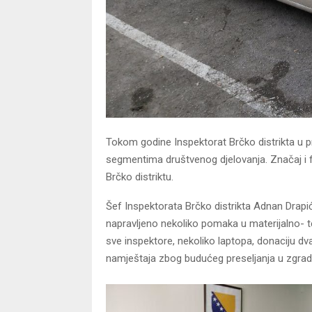
Tokom godine Inspektorat Brčko distrikta u p
segmentima društvenog djelovanja. Značaj i fu
Brčko distriktu.
Šef Inspektorata Brčko distrikta Adnan Drap
napravljeno nekoliko pomaka u materijalno- t
sve inspektore, nekoliko laptopa, donaciju dv
namještaja zbog budućeg preseljanja u zgradu