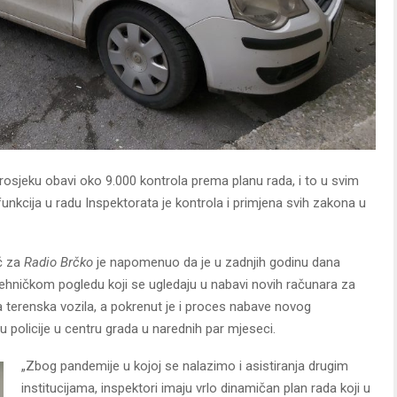
rosjeku obavi oko 9.000 kontrola prema planu rada, i to u svim
nkcija u radu Inspektorata je kontrola i primjena svih zakona u
ić za
Radio Brčko
je napomenuo da je u zadnjih godinu dana
ehničkom pogledu koji se ugledaju u nabavi novih računara za
a terenska vozila, a pokrenut je i proces nabave novog
 policije u centru grada u narednih par mjeseci.
„Zbog pandemije u kojoj se nalazimo i asistiranja drugim
institucijama, inspektori imaju vrlo dinamičan plan rada koji u