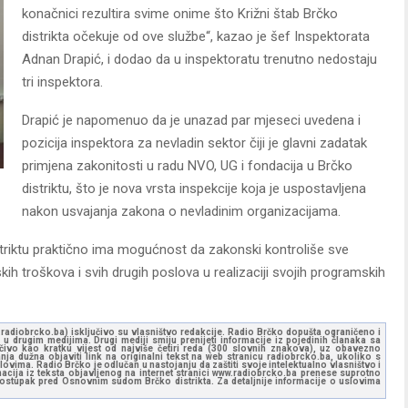
konačnici rezultira svime onime što Križni štab Brčko
distrikta očekuje od ove službe“, kazao je šef Inspektorata
Adnan Drapić, i dodao da u inspektoratu trenutno nedostaju
tri inspektora.
Drapić je napomenuo da je unazad par mjeseci uvedena i
pozicija inspektora za nevladin sektor čiji je glavni zadatak
primjena zakonitosti u radu NVO, UG i fondacija u Brčko
distriktu, što je nova vrsta inspekcije koja je uspostavljena
nakon usvajanja zakona o nevladinim organizacijama.
striktu praktično ima mogućnost da zakonski kontroliše sve
skih troškova i svih drugih poslova u realizaciji svojih programskih
ww.radiobrcko.ba) isključivo su vlasništvo redakcije. Radio Brčko dopušta ograničeno i
u drugim medijima. Drugi mediji smiju prenijeti informacije iz pojedinih članaka sa
učivo kao kratku vijest od najviše četiri reda (300 slovnih znakova), uz obavezno
ja dužna objaviti link na originalni tekst na web stranicu radiobrcko.ba, ukoliko s
ovima. Radio Brčko je odlučan u nastojanju da zaštiti svoje intelektualno vlasništvo i
ormacija iz teksta objavljenog na internet stranici www.radiobrcko.ba prenese suprotno
 postupak pred Osnovnim sudom Brčko distrikta. Za detaljnije informacije o uslovima