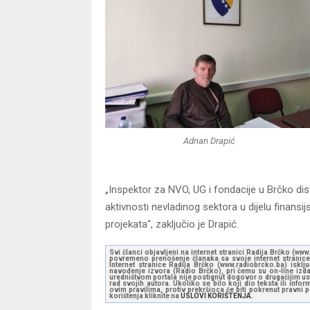
Adnan Drapić
„Inspektor za NVO, UG i fondacije u Brčko di
aktivnosti nevladinog sektora u dijelu finansij
projekata“, zaključio je Drapić.
Svi članci objavljeni na internet stranici Radija Brčko (w
povremeno prenošenje članaka sa svoje internet stranice 
Internet stranice Radija Brčko (www.radiobrcko.ba) isklj
navođenje izvora (Radio Brčko), pri čemu su on-line izdan
uredništvom portala nije postignut dogovor o drugačijim usl
rad svojih autora. Ukoliko se bilo koji dio teksta ili inf
ovim pravilima, protiv prekršioca će biti pokrenut pravni
korištenja kliknite na
USLOVI KORIŠTENJA.