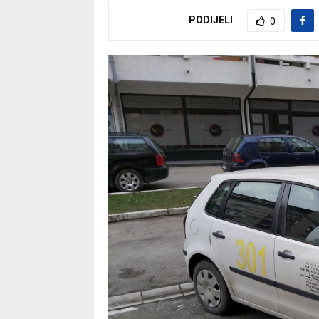
PODIJELI
0