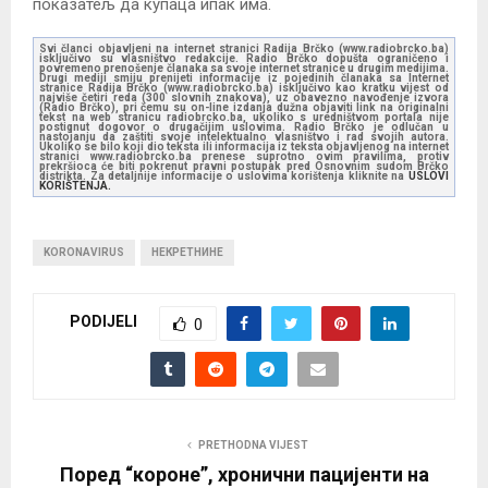
показатељ да купаца ипак има.
Svi članci objavljeni na internet stranici Radija Brčko (www.radiobrcko.ba)
isključivo su vlasništvo redakcije. Radio Brčko dopušta ograničeno i
povremeno prenošenje članaka sa svoje internet stranice u drugim medijima.
Drugi mediji smiju prenijeti informacije iz pojedinih članaka sa Internet
stranice Radija Brčko (www.radiobrcko.ba) isključivo kao kratku vijest od
najviše četiri reda (300 slovnih znakova), uz obavezno navođenje izvora
(Radio Brčko), pri čemu su on-line izdanja dužna objaviti link na originalni
tekst na web stranicu radiobrcko.ba, ukoliko s uredništvom portala nije
postignut dogovor o drugačijim uslovima. Radio Brčko je odlučan u
nastojanju da zaštiti svoje intelektualno vlasništvo i rad svojih autora.
Ukoliko se bilo koji dio teksta ili informacija iz teksta objavljenog na internet
stranici www.radiobrcko.ba prenese suprotno ovim pravilima, protiv
prekršioca će biti pokrenut pravni postupak pred Osnovnim sudom Brčko
distrikta. Za detaljnije informacije o uslovima korištenja kliknite na
USLOVI
KORIŠTENJA.
KORONAVIRUS
НЕКРЕТНИНЕ
PODIJELI
0
PRETHODNA VIJEST
Поред “короне”, хронични пацијенти на