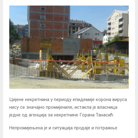
Цијене некретнина у периоду епидемије корона вируса
нису се значајно промијениле, истакла је власница
једне од агенција за некретнине Горана Танасић.
Непромијењена је и ситуација продаје и потражње.