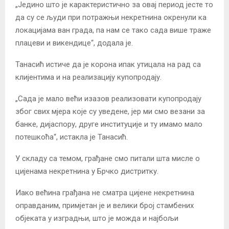
„Једино што је карактеристично за овај период јесте то
да су се људи при потражњи некретнина окренули ка
локацијама ван града, па нам се тако сада више траже
плацеви и викендице“, додала је.
Танасић истиче да је корона ипак утицала на рад са
клијентима и на реализацију купопродају.
„Сада је мало већи изазов реализовати купопродају
због свих мјера које су уведене, јер ми смо везани за
банке, дијаспору, друге институције и ту имамо мало
потешкоћа“, истакла је Танасић.
У складу са темом, грађане смо питали шта мисле о
цијенама некретнина у Брчко дистритку.
Иако већина грађана не сматра цијене некретнина
оправданим, примјетан је и велики број стамбених
објеката у изградњи, што је можда и најбољи