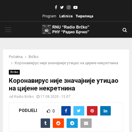
Facebook
Twitter
Instagram
Youtube
Program
Latinica
Ћирилица
PRIMARY
MENU
Početna
Brčko
Коронавирус није значајније утицао на цијене некретнина
Brčko
Коронавирус није значајније утицао
на цијене некретнина
od
Radio Brčko
17.08.2020 - 15:07
PODIJELI
0