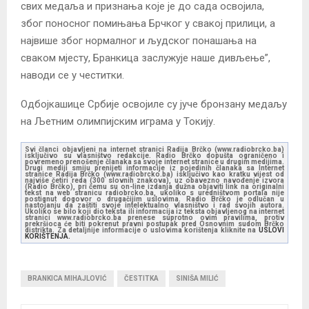
свих медаља и признања које је до сада освојила,
због поносног помињања Брчког у свакој прилици, а
највише због нормалног и људског понашања на
сваком мјесту, Бранкица заслужује наше дивљење”,
наводи се у честитки.
Одбојкашице Србије освојиле су јуче бронзану медаљу
на Љетним олимпијским играма у Токију.
Svi članci objavljeni na internet stranici Radija Brčko (www.radiobrcko.ba)
isključivo su vlasništvo redakcije. Radio Brčko dopušta ograničeno i
povremeno prenošenje članaka sa svoje internet stranice u drugim medijima.
Drugi mediji smiju prenijeti informacije iz pojedinih članaka sa Internet
stranice Radija Brčko (www.radiobrcko.ba) isključivo kao kratku vijest od
najviše četiri reda (300 slovnih znakova), uz obavezno navođenje izvora
(Radio Brčko), pri čemu su on-line izdanja dužna objaviti link na originalni
tekst na web stranicu radiobrcko.ba, ukoliko s uredništvom portala nije
postignut dogovor o drugačijim uslovima. Radio Brčko je odlučan u
nastojanju da zaštiti svoje intelektualno vlasništvo i rad svojih autora.
Ukoliko se bilo koji dio teksta ili informacija iz teksta objavljenog na internet
stranici www.radiobrcko.ba prenese suprotno ovim pravilima, protiv
prekršioca će biti pokrenut pravni postupak pred Osnovnim sudom Brčko
distrikta. Za detaljnije informacije o uslovima korištenja kliknite na
USLOVI
KORIŠTENJA.
BRANKICA MIHAJLOVIĆ
ČESTITKA
SINIŠA MILIĆ