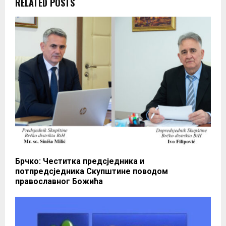
RELATED POSTS
Брчко: Честитка предсједника и
потпредсједника Скупштине поводом
православног Божића