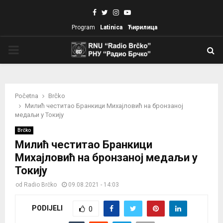
Facebook
Twitter
Instagram
Youtube
Program
Latinica
Ћирилица
PRIMARY
MENU
Početna
Brčko
Милић честитао Бранкици Михајловић на бронзаној
медаљи у Токију
Brčko
Милић честитао Бранкици
Михајловић на бронзаној медаљи у
Токију
od
Radio Brčko
09.08.2021 - 14:03
PODIJELI
0