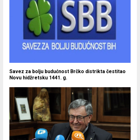
Savez za bolju budućnost Brčko distrikta čestitao
Novu hidžretsku 1441. g.