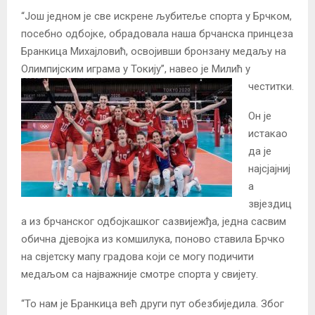
“Још једном је све искрене љубитеље спорта у Брчком,
посебно одбојке, обрадовала наша брчанска принцеза
Бранкица Михајловић, освојивши бронзану медаљу на
Олимпијским играма у Токију”, навео је Милић у
честитки.
Он је
истакао
да је
најсјајниј
а
звјездиц
а из брчанског одбојкашког сазвијежђа, једна сасвим
обична дјевојка из комшилука, поново ставила Брчко
на свјетску мапу градова који се могу подичити
медаљом са најважније смотре спорта у свијету.
“То нам је Бранкица већ други пут обезбиједила. Због