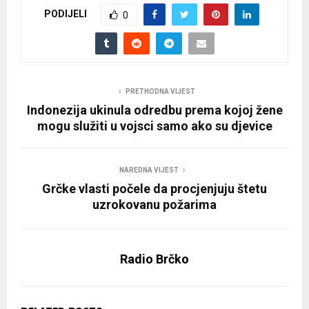
PODIJELI
0
PRETHODNA VIJEST
Indonezija ukinula odredbu prema kojoj žene
mogu služiti u vojsci samo ako su djevice
NAREDNA VIJEST
Grčke vlasti počele da procjenjuju štetu
uzrokovanu požarima
Radio Brčko