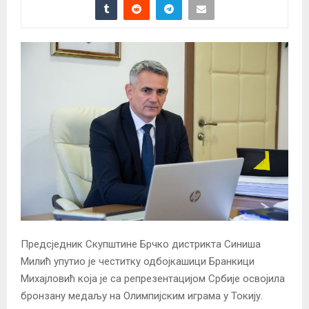
Предсједник Скупштине Брчко дистрикта Синиша
Милић упутио је честитку одбојкашици Бранкици
Михајловић која је са репрезентацијом Србије освојила
бронзану медаљу на Олимпијским играма у Токију.