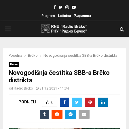
Facebook
Twitter
Instagram
Youtube
Program
Latinica
Ћирилица
PRIMARY
MENU
Početna
Brčko
Novogodišnja čestitka SBB-a Brčko distrikta
Brčko
Novogodišnja čestitka SBB-a Brčko
distrikta
od
Radio Brčko
31.12.2021 - 11:34
PODIJELI
0