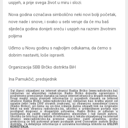
uspjeh, a prije svega život u miru i slozi.
Nova godina označava simbolično neki novi bolji početak,
nove nade i snove, i svako u sebi veruje da će mu baš
sljedeća godina donijeti sreću i uspjeh na raznim životnim
poljima
Uđimo u Novu godinu s najboljim odlukama, da ćemo s
dobrim nastaviti, loše ispraviti.
Organizacija SBB Brčko distrikta BiH
Ina Pamukčić, predsjednik
Svi članci objavljeni na internet stranici Radija Brčko (www.radiobrcko.ba)
isključivo su vlasništvo redakcije. Radio Brčko dopušta ograničeno i
povremeno prenošenje članaka sa svoje internet stranice u drugim medijima.
Drugi mediji smiju prenijeti informacije iz pojedinih članaka sa Internet
stranice Radija Brčko (www.radiobrcko.ba) isključivo kao kratku vijest od
najviše četiri reda (300 slovnih znakova), uz obavezno navođenje izvora
(Radio Brčko), pri čemu su on-line izdanja dužna objaviti link na originalni
tekst na web stranicu radiobrcko.ba, ukoliko s uredništvom portala nije
postignut dogovor o drugačijim uslovima. Radio Brčko je odlučan u
nastojanju da zaštiti svoje intelektualno vlasništvo i rad svojih autora.
Ukoliko se bilo koji dio teksta ili informacija iz teksta objavljenog na internet
stranici www.radiobrcko.ba prenese suprotno ovim pravilima, protiv
prekršioca će biti pokrenut pravni postupak pred Osnovnim sudom Brčko
distrikta. Za detaljnije informacije o uslovima korištenja kliknite na
USLOVI
KORIŠTENJA.