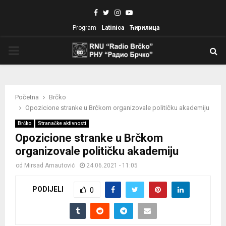
Facebook
Twitter
Instagram
Youtube
Program
Latinica
Ћирилица
PRIMARY
MENU
Početna
Brčko
Opozicione stranke u Brčkom organizovale političku akademiju
Brčko
Stranačke aktivnosti
Opozicione stranke u Brčkom
organizovale političku akademiju
od
Mirsad Arnautović
24.06.2021 - 11:05
PODIJELI
0