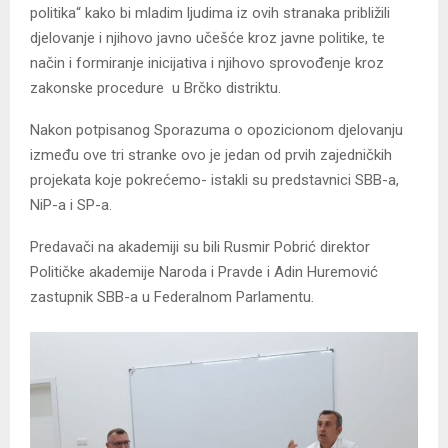
politika“ kako bi mladim ljudima iz ovih stranaka približili
djelovanje i njihovo javno učešće kroz javne politike, te
način i formiranje inicijativa i njihovo sprovođenje kroz
zakonske procedure u Brčko distriktu.
Nakon potpisanog Sporazuma o opozicionom djelovanju
između ove tri stranke ovo je jedan od prvih zajedničkih
projekata koje pokrećemo- istakli su predstavnici SBB-a,
NiP-a i SP-a.
Predavači na akademiji su bili Rusmir Pobrić direktor
Političke akademije Naroda i Pravde i Adin Huremović
zastupnik SBB-a u Federalnom Parlamentu.