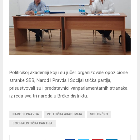
Političikoj akademiji koju su jučer organizovale opozicione
stranke SBB, Narod i Pravda i Socijalistička partija,
prisustvovali su i predstavnici vanparlamentarnih stranaka
iz reda sva tri naroda u Brčko distriktu.
NAROD I PRAVDA
POLITIČKA AKADEMIJA
SBB BRČKO
SOCIJALISTIČKA PARTIJA