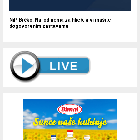
NiP Brčko: Narod nema za hljeb, a vi mašite
dogovorenim zastavama