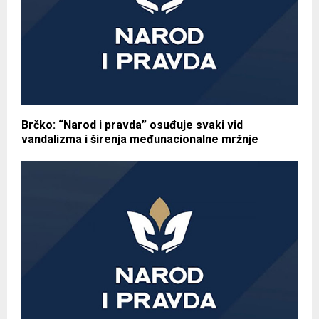
Brčko: “Narod i pravda” osuđuje svaki vid
vandalizma i širenja međunacionalne mržnje