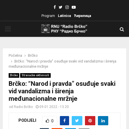
Facebook
Twitter
Instagram
Youtube
Program
Latinica
Ћирилица
PRIMARY
MENU
Početna
Brčko
Brčko: “Narod i pravda” osuđuje svaki vid vandalizma i širenja
međunacionalne mržnje
Brčko
Stranačke aktivnosti
Brčko: “Narod i pravda” osuđuje svaki
vid vandalizma i širenja
međunacionalne mržnje
od
Radio Brčko
09.01.2022 - 13:20
PODIJELI
0