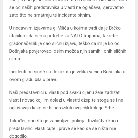
se od naših predstavnika u vlasti ne oglašava, vjerovatno
zato što ne smatraju te incidente bitnim.
U nedavnim izjavama g. Milića u kojima tvrdi da je Brčko
stabilno i da nema potrebe za NATO trupama, također
gradonačelnik je dao sličnu izjavu, teško da im je ko od
Bošnjaka povjerovao, osim možda njih samih i onih sličnih
njima.
Incidenti od sinoć su dokaz da je velika većina Bošnjaka u
ovom gradu bila u pravu.
Naši predstavnici u vlasti pod svaku cijenu žele zadržati
vlast i novac koji im dolazi u vlastiti džep te stoga se i ne
oglašavaju kako ne bi ugrozili ili uvrijedili kolege Srbe.
Također, ono što je zanimljivo, policija, tužilaštvo kao i
predstavnici vlasti ćute i prave se kao da se ništa nije
dogodilo.