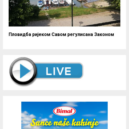
Пловидба ријеком Савом регулисана Законом