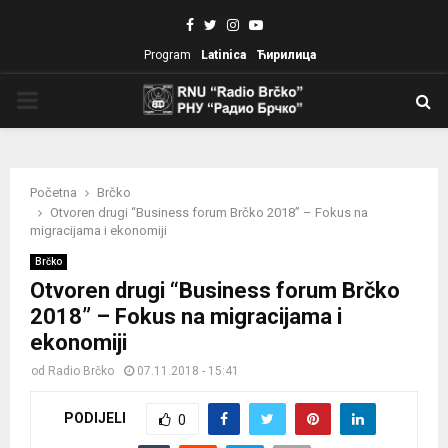
Facebook
Twitter
Instagram
Youtube
Program
Latinica
Ћирилица
PRIMARY
MENU
Početna
Brčko
Otvoren drugi “Business forum Brčko 2018” – Fokus na
migracijama i ekonomiji
Brčko
Otvoren drugi “Business forum Brčko
2018” – Fokus na migracijama i
ekonomiji
od
Radio Brčko
07.11.2018 - 15:41
PODIJELI
0