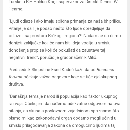
Turske u BiH Haldun Koç i supervizor za Distrikt Dennis W.
Hearne.
“Ljudi odlaze i ako imaju solidna primanja za naša bh.prilike.
Pitanje je da li je posao nešto što ljude opredjeljuje da
odlaze i sa prostora Brčkog i regiona?! Nadam se da ćemo
donijeti zaključke koji će nam biti ideja vodilja u smislu
donošenja propisa koji će pokušati da zaustave taj
negativni trend”, poručio je gradonačelnik Milić.
Predsjednik Skupštine Esed Kadrić kaže da od
Business
foruma
očekuje važne odgovore koje se tiče cjelokupnog
društva.
“Današnja tema je narod ili populacija kao faktor ukupnog
razvoja. Očekujem da nađemo adekvatne odgovore na ova
pitanja, da skupa s poslovnom zajednicom spoznamo što
bismo mi kao zakonodavni organ dodatno mogli učiniti u
smislu prilagođavanja zakona da omogućimo ljudima taj