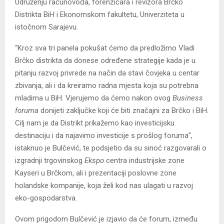
Udruženju računovođa, forenzičara i revizora Brčko
Distrikta BiH i Ekonomskom fakultetu, Univerziteta u
istočnom Sarajevu.
“Kroz sva tri panela pokušat ćemo da predložimo Vladi
Brčko distrikta da donese određene strategije kada je u
pitanju razvoj privrede na način da stavi čovjeka u centar
zbivanja, ali i da kreiramo radna mjesta koja su potrebna
mladima u BiH. Vjerujemo da ćemo nakon ovog
Business
foruma
donijeti zaključke koji će biti značajni za Brčko i BiH.
Cilj nam je da Distrikt prikažemo kao investicijsku
destinaciju i da najavimo investicije s prošlog foruma”,
istaknuo je Bulčević, te podsjetio da su sinoć razgovarali o
izgradnji trgovinskog
Ekspo
centra industrijske zone
Kayseri u Brčkom, ali i prezentaciji poslovne zone
holandske kompanije, koja želi kod nas ulagati u razvoj
eko-gospodarstva.
Ovom prigodom Bulčević je izjavio da će forum, između