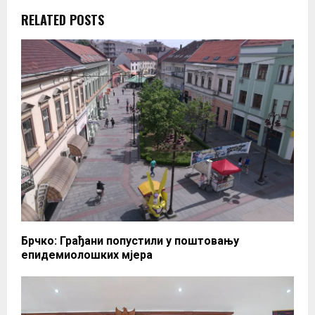
RELATED POSTS
Брчко: Грађани попустили у поштовању
епидемиолошких мјера