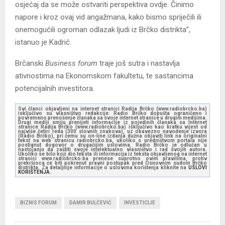
osjećaj da se može ostvariti perspektiva ovdje. Činimo
napore i kroz ovaj vid angažmana, kako bismo spriječili ili
onemogućili ogroman odlazak ljudi iz Brčko distrikta”,
istanuo je Kadrić.
Brčanski
Business forum
traje još sutra i nastavlja
ativnostima na Ekonomskom fakultetu, te sastancima
potencijalnih investitora.
Svi članci objavljeni na internet stranici Radija Brčko (www.radiobrcko.ba)
isključivo su vlasništvo redakcije. Radio Brčko dopušta ograničeno i
povremeno prenošenje članaka sa svoje internet stranice u drugim medijima.
Drugi mediji smiju prenijeti informacije iz pojedinih članaka sa Internet
stranice Radija Brčko (www.radiobrcko.ba) isključivo kao kratku vijest od
najviše četiri reda (300 slovnih znakova), uz obavezno navođenje izvora
(Radio Brčko), pri čemu su on-line izdanja dužna objaviti link na originalni
tekst na web stranicu radiobrcko.ba, ukoliko s uredništvom portala nije
postignut dogovor o drugačijim uslovima. Radio Brčko je odlučan u
nastojanju da zaštiti svoje intelektualno vlasništvo i rad svojih autora.
Ukoliko se bilo koji dio teksta ili informacija iz teksta objavljenog na internet
stranici www.radiobrcko.ba prenese suprotno ovim pravilima, protiv
prekršioca će biti pokrenut pravni postupak pred Osnovnim sudom Brčko
distrikta. Za detaljnije informacije o uslovima korištenja kliknite na
USLOVI
KORIŠTENJA.
BIZNIS FORUM
DAMIR BULČEVIĆ
INVESTICIJE