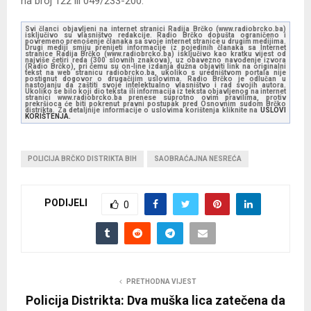
na broj 122 ili 049/233-200.
Svi članci objavljeni na internet stranici Radija Brčko (www.radiobrcko.ba)
isključivo su vlasništvo redakcije. Radio Brčko dopušta ograničeno i
povremeno prenošenje članaka sa svoje internet stranice u drugim medijima.
Drugi mediji smiju prenijeti informacije iz pojedinih članaka sa Internet
stranice Radija Brčko (www.radiobrcko.ba) isključivo kao kratku vijest od
najviše četiri reda (300 slovnih znakova), uz obavezno navođenje izvora
(Radio Brčko), pri čemu su on-line izdanja dužna objaviti link na originalni
tekst na web stranicu radiobrcko.ba, ukoliko s uredništvom portala nije
postignut dogovor o drugačijim uslovima. Radio Brčko je odlučan u
nastojanju da zaštiti svoje intelektualno vlasništvo i rad svojih autora.
Ukoliko se bilo koji dio teksta ili informacija iz teksta objavljenog na internet
stranici www.radiobrcko.ba prenese suprotno ovim pravilima, protiv
prekršioca će biti pokrenut pravni postupak pred Osnovnim sudom Brčko
distrikta. Za detaljnije informacije o uslovima korištenja kliknite na
USLOVI
KORIŠTENJA.
POLICIJA BRČKO DISTRIKTA BIH
SAOBRAĆAJNA NESREĆA
PODIJELI
0
PRETHODNA VIJEST
Policija Distrikta: Dva muška lica zatečena da