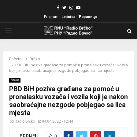
Facebook
Twitter
Instagram
Youtube
Program
Latinica
Ћирилица
PRIMARY
MENU
Početna
Brčko
PBD BiH poziva građane za pomoć u pronalasku vozača i vozila
koji je nakon saobraćajne nezgode pobjegao sa lica mjesta
Brčko
PBD BiH poziva građane za pomoć u
pronalasku vozača i vozila koji je nakon
saobraćajne nezgode pobjegao sa lica
mjesta
od
Radio Brčko
04.04.2022 - 12:44
PODIJELI
0