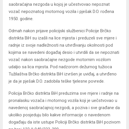
saobraćajna nezgoda u kojoj je učestvovao nepoznat
vozač nepoznatog motornog vozila i pješak D.O. rođena
1950. godine.
Odmah nakon prijave policijski službenici Policije Brčko
distrikta BiH su izašli na lice mjesta i preduzeli sve mjere i
radnje iz svoje nadležnosti na utvrđivanju okolnosti pod
kojima se navedeni događaj desio i utvrdili da se nepoznati
vozač nakon saobraćajne nezgode motornim vozilom
udaljio sa lica mjesta. Pod nadzorom dežurnog tužioca
Tužilaštva Brčko distrikta BiH izvršen je uviđaj, a utvrđeno
je da je pješak D.O. zadobila teške tjelesne povrede.
Policija Brčko distrikta BiH preduzima sve mjere i radnje na
pronalasku vozača i motornog vozila koji je uečstvovao u
navedenoj saobraćajnoj nezgodi, a poziva i sve građane da
ukoliko posjeduju bilo kakve informacije o navedenom
događaju da iste ustupe Policiji Brčko distrikta BiH pozivom