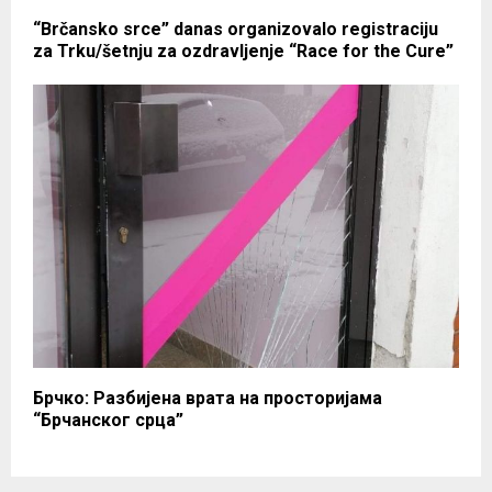
“Brčansko srce” danas organizovalo registraciju
za Trku/šetnju za ozdravljenje “Race for the Cure”
Брчко: Разбијена врата на просторијама
“Брчанског срца”