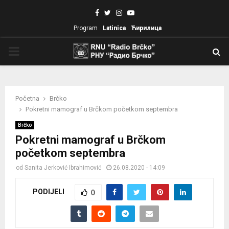
Facebook
Twitter
Instagram
Youtube
Program
Latinica
Ћирилица
PRIMARY
MENU
Početna
Brčko
Pokretni mamograf u Brčkom početkom septembra
Brčko
Pokretni mamograf u Brčkom
početkom septembra
od
Sanita Jerković Ibrahimović
26.08.2020 - 14:09
PODIJELI
0