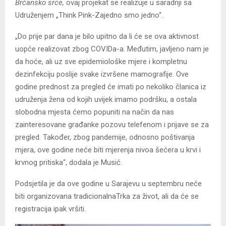
Brčansko srce,
ovaj projekat se realizuje u saradnji sa
Udruženjem „Think Pink-Zajedno smo jedno“.
„Do prije par dana je bilo upitno da li će se ova aktivnost
uopće realizovat zbog COVIDa-a. Međutim, javljeno nam je
da hoće, ali uz sve epidemiološke mjere i kompletnu
dezinfekciju poslije svake izvršene mamografije. Ove
godine prednost za pregled će imati po nekoliko članica iz
udruženja žena od kojih uvijek imamo podršku, a ostala
slobodna mjesta ćemo popuniti na način da nas
zainteresovane građanke pozovu telefenom i prijave se za
pregled. Također, zbog pandemije, odnosno poštivanja
mjera, ove godine neće biti mjerenja nivoa šećera u krvi i
krvnog pritiska“, dodala je Musić.
Podsjetila je da ove godine u Sarajevu u septembru neće
biti organizovana tradicionalnaTrka za život, ali da će se
registracija ipak vršiti.