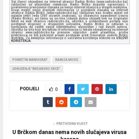
Svi članci objavljeni na internet stranici Radija Brčko (www.radiobrcko.ba)
isključivo su vlasništvo redakcije. Radio Brčko dopušta ograničeno i
povremeno prenošenje članaka sa svoje internet stranice u drugim medijima.
Drugi mediji smiju prenijeti informacije iz pojedinih članaka sa Internet
stranice Radija Brčko (www.radiobrcko.ba) isključivo kao kratku vijest od
najviše četiri reda (300 slovnih znakova), uz obavezno navođenje izvora
(Radio Brčko), pri čemu su on-line izdanja dužna objaviti link na originalni
tekst na web stranicu radiobrcko.ba, ukoliko s uredništvom portala nije
postignut dogovor o drugačijim uslovima. Radio Brčko je odlučan u
nastojanju da zaštiti svoje intelektualno vlasništvo i rad svojih autora.
Ukoliko se bilo koji dio teksta ili informacija iz teksta objavljenog na internet
stranici www.radiobrcko.ba prenese suprotno ovim pravilima, protiv
prekršioca će biti pokrenut pravni postupak pred Osnovnim sudom Brčko
distrikta. Za detaljnije informacije o uslovima korištenja kliknite na
USLOVI
KORIŠTENJA.
POKRETNI MAMOGRAF
RAMIZA MUSIĆ
UDRUŽENJE "BRČANSKO SRCE"
PODIJELI
0
PRETHODNA VIJEST
U Brčkom danas nema novih slučajeva virusa