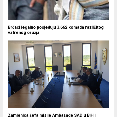
Brčaci legalno posjeduju 3.662 komada različitog
vatrenog oružja
Zamjenica šefa misije Ambasade SAD u BiH i