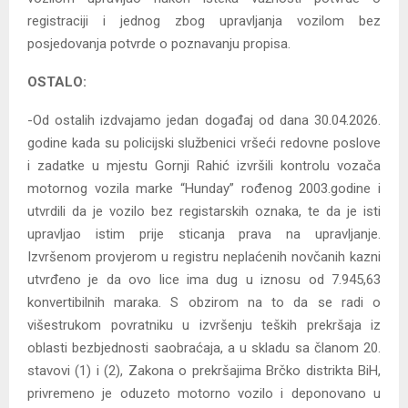
registraciji i jednog zbog upravljanja vozilom bez
posjedovanja potvrde o poznavanju propisa.
OSTALO:
-Od ostalih izdvajamo jedan događaj od dana 30.04.2026.
godine kada su policijski službenici vršeći redovne poslove
i zadatke u mjestu Gornji Rahić izvršili kontrolu vozača
motornog vozila marke “Hunday” rođenog 2003.godine i
utvrdili da je vozilo bez registarskih oznaka, te da je isti
upravljao istim prije sticanja prava na upravljanje.
Izvršenom provjerom u registru neplaćenih novčanih kazni
utvrđeno je da ovo lice ima dug u iznosu od 7.945,63
konvertibilnih maraka. S obzirom na to da se radi o
višestrukom povratniku u izvršenju teških prekršaja iz
oblasti bezbjednosti saobraćaja, a u skladu sa članom 20.
stavovi (1) i (2), Zakona o prekršajima Brčko distrikta BiH,
privremeno je oduzeto motorno vozilo i deponovano u