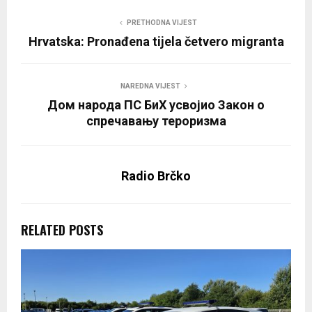
PRETHODNA VIJEST
Hrvatska: Pronađena tijela četvero migranta
NAREDNA VIJEST
Дом народа ПС БиХ усвојио Закон о
спречавању тероризма
Radio Brčko
RELATED POSTS