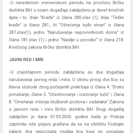
-U navedenom vremenskom periodu na prostoru Brčko
distrikta BiH u osam događaja zabilježeno je devet krivičnih
djela i to: dvije “Krađe” iz člana 280.stav (1), dvije “Teške
krađe” iz člana 281., tri “Oštećenja tuđe stvari” iz člana
287.stav(1), jedno “Narušavanje nepovredivosti doma” iz
člana 181.stav (1) i jedno “Nasilje u porodici” iz člana 218.
Krivičnog zakona Brčko distrikta BiH.
JAVNI RED I MIR:
-U izvještajnom periodu zabilježena su dva događaja
narušavanja javnog reda i mira. U okviru prvog dva lica su
lišena slobode zbog počinjenih prekršaja iz člana 4. “Drsko
ponašanje, člana 5. “Učestvovanje i izazivanje tuče” i člana
8. “Ometanje vršenja službenih poslova i zadataka” Zakona
o javnom redu i miru Brčko distrikta BiH. Drugi događaj
zabilježen je dana 01.05.2026. godine kada je Policija
zaprimila više prijava građana da se na izletištu Ficibajer
nalaze dva nepoznata muška lica koja se ponašaju