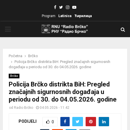
Facebook
Twitter
Instagram
Youtube
Program
Latinica
Ћирилица
PRIMARY
MENU
Početna
Brčko
Policija Brčko distrikta BiH: Pregled značajnih sigurnosnih
događaja u periodu od 30. do 04.05.2026. godine
Brčko
Policija Brčko distrikta BiH: Pregled
značajnih sigurnosnih događaja u
periodu od 30. do 04.05.2026. godine
od
Radio Brčko
04.05.2026 - 11:42
PODIJELI
0