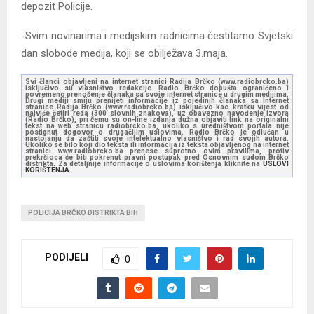
depozit Policije.
-Svim novinarima i medijskim radnicima čestitamo Svjetski
dan slobode medija, koji se obilježava 3.maja.
Svi članci objavljeni na internet stranici Radija Brčko (www.radiobrcko.ba)
isključivo su vlasništvo redakcije. Radio Brčko dopušta ograničeno i
povremeno prenošenje članaka sa svoje internet stranice u drugim medijima.
Drugi mediji smiju prenijeti informacije iz pojedinih članaka sa Internet
stranice Radija Brčko (www.radiobrcko.ba) isključivo kao kratku vijest od
najviše četiri reda (300 slovnih znakova), uz obavezno navođenje izvora
(Radio Brčko), pri čemu su on-line izdanja dužna objaviti link na originalni
tekst na web stranicu radiobrcko.ba, ukoliko s uredništvom portala nije
postignut dogovor o drugačijim uslovima. Radio Brčko je odlučan u
nastojanju da zaštiti svoje intelektualno vlasništvo i rad svojih autora.
Ukoliko se bilo koji dio teksta ili informacija iz teksta objavljenog na internet
stranici www.radiobrcko.ba prenese suprotno ovim pravilima, protiv
prekršioca će biti pokrenut pravni postupak pred Osnovnim sudom Brčko
distrikta. Za detaljnije informacije o uslovima korištenja kliknite na
USLOVI
KORIŠTENJA.
POLICIJA BRČKO DISTRIKTA BIH
PODIJELI
0