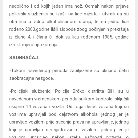
nedolično i od kojih jedan ima nož. Odmah nakon prijave
policijski službenici su izašli na lice mjesta i utvrdili da su
oba lica u vidno alkoholisanom stanju, te su jedno lice
rođeno 2000.godine lišili slobode zbog počinjenih prekršaja
iz člana 4. i člana 8., dok su licu rođenom 1985. godine
izrekli mjeru upozorenja.
SAOBRAĆAJ:
-Tokom navedenog perioda zabilježene su ukupno četiri
saobraćajne nezgode.
-Policijski službenici Policije Brčko distrikta BiH su u
navedenom vremenskom periodu prilikom kontrole isključili
ukupno 14 vozača i vozila. Od toga deset vozača koji su
vozilima upravljali pod dejstvom alkohola, jednog jer je
upravljao vozilom prije sticanja prava na upravljanje, jednog
koji je upravljao neregistrovanim vozilom, jednog jer je
vozilom upravljao nakon isteka važnosti potvrde o