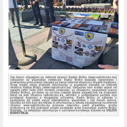
Svi članci objavljeni na internet stranici Radija Brčko (www.radiobrcko.ba)
isključivo su vlasništvo redakcije. Radio Brčko dopušta ograničeno i
povremeno prenošenje članaka sa svoje internet stranice u drugim medijima.
Drugi mediji smiju prenijeti informacije iz pojedinih članaka sa Internet
stranice Radija Brčko (www.radiobrcko.ba) isključivo kao kratku vijest od
najviše četiri reda (300 slovnih znakova), uz obavezno navođenje izvora
(Radio Brčko), pri čemu su on-line izdanja dužna objaviti link na originalni
tekst na web stranicu radiobrcko.ba, ukoliko s uredništvom portala nije
postignut dogovor o drugačijim uslovima. Radio Brčko je odlučan u
nastojanju da zaštiti svoje intelektualno vlasništvo i rad svojih autora.
Ukoliko se bilo koji dio teksta ili informacija iz teksta objavljenog na internet
stranici www.radiobrcko.ba prenese suprotno ovim pravilima, protiv
prekršioca će biti pokrenut pravni postupak pred Osnovnim sudom Brčko
distrikta. Za detaljnije informacije o uslovima korištenja kliknite na
USLOVI
KORIŠTENJA.