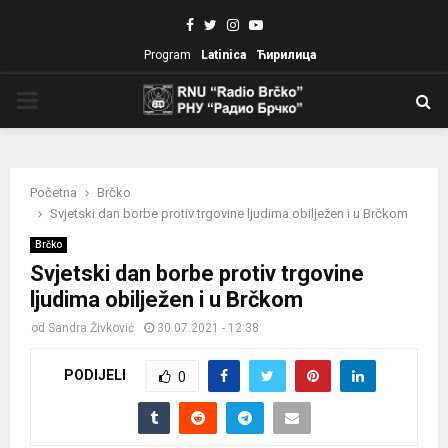
Facebook
Twitter
Instagram
Youtube
Program
Latinica
Ћирилица
PRIMARY
MENU
Početna
Brčko
Svjetski dan borbe protiv trgovine ljudima obilježen i u Brčkom
Brčko
Svjetski dan borbe protiv trgovine
ljudima obilježen i u Brčkom
od
Sandra Živković
30.07.2021 - 12:38
PODIJELI
0