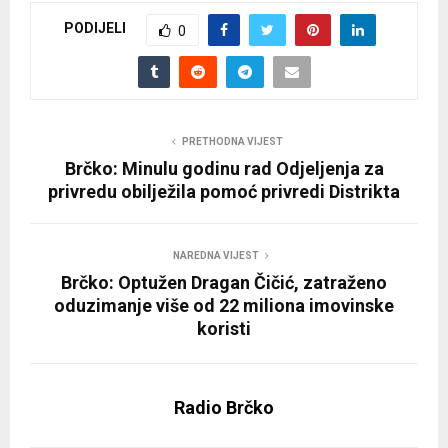
PODIJELI
0
PRETHODNA VIJEST
Brčko: Minulu godinu rad Odjeljenja za
privredu obilježila pomoć privredi Distrikta
NAREDNA VIJEST
Brčko: Optužen Dragan Čičić, zatraženo
oduzimanje više od 22 miliona imovinske
koristi
Radio Brčko