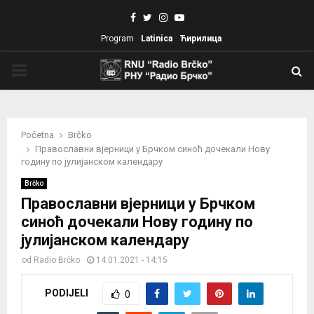
Facebook
Twitter
Instagram
Youtube
Program
Latinica
Ћирилица
PRIMARY
MENU
Početna
Brčko
Православни вјерници у Брчком синоћ дочекали Нову
годину по јулијанском календару
Brčko
Православни вјерници у Брчком
синоћ дочекали Нову годину по
јулијанском календару
od
Radio Brčko
14.01.2021 - 14:15
PODIJELI
0