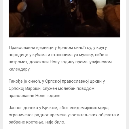
Православни вјерници у Брчком синоћ су, у кругу
породице у кућама и становима уз музику, пиће и
ватромет, дочекали Нову годину према јулијанском
календару.
Такође је синоћ, у Српској православној цркви у
Српској Вароши, служен молебан поводом
православне Нове године.
Јавног дочека у Брчком, због епидемијских мјера,
ограниченог радног времена угоститељских објеката и
забране кретања, није било.