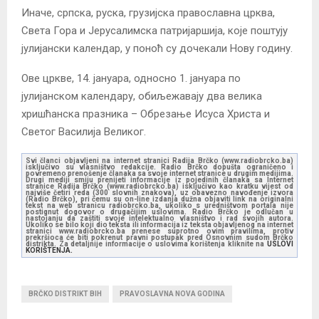
Иначе, српска, руска, грузијска православна црква,
Света Гора и Јерусалимска патријаршија, које поштују
јулијански календар, у поноћ су дочекали Нову годину.
Ове цркве, 14. јануара, односно 1. јануара по
јулијанском календару, обиљежавају два велика
хришћанска празника – Обрезање Исуса Христа и
Светог Василија Великог.
Svi članci objavljeni na internet stranici Radija Brčko (www.radiobrcko.ba)
isključivo su vlasništvo redakcije. Radio Brčko dopušta ograničeno i
povremeno prenošenje članaka sa svoje internet stranice u drugim medijima.
Drugi mediji smiju prenijeti informacije iz pojedinih članaka sa Internet
stranice Radija Brčko (www.radiobrcko.ba) isključivo kao kratku vijest od
najviše četiri reda (300 slovnih znakova), uz obavezno navođenje izvora
(Radio Brčko), pri čemu su on-line izdanja dužna objaviti link na originalni
tekst na web stranicu radiobrcko.ba, ukoliko s uredništvom portala nije
postignut dogovor o drugačijim uslovima. Radio Brčko je odlučan u
nastojanju da zaštiti svoje intelektualno vlasništvo i rad svojih autora.
Ukoliko se bilo koji dio teksta ili informacija iz teksta objavljenog na internet
stranici www.radiobrcko.ba prenese suprotno ovim pravilima, protiv
prekršioca će biti pokrenut pravni postupak pred Osnovnim sudom Brčko
distrikta. Za detaljnije informacije o uslovima korištenja kliknite na
USLOVI
KORIŠTENJA.
BRČKO DISTRIKT BIH
PRAVOSLAVNA NOVA GODINA