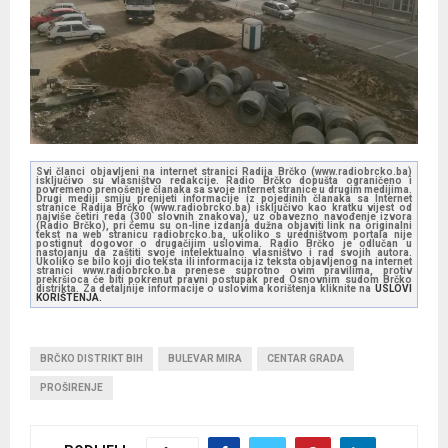
Svi članci objavljeni na internet stranici Radija Brčko (www.radiobrcko.ba)
isključivo su vlasništvo redakcije. Radio Brčko dopušta ograničeno i
povremeno prenošenje članaka sa svoje internet stranice u drugim medijima.
Drugi mediji smiju prenijeti informacije iz pojedinih članaka sa Internet
stranice Radija Brčko (www.radiobrcko.ba) isključivo kao kratku vijest od
najviše četiri reda (300 slovnih znakova), uz obavezno navođenje izvora
(Radio Brčko), pri čemu su on-line izdanja dužna objaviti link na originalni
tekst na web stranicu radiobrcko.ba, ukoliko s uredništvom portala nije
postignut dogovor o drugačijim uslovima. Radio Brčko je odlučan u
nastojanju da zaštiti svoje intelektualno vlasništvo i rad svojih autora.
Ukoliko se bilo koji dio teksta ili informacija iz teksta objavljenog na internet
stranici www.radiobrcko.ba prenese suprotno ovim pravilima, protiv
prekršioca će biti pokrenut pravni postupak pred Osnovnim sudom Brčko
distrikta. Za detaljnije informacije o uslovima korištenja kliknite na
USLOVI
KORIŠTENJA.
BRČKO DISTRIKT BIH
BULEVAR MIRA
CENTAR GRADA
PROŠIRENJE