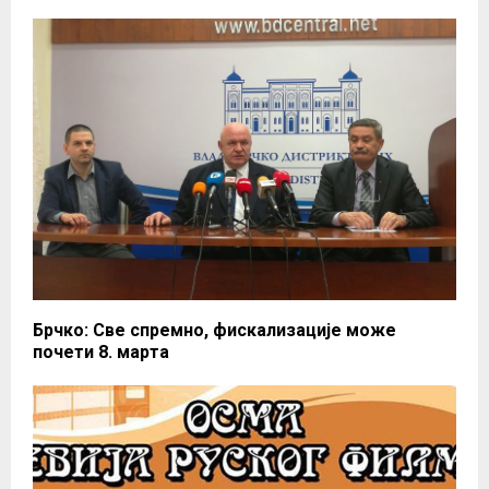
Брчко: Све спремно, фискализације може
почети 8. марта