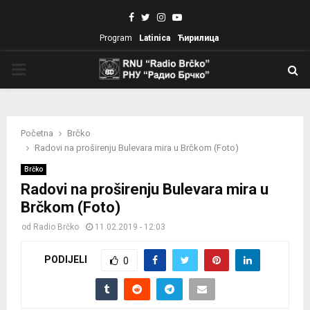
Facebook
Twitter
Instagram
Youtube
Program
Latinica
Ћирилица
PRIMARY
MENU
Početna
Brčko
Radovi na proširenju Bulevara mira u Brčkom (Foto)
Brčko
Radovi na proširenju Bulevara mira u
Brčkom (Foto)
od
Radio Brčko
11.02.2019 - 12:03
PODIJELI
0