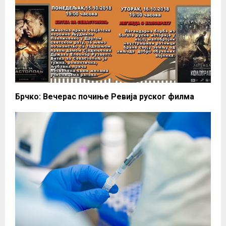
Брчко: Вечерас почиње Ревија руског филма