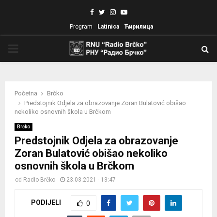
Facebook
Twitter
Instagram
Youtube
Program
Latinica
Ћирилица
PRIMARY
MENU
Početna
Brčko
Predstojnik Odjela za obrazovanje Zoran Bulatović obišao
nekoliko osnovnih škola u Brčkom
Brčko
Predstojnik Odjela za obrazovanje
Zoran Bulatović obišao nekoliko
osnovnih škola u Brčkom
od
Radio Brčko
23.03.2021 - 13:47
PODIJELI
0