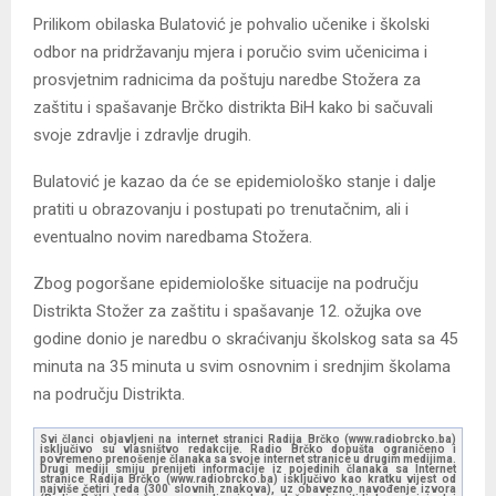
Prilikom obilaska Bulatović je pohvalio učenike i školski
odbor na pridržavanju mjera i poručio svim učenicima i
prosvjetnim radnicima da poštuju naredbe Stožera za
zaštitu i spašavanje Brčko distrikta BiH kako bi sačuvali
svoje zdravlje i zdravlje drugih.
Bulatović je kazao da će se epidemiološko stanje i dalje
pratiti u obrazovanju i postupati po trenutačnim, ali i
eventualno novim naredbama Stožera.
Zbog pogoršane epidemiološke situacije na području
Distrikta Stožer za zaštitu i spašavanje 12. ožujka ove
godine donio je naredbu o skraćivanju školskog sata sa 45
minuta na 35 minuta u svim osnovnim i srednjim školama
na području Distrikta.
Svi članci objavljeni na internet stranici Radija Brčko (www.radiobrcko.ba)
isključivo su vlasništvo redakcije. Radio Brčko dopušta ograničeno i
povremeno prenošenje članaka sa svoje internet stranice u drugim medijima.
Drugi mediji smiju prenijeti informacije iz pojedinih članaka sa Internet
stranice Radija Brčko (www.radiobrcko.ba) isključivo kao kratku vijest od
najviše četiri reda (300 slovnih znakova), uz obavezno navođenje izvora