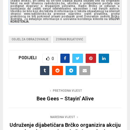
(Radio Brčko), pri čemu su on-line izdanja dužna objaviti link na originalni
tekst na web stranicu radiobrcko.ba, ukoliko s uredništvom portala nije
postignut dogovor o drugačijim uslovima. Radio Brčko je odlučan u
nastojanju da zaštiti svoje intelektualno vlasništvo i rad svojih autora.
Ukoliko se bilo koji dio teksta ili informacija iz teksta objavljenog na internet
stranici www.radiobrcko.ba prenese suprotno ovim pravilima, protiv
prekršioca će biti pokrenut pravni postupak pred Osnovnim sudom Brčko
distrikta. Za detaljnije informacije o uslovima korištenja kliknite na
USLOVI
KORIŠTENJA.
ODJEL ZA OBRAZOVANJE
ZORAN BULATOVIĆ
PODIJELI
0
PRETHODNA VIJEST
Bee Gees – Stayin’ Alive
NAREDNA VIJEST
Udruženje dijabetičara Brčko organizira akciju