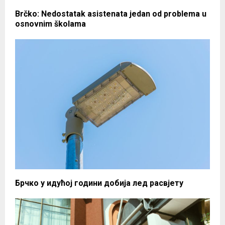
Brčko: Nedostatak asistenata jedan od problema u
osnovnim školama
Брчко у идућој години добија лед расвјету