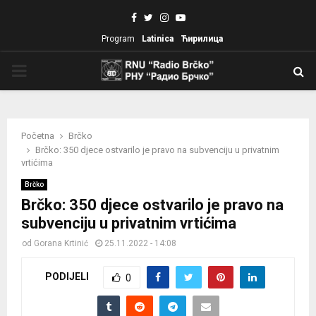
Facebook
Twitter
Instagram
Youtube
Program
Latinica
Ћирилица
PRIMARY
MENU
Početna
Brčko
Brčko: 350 djece ostvarilo je pravo na subvenciju u privatnim
vrtićima
Brčko
Brčko: 350 djece ostvarilo je pravo na
subvenciju u privatnim vrtićima
od
Gorana Krtinić
25.11.2022 - 14:08
PODIJELI
0