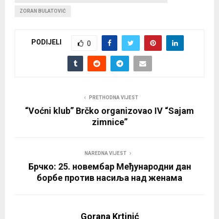
ZORAN BULATOVIĆ
PODIJELI
0
PRETHODNA VIJEST
“Voćni klub” Brčko organizovao IV “Sajam
zimnice”
NAREDNA VIJEST
Брчко: 25. новембар Међународни дан
борбе против насиља над женама
Gorana Krtinić