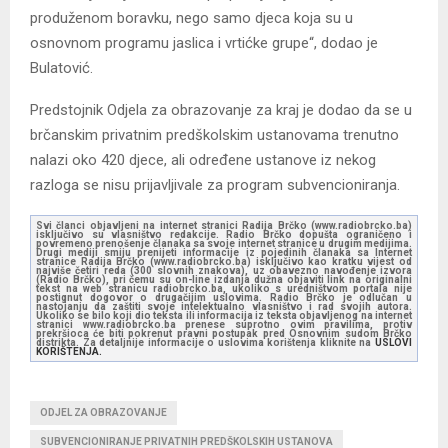
produženom boravku, nego samo djeca koja su u
osnovnom programu jaslica i vrtićke grupe“, dodao je
Bulatović.
Predstojnik Odjela za obrazovanje za kraj je dodao da se u
brčanskim privatnim predškolskim ustanovama trenutno
nalazi oko 420 djece, ali određene ustanove iz nekog
razloga se nisu prijavljivale za program subvencioniranja.
Svi članci objavljeni na internet stranici Radija Brčko (www.radiobrcko.ba)
isključivo su vlasništvo redakcije. Radio Brčko dopušta ograničeno i
povremeno prenošenje članaka sa svoje internet stranice u drugim medijima.
Drugi mediji smiju prenijeti informacije iz pojedinih članaka sa Internet
stranice Radija Brčko (www.radiobrcko.ba) isključivo kao kratku vijest od
najviše četiri reda (300 slovnih znakova), uz obavezno navođenje izvora
(Radio Brčko), pri čemu su on-line izdanja dužna objaviti link na originalni
tekst na web stranicu radiobrcko.ba, ukoliko s uredništvom portala nije
postignut dogovor o drugačijim uslovima. Radio Brčko je odlučan u
nastojanju da zaštiti svoje intelektualno vlasništvo i rad svojih autora.
Ukoliko se bilo koji dio teksta ili informacija iz teksta objavljenog na internet
stranici www.radiobrcko.ba prenese suprotno ovim pravilima, protiv
prekršioca će biti pokrenut pravni postupak pred Osnovnim sudom Brčko
distrikta. Za detaljnije informacije o uslovima korištenja kliknite na
USLOVI
KORIŠTENJA.
ODJEL ZA OBRAZOVANJE
SUBVENCIONIRANJE PRIVATNIH PREDŠKOLSKIH USTANOVA