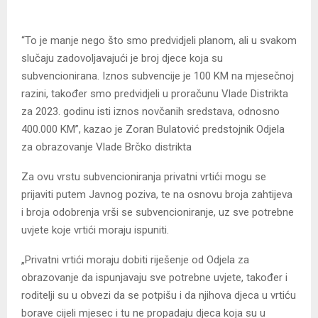
“To je manje nego što smo predvidjeli planom, ali u svakom
slučaju zadovoljavajući je broj djece koja su
subvencionirana. Iznos subvencije je 100 KM na mjesečnoj
razini, također smo predvidjeli u proračunu Vlade Distrikta
za 2023. godinu isti iznos novčanih sredstava, odnosno
400.000 KM”, kazao je Zoran Bulatović predstojnik Odjela
za obrazovanje Vlade Brčko distrikta
Za ovu vrstu subvencioniranja privatni vrtići mogu se
prijaviti putem Javnog poziva, te na osnovu broja zahtijeva
i broja odobrenja vrši se subvencioniranje, uz sve potrebne
uvjete koje vrtići moraju ispuniti.
„Privatni vrtići moraju dobiti riješenje od Odjela za
obrazovanje da ispunjavaju sve potrebne uvjete, također i
roditelji su u obvezi da se potpišu i da njihova djeca u vrtiću
borave cijeli mjesec i tu ne propadaju djeca koja su u