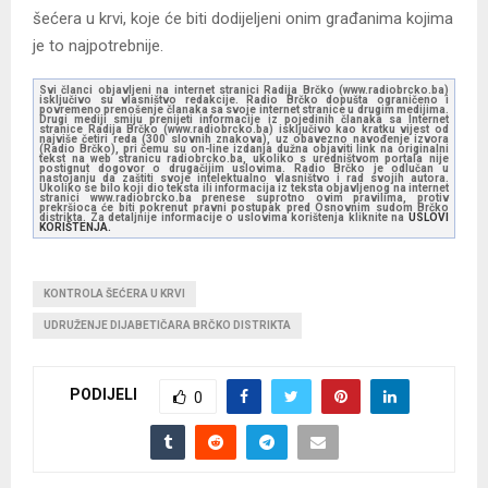
šećera u krvi, koje će biti dodijeljeni onim građanima kojima
je to najpotrebnije.
Svi članci objavljeni na internet stranici Radija Brčko (www.radiobrcko.ba)
isključivo su vlasništvo redakcije. Radio Brčko dopušta ograničeno i
povremeno prenošenje članaka sa svoje internet stranice u drugim medijima.
Drugi mediji smiju prenijeti informacije iz pojedinih članaka sa Internet
stranice Radija Brčko (www.radiobrcko.ba) isključivo kao kratku vijest od
najviše četiri reda (300 slovnih znakova), uz obavezno navođenje izvora
(Radio Brčko), pri čemu su on-line izdanja dužna objaviti link na originalni
tekst na web stranicu radiobrcko.ba, ukoliko s uredništvom portala nije
postignut dogovor o drugačijim uslovima. Radio Brčko je odlučan u
nastojanju da zaštiti svoje intelektualno vlasništvo i rad svojih autora.
Ukoliko se bilo koji dio teksta ili informacija iz teksta objavljenog na internet
stranici www.radiobrcko.ba prenese suprotno ovim pravilima, protiv
prekršioca će biti pokrenut pravni postupak pred Osnovnim sudom Brčko
distrikta. Za detaljnije informacije o uslovima korištenja kliknite na
USLOVI
KORIŠTENJA.
KONTROLA ŠEĆERA U KRVI
UDRUŽENJE DIJABETIČARA BRČKO DISTRIKTA
PODIJELI
0