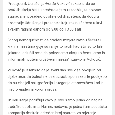
Predsjednik Udruženja Đorđe Vuković rekao je da će
ovakvih akcija biti i u predstojećem razdoblju, te pozvao
sugrađane, posebno oboljele od dijabetesa, da dođu u
prostorije Udruženja i prekontroliraju razinu šećera u krvi,
svakim radnim danom od 8.00 do 13.00 sati.
“Zbog nemogućnosti da građani izmjere razinu šećera u
krvi na mjestima gdje su ranije to radili, kao što su to bile
ljekarne, odlučili smo da pokrenemo akciju o čemu smo ih
informirali i putem društvenih mreža”, izjavio je Vuković.
Vuković je istaknuo da je svaki dan sve više oboljelih od
dijabetesa, da bolest ne bira uzrast, spol i rasu te podsjetio
da su oboljeli najugroženija kategorija stanovništva kad je
riječ o epidemiji koronavirusa.
Iz Udruženja poručuju kako je ovo samo jedan od načina
podrške oboljelima. Naime, nedavno je jedna farmaceutska
kompanija donirala određen broj aparata za mjerenje