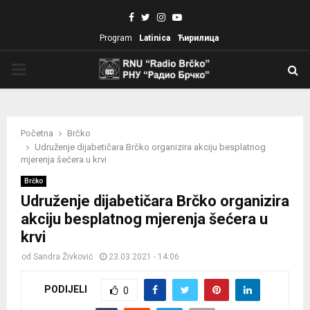
Facebook
Twitter
Instagram
Youtube
Program
Latinica
Ћирилица
PRIMARY
MENU
Početna
Brčko
Udruženje dijabetičara Brčko organizira akciju besplatnog
mjerenja šećera u krvi
Brčko
Udruženje dijabetičara Brčko organizira
akciju besplatnog mjerenja šećera u
krvi
od
Sandra Živković
23.03.2021 - 14:06
PODIJELI
0