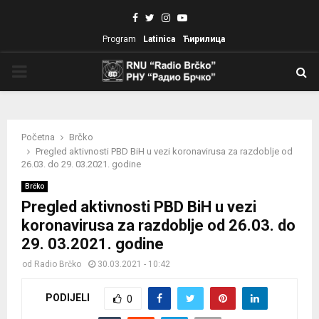
Facebook
Twitter
Instagram
Youtube
Program
Latinica
Ћирилица
PRIMARY
MENU
Početna
Brčko
Pregled aktivnosti PBD BiH u vezi koronavirusa za razdoblje od
26.03. do 29. 03.2021. godine
Brčko
Pregled aktivnosti PBD BiH u vezi
koronavirusa za razdoblje od 26.03. do
29. 03.2021. godine
od
Radio Brčko
30.03.2021 - 10:42
PODIJELI
0