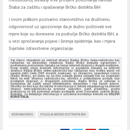
Štaba za zaštitu i spašavanje Brčko distrikta BiH.
I ovom prilikom pozivamo stanovništvo na društvenu
odgovornost uz upozorenje da je dužno poštovati sve
mjere koje su donesene za područje Brčko distrikta BiH, a
u vezi sprečavanja pojave i širenja epidemije, kao i mjera
Svjetske zdravstvene organizacije.
Svi članci objavljeni na internet stranici Radija Brčko (www.radiobrcko.ba)
isključivo su vlasništvo redakcije. Radio Brčko dopušta ograničeno i
povremeno prenošenje članaka sa svoje internet stranice u drugim medijima.
Drugi mediji smiju prenijeti informacije iz pojedinih članaka sa Internet
stranice Radija Brčko (www.radiobrcko.ba) isključivo kao kratku vijest od
najviše četiri reda (300 slovnih znakova), uz obavezno navođenje izvora
(Radio Brčko), pri čemu su on-line izdanja dužna objaviti link na originalni
tekst na web stranicu radiobrcko.ba, ukoliko s uredništvom portala nije
postignut dogovor o drugačijim uslovima. Radio Brčko je odlučan u
nastojanju da zaštiti svoje intelektualno vlasništvo i rad svojih autora.
Ukoliko se bilo koji dio teksta ili informacija iz teksta objavljenog na internet
stranici www.radiobrcko.ba prenese suprotno ovim pravilima, protiv
prekršioca će biti pokrenut pravni postupak pred Osnovnim sudom Brčko
distrikta. Za detaljnije informacije o uslovima korištenja kliknite na
USLOVI
KORIŠTENJA.
KORONAVIRUS
POLICIJA BRČKO DISTRIKTA BIH