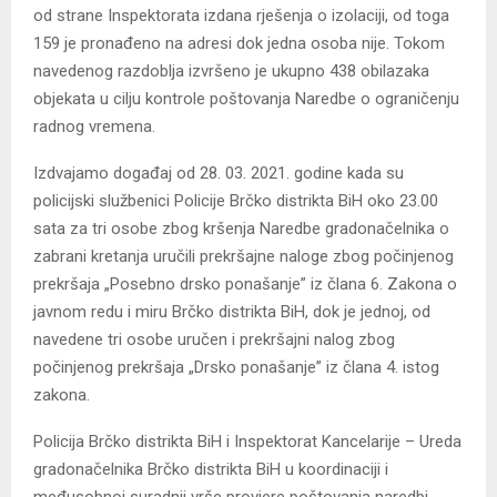
od strane Inspektorata izdana rješenja o izolaciji, od toga
159 je pronađeno na adresi dok jedna osoba nije. Tokom
navedenog razdoblja izvršeno je ukupno 438 obilazaka
objekata u cilju kontrole poštovanja Naredbe o ograničenju
radnog vremena.
Izdvajamo događaj od 28. 03. 2021. godine kada su
policijski službenici Policije Brčko distrikta BiH oko 23.00
sata za tri osobe zbog kršenja Naredbe gradonačelnika o
zabrani kretanja uručili prekršajne naloge zbog počinjenog
prekršaja „Posebno drsko ponašanje” iz člana 6. Zakona o
javnom redu i miru Brčko distrikta BiH, dok je jednoj, od
navedene tri osobe uručen i prekršajni nalog zbog
počinjenog prekršaja „Drsko ponašanje” iz člana 4. istog
zakona.
Policija Brčko distrikta BiH i Inspektorat Kancelarije – Ureda
gradonačelnika Brčko distrikta BiH u koordinaciji i
međusobnoj suradnji vrše provjere poštovanja naredbi