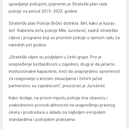
upravljanje policijom, pripremio je Strateški plan rada
policije za period 2019.-2023. godine.
Straterški plan Policije Brčko distrikta BiH, kako je kazao
šef Kabineta šefa policije Mile Jurošević, sadrži strateške
ciljeve i programe koji su prioriteti policije u njenom radu za
narednih pet godina.
„Strateški ciljevi su podjeljeni u četiri grupe. Prvi je
unepređenje bezbjednosti u zajednici, drugi je da jačamo
institucionalne kapacitete, treći da unaprijedimo spremnost
za reagovanje u kriznim situacijama i četvrti jačati
partnerstvo sa zajednicom“, precizirao je Jurošević.
Kako dodaje, na prvom mjestu policija ima obavezu i
svakodnevno provodi aktivnosti na unapređenju pravnog
okvira i prodcedura u skladu sa najboljim evropskim
standardima i policijskim praksama.