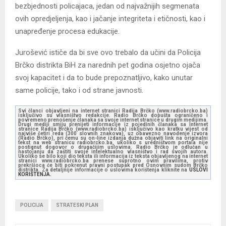
bezbjednosti policajaca, jedan od najvažnijih segmenata
ovih opredjeljenja, kao i jačanje integriteta i etičnosti, kao i
unapređenje procesa edukacije.
Jurošević ističe da bi sve ovo trebalo da učini da Policija
Brčko distrikta BiH za narednih pet godina osjetno ojača
svoj kapacitet i da to bude prepoznatljivo, kako unutar
same policije, tako i od strane javnosti.
Svi članci objavljeni na internet stranici Radija Brčko (www.radiobrcko.ba)
isključivo su vlasništvo redakcije. Radio Brčko dopušta ograničeno i
povremeno prenošenje članaka sa svoje internet stranice u drugim medijima.
Drugi mediji smiju prenijeti informacije iz pojedinih članaka sa Internet
stranice Radija Brčko (www.radiobrcko.ba) isključivo kao kratku vijest od
najviše četiri reda (300 slovnih znakova), uz obavezno navođenje izvora
(Radio Brčko), pri čemu su on-line izdanja dužna objaviti link na originalni
tekst na web stranicu radiobrcko.ba, ukoliko s uredništvom portala nije
postignut dogovor o drugačijim uslovima. Radio Brčko je odlučan u
nastojanju da zaštiti svoje intelektualno vlasništvo i rad svojih autora.
Ukoliko se bilo koji dio teksta ili informacija iz teksta objavljenog na internet
stranici www.radiobrcko.ba prenese suprotno ovim pravilima, protiv
prekršioca će biti pokrenut pravni postupak pred Osnovnim sudom Brčko
distrikta. Za detaljnije informacije o uslovima korištenja kliknite na
USLOVI
KORIŠTENJA.
POLICIJA
STRATESKI PLAN