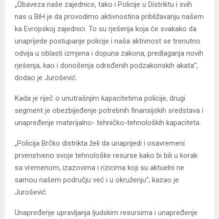
„Obaveza naše zajednice, tako i Policije u Distriktu i svih
nas u BiH je da provodimo aktivnostina približavanju našem
ka Evropskoj zajednici. To su rješenja koja će svakako da
unaprijede postupanje policije i naša aktivnost se trenutno
odvija u oblasti izmjena i dopuna zakona, predlaganja novih
rješenja, kao i donošenja određenih podzakonskih akata“,
dodao je Jurošević.
Kada je riječ o unutrašnjim kapacitetima policije, drugi
segment je obezbijeđenje potrebnih finansijskih sredstava i
unapređenje materijalno- tehničko-tehnoloških kapaciteta.
„Policija Brčko distrikta želi da unaprijedi i osavremeni
prvenstveno svoje tehnološke resurse kako bi bili u korak
sa vremenom, izazovima i rizicima koji su aktuelni ne
samou našem području već i u okruženju“, kazao je
Jurošević.
Unapređenje upravljanja ljudskim resursima i unapređenje