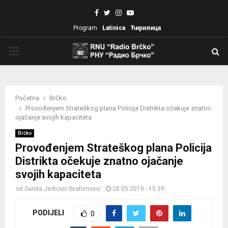
Facebook
Twitter
Instagram
Youtube
Program
Latinica
Ћирилица
PRIMARY
MENU
Početna
Brčko
Provođenjem Strateškog plana Policija Distrikta očekuje znatno
ojačanje svojih kapaciteta
Brčko
Provođenjem Strateškog plana Policija
Distrikta očekuje znatno ojačanje
svojih kapaciteta
od
Sanita Jerković Ibrahimović
28.05.2019 - 15:39
PODIJELI
0