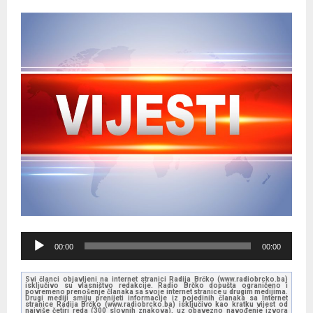
A
00:00
00:00
u
d
Svi članci objavljeni na internet stranici Radija Brčko (www.radiobrcko.ba)
isključivo su vlasništvo redakcije. Radio Brčko dopušta ograničeno i
i
povremeno prenošenje članaka sa svoje internet stranice u drugim medijima.
Drugi mediji smiju prenijeti informacije iz pojedinih članaka sa Internet
stranice Radija Brčko (www.radiobrcko.ba) isključivo kao kratku vijest od
o
najviše četiri reda (300 slovnih znakova), uz obavezno navođenje izvora