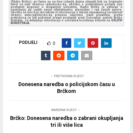
(Radio Brčko), pri čemu su on-line izdanja dužna objaviti link na originalni
tekst na web stranicu radiobrcko.ba, ukoliko s uredništvom portala nije
P
postignut dogovor o drugačijim uslovima. Radio Brčko je odlučan u
nastojanju da zaštiti svoje intelektualno vlasništvo i rad svojih autora.
l
Ukoliko se bilo koji dio teksta ili informacija iz teksta objavljenog na internet
stranici www.radiobrcko.ba prenese suprotno ovim pravilima, protiv
prekršioca će biti pokrenut pravni postupak pred Osnovnim sudom Brčko
a
distrikta. Za detaljnije informacije o uslovima korištenja kliknite na
USLOVI
KORIŠTENJA.
y
e
PODIJELI
r
0
PRETHODNA VIJEST
Donesena naredba o policijskom času u
Brčkom
NAREDNA VIJEST
Brčko: Donesena naredba o zabrani okupljanja
tri ili više lica