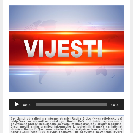
A
00:00
00:00
u
d
Svi članci objavljeni na internet stranici Radija Brčko (www.radiobrcko.ba)
isključivo su vlasništvo redakcije. Radio Brčko dopušta ograničeno i
i
povremeno prenošenje članaka sa svoje internet stranice u drugim medijima.
Drugi mediji smiju prenijeti informacije iz pojedinih članaka sa Internet
stranice Radija Brčko (www.radiobrcko.ba) isključivo kao kratku vijest od
o
najviše četiri reda (300 slovnih znakova), uz obavezno navođenje izvora