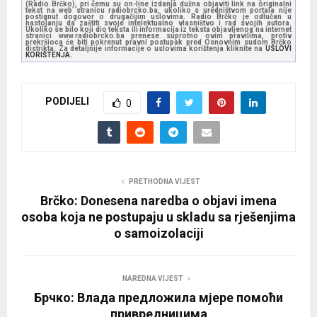
(Radio Brčko), pri čemu su on-line izdanja dužna objaviti link na originalni
tekst na web stranicu radiobrcko.ba, ukoliko s uredništvom portala nije
P
postignut dogovor o drugačijim uslovima. Radio Brčko je odlučan u
nastojanju da zaštiti svoje intelektualno vlasništvo i rad svojih autora.
l
Ukoliko se bilo koji dio teksta ili informacija iz teksta objavljenog na internet
stranici www.radiobrcko.ba prenese suprotno ovim pravilima, protiv
prekršioca će biti pokrenut pravni postupak pred Osnovnim sudom Brčko
a
distrikta. Za detaljnije informacije o uslovima korištenja kliknite na
USLOVI
KORIŠTENJA.
y
e
PODIJELI
r
0
PRETHODNA VIJEST
Brčko: Donesena naredba o objavi imena
osoba koja ne postupaju u skladu sa rješenjima
o samoizolaciji
NAREDNA VIJEST
Брчко: Влада предложила мјере помоћи
привредницима