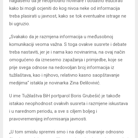
naglašeno da je neophodno novinare i dodatno educirati
kako bi mogli ocjeniti do kog nivoa neke od informacija
treba plasirati u javnost, kako se tok eventualne istrage ne
bi ugruzio.
„Svakako da je razmjena informacija u međusobnoj
komunikaciji veoma važna. S toga ovakve susrete i debate
treba nastaviti, jer je i nama kao novinarima, na ovaj način
omogućeno da iznesemo zapažanja i primjedbe, koje se
prije svega odnose na nedovoljan broj informacija iz
tužilaštava, kao i njihovo, relativno kasno saopštavanje
medijima“ istakla je novinarka Zina Đelilovivić.
U ime Tužilaštva BiH portparol Boris Grubešić je takođe
istakao neophodnost ovakvih susreta i razmjene iskustava
i u narednom periodu, a sve s ciljem boljeg i
pravovremenijeg informisanja javnosti.
„U tom smislu spremni smo i na dalje otvaranje odnosno