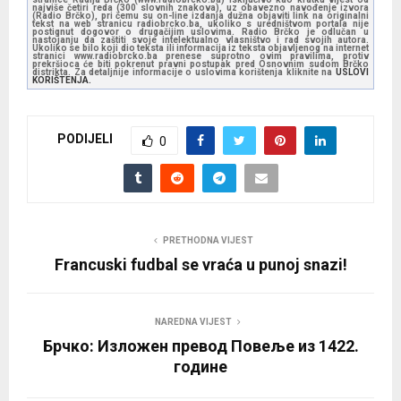
najviše četiri reda (300 slovnih znakova), uz obavezno navođenje izvora
(Radio Brčko), pri čemu su on-line izdanja dužna objaviti link na originalni
tekst na web stranicu radiobrcko.ba, ukoliko s uredništvom portala nije
postignut dogovor o drugačijim uslovima. Radio Brčko je odlučan u
nastojanju da zaštiti svoje intelektualno vlasništvo i rad svojih autora.
Ukoliko se bilo koji dio teksta ili informacija iz teksta objavljenog na internet
stranici www.radiobrcko.ba prenese suprotno ovim pravilima, protiv
prekršioca će biti pokrenut pravni postupak pred Osnovnim sudom Brčko
distrikta. Za detaljnije informacije o uslovima korištenja kliknite na
USLOVI
KORIŠTENJA.
PODIJELI
0
PRETHODNA VIJEST
Francuski fudbal se vraća u punoj snazi!
NAREDNA VIJEST
Брчко: Изложен превод Повеље из 1422.
године