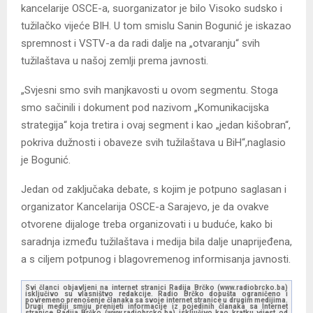
kancelarije OSCE-a, suorganizator je bilo Visoko sudsko i
tužilačko vijeće BIH. U tom smislu Sanin Bogunić je iskazao
spremnost i VSTV-a da radi dalje na „otvaranju“ svih
tužilaštava u našoj zemlji prema javnosti.
„Svjesni smo svih manjkavosti u ovom segmentu. Stoga
smo sačinili i dokument pod nazivom „Komunikacijska
strategija“ koja tretira i ovaj segment i kao „jedan kišobran“,
pokriva dužnosti i obaveze svih tužilaštava u BiH“,naglasio
je Bogunić.
Jedan od zaključaka debate, s kojim je potpuno saglasan i
organizator Kancelarija OSCE-a Sarajevo, je da ovakve
otvorene dijaloge treba organizovati i u buduće, kako bi
saradnja između tužilaštava i medija bila dalje unaprijeđena,
a s ciljem potpunog i blagovremenog informisanja javnosti.
Svi članci objavljeni na internet stranici Radija Brčko (www.radiobrcko.ba)
isključivo su vlasništvo redakcije. Radio Brčko dopušta ograničeno i
povremeno prenošenje članaka sa svoje internet stranice u drugim medijima.
Drugi mediji smiju prenijeti informacije iz pojedinih članaka sa Internet
stranice Radija Brčko (www.radiobrcko.ba) isključivo kao kratku vijest od