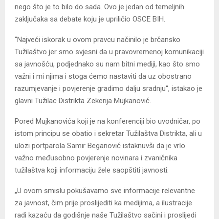
nego što je to bilo do sada. Ovo je jedan od temeljnih
zaključaka sa debate koju je upriličio OSCE BIH.
“Najveći iskorak u ovom pravcu načinilo je brčansko
Tužilaštvo jer smo svjesni da u pravovremenoj komunikaciji
sa javnošću, podjednako su nam bitni mediji, kao što smo
važni i mi njima i stoga ćemo nastaviti da uz obostrano
razumjevanje i povjerenje gradimo dalju sradnju“, istakao je
glavni Tužilac Distrikta Zekerija Mujkanović.
Pored Mujkanovića koji je na konferenciji bio uvodničar, po
istom principu se obatio i sekretar Tužilaštva Distrikta, ali u
ulozi portparola Samir Beganović istaknuvši da je vrlo
važno međusobno povjerenje novinara i zvaničnika
tužilaštva koji informaciju žele saopštiti javnosti.
„U ovom smislu pokušavamo sve informacije relevantne
za javnost, čim prije proslijediti ka medijima, a ilustracije
radi kazaću da godišnje naše Tužilaštvo sačini i proslijedi