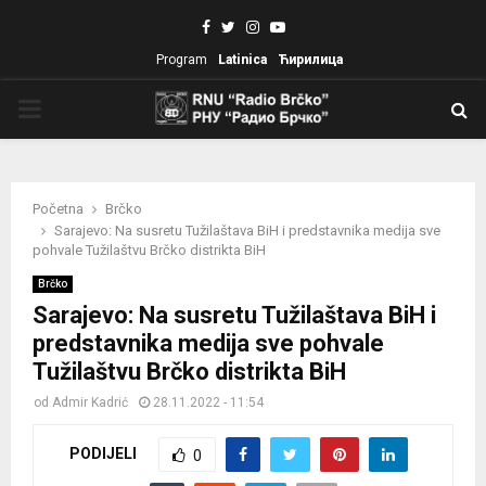
Facebook
Twitter
Instagram
Youtube
Program
Latinica
Ћирилица
PRIMARY
MENU
Početna
Brčko
Sarajevo: Na susretu Tužilaštava BiH i predstavnika medija sve
pohvale Tužilaštvu Brčko distrikta BiH
Brčko
Sarajevo: Na susretu Tužilaštava BiH i
predstavnika medija sve pohvale
Tužilaštvu Brčko distrikta BiH
od
Admir Kadrić
28.11.2022 - 11:54
PODIJELI
0