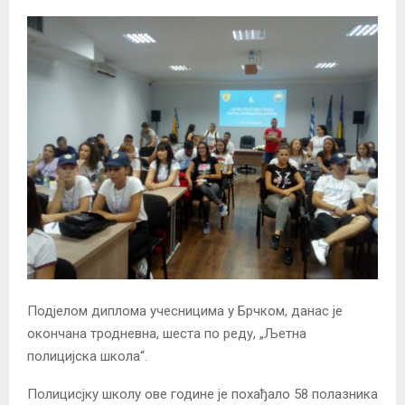
Подјелом диплома учесницима у Брчком, данас је
окончана тродневна, шеста по реду, „Љетна
полицијска школа“.
Полицисјку школу ове године је похађало 58 полазника