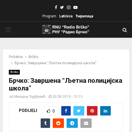
Facebook
Twitter
Instagram
Youtube
Program
Latinica
Ћирилица
PRIMARY
MENU
Početna
Brčko
Брчко: Завршена “Љетна полицијска школа”
Brčko
Брчко: Завршена “Љетна полицијска
школа”
od
Миљана Ђурђевић
30.08.2019 - 15:13
PODIJELI
0