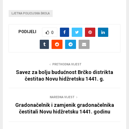
LJETNA POLICIJSKA ŠKOLA
PODIJELI
0
PRETHODNA VIJEST
Savez za bolju budućnost Brčko distrikta
čestitao Novu hidžretsku 1441. g.
NAREDNA VIJEST
Gradonačelnik i zamjenik gradonačelnika
čestitali Novu hidžretsku 1441. godinu