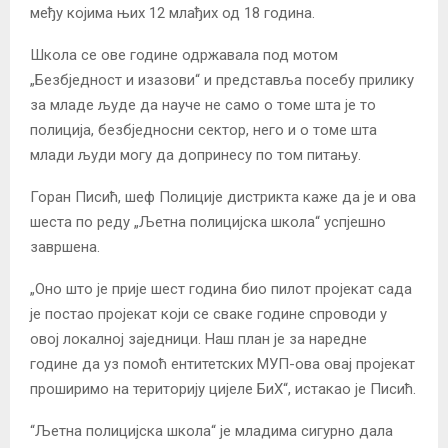
међу којима њих 12 млађих од 18 година.
Школа се ове године одржавала под мотом
„Безбједност и изазови“ и представља посебу прилику
за младе људе да науче не само о томе шта је то
полиција, безбједносни сектор, него и о томе шта
млади људи могу да допринесу по том питању.
Горан Писић, шеф Полиције дистрикта каже да је и ова
шеста по реду „Љетна полицијска школа“ успјешно
завршена.
„Оно што је прије шест година био пилот пројекат сада
је постао пројекат који се сваке године спроводи у
овој локалној заједници. Наш план је за наредне
године да уз помоћ ентитетских МУП-ова овај пројекат
проширимо на територију цијеле БиХ“, истакао је Писић.
“Љетна полицијска школа“ je младима сигурно дала