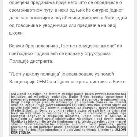
одређена предзнања прије него што се опредијеле о
свом животном путу, а неки од њих ће сигурно једног
дана као полицијски службеници дистрикта бити једни
од говорника и уводничара или предавача на овој
школи.
Велики број полазника „Љетне полицијске школе” из
претходних година већ се налазе у структурама
Полиције дистрикта.
“Љетну школу полиција” је реализовала уз помоћ
Канцеларије ОЕБС-а и Црвеног крста дистрикта Брчко.
Svi članci objavljeni na internet stranici Radija Brčko (www.radiobrcko.ba)
isključivo su vlasništvo redakcije. Radio Brčko dopušta ograničeno i
povremeno prenošenje članaka sa svoje internet stranice u drugim medijima.
Drugi mediji smiju prenijeti informacije iz pojedinih članaka sa Internet
stranice Radija Brčko (www.radiobrcko.ba) isključivo kao kratku vijest od
najviše četiri reda (300 slovnih znakova), uz obavezno navođenje izvora
(Radio Brčko), pri čemu su on-line izdanja dužna objaviti link na originalni
tekst na web stranicu radiobrcko.ba, ukoliko s uredništvom portala nije
postignut dogovor o drugačijim uslovima. Radio Brčko je odlučan u
nastojanju da zaštiti svoje intelektualno vlasništvo i rad svojih autora.
Ukoliko se bilo koji dio teksta ili informacija iz teksta objavljenog na internet
stranici www.radiobrcko.ba prenese suprotno ovim pravilima, protiv
prekršioca će biti pokrenut pravni postupak pred Osnovnim sudom Brčko
distrikta. Za detaljnije informacije o uslovima korištenja kliknite na
USLOVI
KORIŠTENJA.