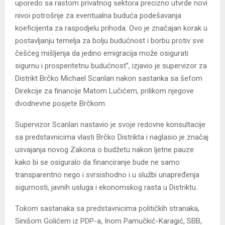
uporedo sa rastom privatnog sektora precizno utvrde novi
nivoi potrošnje za eventualna buduća podešavanja
koeficijenta za raspodjelu prihoda. Ovo je značajan korak u
postavljanju temelja za bolju budućnost i borbu protiv sve
češćeg mišljenja da jedino emigracija može osigurati
sigurnu i prosperitetnu budućnost”, izjavio je supervizor za
Distrikt Brčko Michael Scanlan nakon sastanka sa šefom
Direkcije za financije Matom Lučićem, prilikom njegove
dvodnevne posjete Brčkom.
Supervizor Scanlan nastavio je svoje redovne konsultacije
sa predstavnicima vlasti Brčko Distrikta i naglasio je značaj
usvajanja novog Zakona o budžetu nakon ljetne pauze
kako bi se osiguralo da financiranje bude ne samo
transparentno nego i svrsishodno i u službi unapređenja
sigurnosti, javnih usluga i ekonomskog rasta u Distriktu.
Tokom sastanaka sa predstavnicima političkih stranaka,
Sinišom Golićem iz PDP-a, Inom Pamučkić-Karagić, SBB,