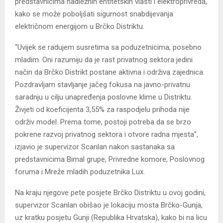
predstavnicima nadležnih entitetskih vlasti i elektroprivreda,
kako se može poboljšati sigurnost snabdijevanja
električnom energijom u Brčko Distriktu.
“Uvijek se radujem susretima sa poduzetnicima, posebno
mladim. Oni razumiju da je rast privatnog sektora jedini
način da Brčko Distrikt postane aktivna i održiva zajednica.
Pozdravljam stavljanje jačeg fokusa na javno-privatnu
saradnju u cilju unapređenja poslovne klime u Distriktu.
Živjeti od koeficijenta 3,55% za raspodjelu prihoda nije
održiv model. Prema tome, postoji potreba da se brzo
pokrene razvoj privatnog sektora i otvore radna mjesta”,
izjavio je supervizor Scanlan nakon sastanaka sa
predstavnicima Bimal grupe, Privredne komore, Poslovnog
foruma i Mreže mladih poduzetnika Lux.
Na kraju njegove pete posjete Brčko Distriktu u ovoj godini,
supervizor Scanlan obišao je lokaciju mosta Brčko-Gunja,
uz kratku posjetu Gunji (Republika Hrvatska), kako bi na licu