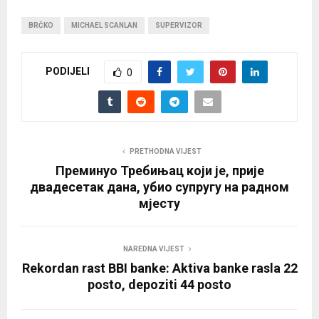
BRČKO
MICHAEL SCANLAN
SUPERVIZOR
PODIJELI
0
PRETHODNA VIJEST
Преминуо Требињац који је, прије
двадесетак дана, убио супругу на радном
мјесту
NAREDNA VIJEST
Rekordan rast BBI banke: Aktiva banke rasla 22
posto, depoziti 44 posto