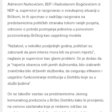
Admirom Nurkovićem, BDP i Radoslavom Bogićevićem iz
NDP-a, supervizor je razgovarao o sveukupnoj situaciji u
Brčkom, te ih upoznao o sadržaju razgovara sa
predstavnicima političkih stranaka tokom ranijih posjeta,
odnosno o potrebi postojanja jedinstva u ponovnom
pozicioniranju Brčkog kao uspješnog modela.
“Nažalost, u nekoliko posljednjih godina, političari su
zaboravili da javni interes mora biti na prvom mjestu”,
naglasio je supervizor kao glavni problem. On je dodao da
je “najveća obaveza svih javnih dužnosnika, bilo izabranih
zvaničnika bilo državnih službenika, da osiguraju efikasno i
uspješno funkcioniranje institucija u Distriktu koje su u
službi ljudima”.
On se također sastao sa predstavnicima Javnog
komunalnog preduzeća u Brčko Distriktu kako bi procijenio,
na osnovu sastanaka koje je nedavno održao sa