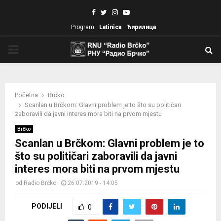
Facebook
Twitter
Instagram
Youtube
Program
Latinica
Ћирилица
PRIMARY
MENU
Početna
Brčko
Scanlan u Brčkom: Glavni problem je to što su političari
zaboravili da javni interes mora biti na prvom mjestu
Brčko
Scanlan u Brčkom: Glavni problem je to
što su političari zaboravili da javni
interes mora biti na prvom mjestu
od
Radio Brčko
26.07.2019 - 14:05
PODIJELI
0