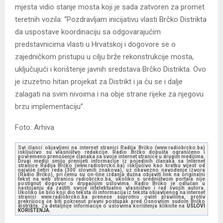
mjesta vidio stanje mosta koji je sada zatvoren za promet
teretnih vozila: “Pozdravljam inicijativu vlasti Brčko Distrikta
da uspostave koordinaciju sa odgovarajućim
predstavnicima vlasti u Hrvatskoj i dogovore se o
zajedničkom pristupu u cilju brže rekonstrukcije mosta,
uključujući i korištenje javnih sredstava Brčko Distrikta. Ovo
je izuzetno hitan projekat za Distrikt i ja ću se i dalje
zalagati na svim nivoima i na obje strane rijeke za njegovu
brzu implementaciju”.
Foto: Arhiva
Svi članci objavljeni na internet stranici Radija Brčko (www.radiobrcko.ba)
isključivo su vlasništvo redakcije. Radio Brčko dopušta ograničeno i
povremeno prenošenje članaka sa svoje internet stranice u drugim medijima.
Drugi mediji smiju prenijeti informacije iz pojedinih članaka sa Internet
stranice Radija Brčko (www.radiobrcko.ba) isključivo kao kratku vijest od
najviše četiri reda (300 slovnih znakova), uz obavezno navođenje izvora
(Radio Brčko), pri čemu su on-line izdanja dužna objaviti link na originalni
tekst na web stranicu radiobrcko.ba, ukoliko s uredništvom portala nije
postignut dogovor o drugačijim uslovima. Radio Brčko je odlučan u
nastojanju da zaštiti svoje intelektualno vlasništvo i rad svojih autora.
Ukoliko se bilo koji dio teksta ili informacija iz teksta objavljenog na internet
stranici www.radiobrcko.ba prenese suprotno ovim pravilima, protiv
prekršioca će biti pokrenut pravni postupak pred Osnovnim sudom Brčko
distrikta. Za detaljnije informacije o uslovima korištenja kliknite na
USLOVI
KORIŠTENJA.