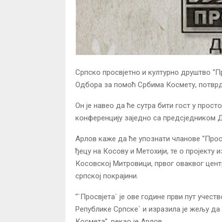
Српско просвјетно и културно друштво “П
Одбора за помоћ Србима Космету, потврд
Он је навео да ће сутра бити гост у прост
конференцију заједно са предсједником 
Арлов каже да ће упознати чланове “Просв
ђецу на Косову и Метохији, те о пројекту 
Косовској Митровици, првог оваквог центр
српској покрајини.
“`Просвјета` је ове године први пут учест
Републике Српске` и изразила је жељу да
Космета”, рекао је Арлов.