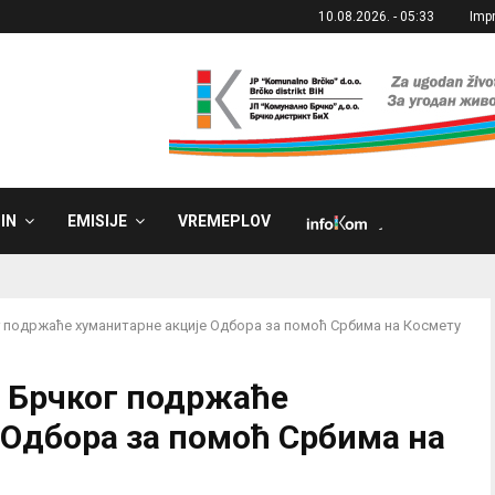
10.08.2026. - 05:33
Imp
IN
EMISIJE
VREMEPLOV
˼
 подржаће хуманитарне акције Одбора за помоћ Србима на Космету
з Брчког подржаће
 Одбора за помоћ Србима на