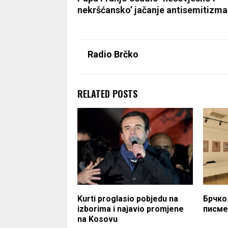
nekršćansko’ jačanje antisemitizma
Radio Brčko
RELATED POSTS
Kurti proglasio pobjedu na
Брчко
izborima i najavio promjene
писме
na Kosovu