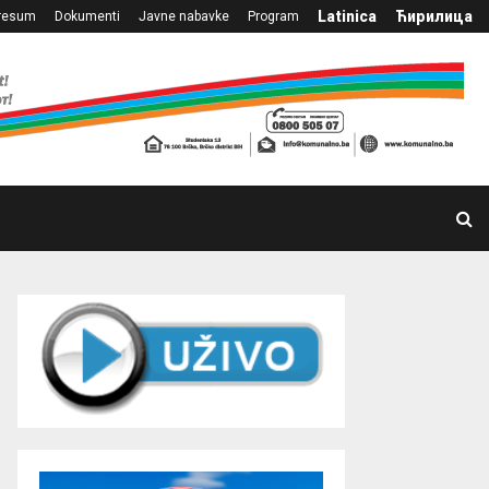
Latinica
Ћирилица
resum
Dokumenti
Javne nabavke
Program