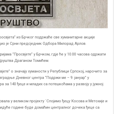
росвјета” из Брчког подржаће све хуманитарне акције
ио је Срни предсједник Одбора Милорад Арлов.
оријама “Просвјете” у Брчком, гдје ће у 10.00 часова одржати
Друштва Драганом Томићем.
јете” о значају хуманости у Републици Српској, нарочито за
изградње Дневног центра “Подржи ме – 9. јануар” у
а за 140 ђеце и младих са потешкоћама у развоју у јужној
вовала у великом пројекту `Спојимо ђецу Косова и Метохије и
 идуће године буде домаћин централног дочека ђеце са