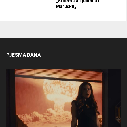
„Srcem za Ljudmilu i
Marušku„
PJESMA DANA