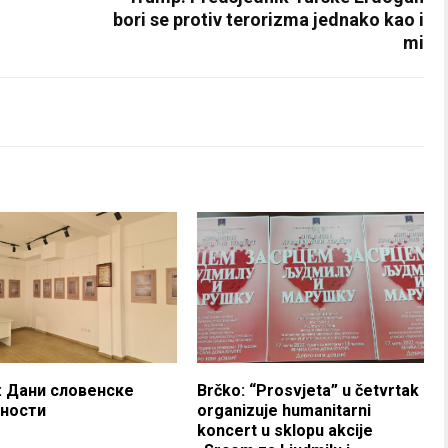
bori se protiv terorizma jednako kao i
mi
: Дани словенске
Brčko: “Prosvjeta” u četvrtak
ности
organizuje humanitarni
koncert u sklopu akcije