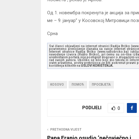
Од 1. новембра покренута је акција за 
ме – 9. јануар” у Косовској Митровици поз
Срна
Svi članci objavljeni na internet stranici Radija Brčko (w
povremeno prenošenje članaka sa svoje internet stranice 
Internet stranice Radija Brčko (www.radiobrcko.ba) isklj
navođenje izvora (Radio Brčko), pri čemu su on-line izdan
uredništvom portala nije postignut dogovor o drugačijim usl
rad svojih autora. Ukoliko se bilo koji dio teksta ili inf
ovim pravilima, protiv prekršioca će biti pokrenut pravni
korištenja kliknite na
USLOVI KORIŠTENJA.
KOSOVO
ПОМОЋ
ПРОСВЈЕТА
PODIJELI
0
PRETHODNA VIJEST
Papa Franjo osudio ‘nečovječno i