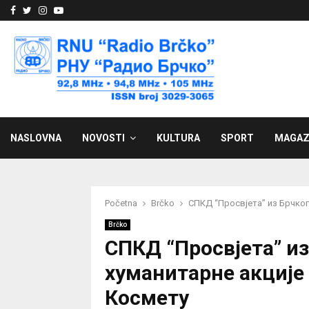
Facebook
Twitter
Instagram
Youtube
NASLOVNA
NOVOSTI
KULTURA
SPORT
MAGAZ
Početna
Brčko
СПКД “Просвјета” из Брчког
Brčko
СПКД “Просвјета” и
хуманитарне акције
Космету