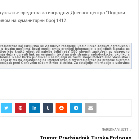
прикупљање средства за изградњу Дневног центра “Подржи
ивом на хуманитарни број 1412.
ww.radiobrcko.ba) isključivo su vlasništvo redakcije. Radio Brčko dopušta ograničeno i
u drugim medijima. Drugi mediji smiju prenijeti informacije iz pojedinih članaka sa
učivo kao kratku vijest od najviše četiri reda (300 slovnih znakova), uz obavezno
ja dužna objaviti link na originalni tekst na web stranicu radiobrcko.ba, ukoliko s
ovima. Radio Brčko je odlučan u nastojanju da zaštiti svoje intelektualno vlasništvo i
ormacija iz teksta objavljenog na internet stranici www.radiobrcko.ba prenese suprotno
 postupak pred Osnovnim sudom Brčko distrikta. Za detaljnije informacije o uslovima
NAREDNA VIJEST
Trump: Predsjednik Turske Erdogan