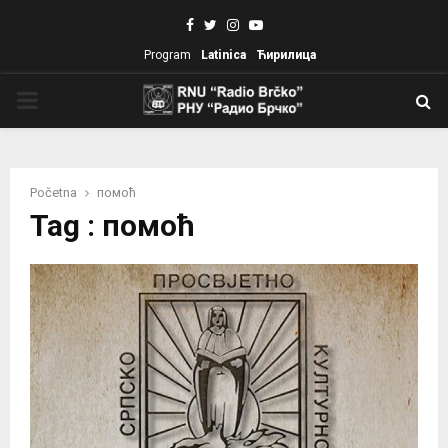
Facebook
Twitter
Instagram
Youtube
Program
Latinica
Ћирилица
PRIMARY
MENU
Početna
помоћ
Tag : помоћ