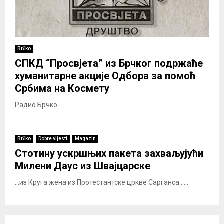
Brčko
СПКД “Просвјета” из Брчког подржаће
хуманитарне акције Одбора за помоћ
Србима на Космету
Радио Брчко...
Brčko
Dobre vijesti
Magazin
Стотину ускршњих пакета захваљујући
Милени Даус из Швајцарске
...из Круга жена из Протестантске цркве Сарганса......