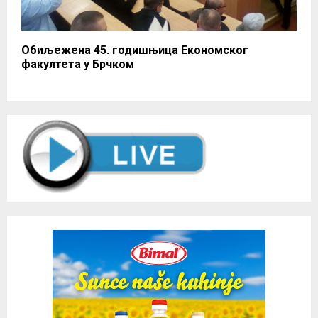
Обиљежена 45. годишњица Економског
факултета у Брчком