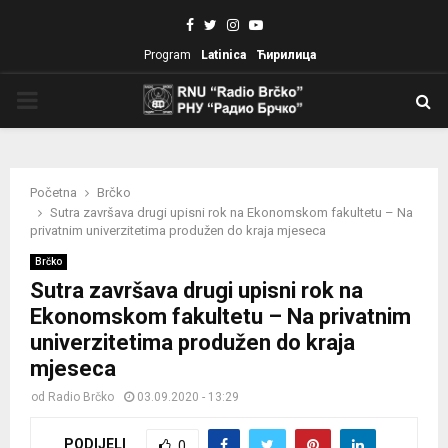
Facebook
Twitter
Instagram
Youtube
Program
Latinica
Ћирилица
PRIMARY
MENU
Početna
Brčko
Sutra završava drugi upisni rok na Ekonomskom fakultetu – Na
privatnim univerzitetima produžen do kraja mjeseca
Brčko
Sutra završava drugi upisni rok na
Ekonomskom fakultetu – Na privatnim
univerzitetima produžen do kraja
mjeseca
od
Radio Brčko
03.09.2020 - 13:29
PODIJELI
0