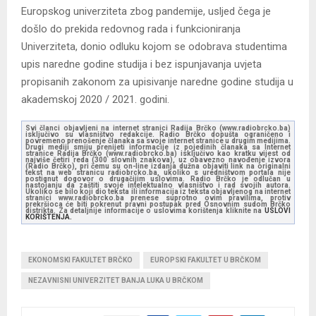
Europskog univerziteta zbog pandemije, usljed čega je
došlo do prekida redovnog rada i funkcioniranja
Univerziteta, donio odluku kojom se odobrava studentima
upis naredne godine studija i bez ispunjavanja uvjeta
propisanih zakonom za upisivanje naredne godine studija u
akademskoj 2020 / 2021. godini.
Svi članci objavljeni na internet stranici Radija Brčko (www.radiobrcko.ba)
isključivo su vlasništvo redakcije. Radio Brčko dopušta ograničeno i
povremeno prenošenje članaka sa svoje internet stranice u drugim medijima.
Drugi mediji smiju prenijeti informacije iz pojedinih članaka sa Internet
stranice Radija Brčko (www.radiobrcko.ba) isključivo kao kratku vijest od
najviše četiri reda (300 slovnih znakova), uz obavezno navođenje izvora
(Radio Brčko), pri čemu su on-line izdanja dužna objaviti link na originalni
tekst na web stranicu radiobrcko.ba, ukoliko s uredništvom portala nije
postignut dogovor o drugačijim uslovima. Radio Brčko je odlučan u
nastojanju da zaštiti svoje intelektualno vlasništvo i rad svojih autora.
Ukoliko se bilo koji dio teksta ili informacija iz teksta objavljenog na internet
stranici www.radiobrcko.ba prenese suprotno ovim pravilima, protiv
prekršioca će biti pokrenut pravni postupak pred Osnovnim sudom Brčko
distrikta. Za detaljnije informacije o uslovima korištenja kliknite na
USLOVI
KORIŠTENJA.
EKONOMSKI FAKULTET BRČKO
EUROPSKI FAKULTET U BRČKOM
NEZAVNISNI UNIVERZITET BANJA LUKA U BRČKOM