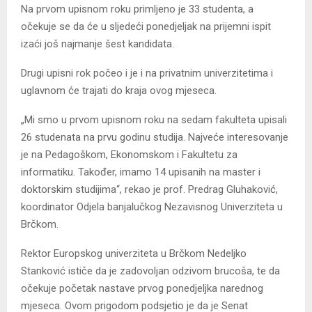
Na prvom upisnom roku primljeno je 33 studenta, a
očekuje se da će u sljedeći ponedjeljak na prijemni ispit
izaći još najmanje šest kandidata.
Drugi upisni rok počeo i je i na privatnim univerzitetima i
uglavnom će trajati do kraja ovog mjeseca.
„Mi smo u prvom upisnom roku na sedam fakulteta upisali
26 studenata na prvu godinu studija. Najveće interesovanje
je na Pedagoškom, Ekonomskom i Fakultetu za
informatiku. Također, imamo 14 upisanih na master i
doktorskim studijima“, rekao je prof. Predrag Gluhaković,
koordinator Odjela banjalučkog Nezavisnog Univerziteta u
Brčkom.
Rektor Europskog univerziteta u Brčkom Nedeljko
Stanković ističe da je zadovoljan odzivom brucoša, te da
očekuje početak nastave prvog ponedjeljka narednog
mjeseca. Ovom prigodom podsjetio je da je Senat