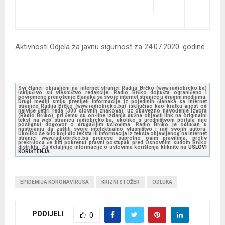
Aktivnosti Odjela za javnu sigurnost za 24.07.2020. godine
Svi članci objavljeni na internet stranici Radija Brčko (www.radiobrcko.ba)
isključivo su vlasništvo redakcije. Radio Brčko dopušta ograničeno i
povremeno prenošenje članaka sa svoje internet stranice u drugim medijima.
Drugi mediji smiju prenijeti informacije iz pojedinih članaka sa Internet
stranice Radija Brčko (www.radiobrcko.ba) isključivo kao kratku vijest od
najviše četiri reda (300 slovnih znakova), uz obavezno navođenje izvora
(Radio Brčko), pri čemu su on-line izdanja dužna objaviti link na originalni
tekst na web stranicu radiobrcko.ba, ukoliko s uredništvom portala nije
postignut dogovor o drugačijim uslovima. Radio Brčko je odlučan u
nastojanju da zaštiti svoje intelektualno vlasništvo i rad svojih autora.
Ukoliko se bilo koji dio teksta ili informacija iz teksta objavljenog na internet
stranici www.radiobrcko.ba prenese suprotno ovim pravilima, protiv
prekršioca će biti pokrenut pravni postupak pred Osnovnim sudom Brčko
distrikta. Za detaljnije informacije o uslovima korištenja kliknite na
USLOVI
KORIŠTENJA.
EPIDEMIJA KORONAVIRUSA
KRIZNI STOŽER
ODLUKA
PODIJELI
0