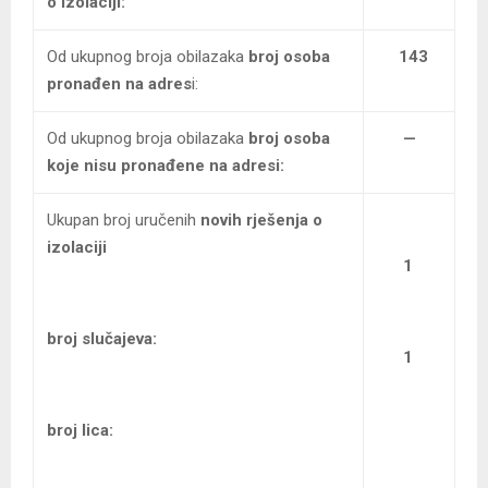
o izolaciji:
Od ukupnog broja obilazaka
broj osoba
143
pronađen na adres
i:
Od ukupnog broja obilazaka
broj osoba
—
koje nisu pronađene na adresi:
Ukupan broj uručenih
novih rješenja o
izolaciji
1
broj slučajeva:
1
broj lica: