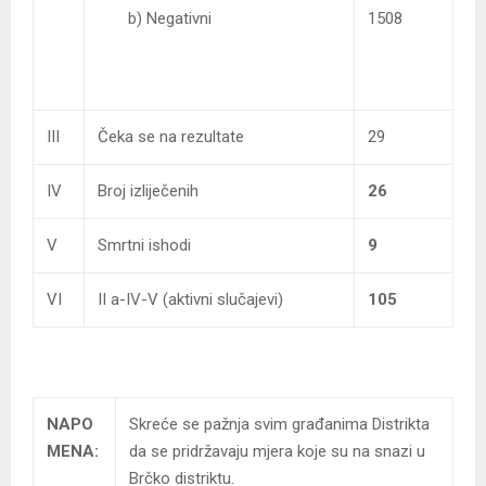
b) Negativni
1508
III
Čeka se na rezultate
29
IV
Broj izliječenih
26
V
Smrtni ishodi
9
VI
II a-IV-V (aktivni slučajevi)
105
NAPO
Skreće se pažnja svim građanima Distrikta
MENA:
da se pridržavaju mjera koje su na snazi u
Brčko distriktu.