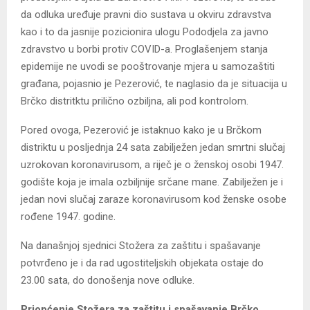
da odluka uređuje pravni dio sustava u okviru zdravstva
kao i to da jasnije pozicionira ulogu Pododjela za javno
zdravstvo u borbi protiv COVID-a. Proglašenjem stanja
epidemije ne uvodi se pooštrovanje mjera u samozaštiti
građana, pojasnio je Pezerović, te naglasio da je situacija u
Brčko distritktu prilično ozbiljna, ali pod kontrolom.
Pored ovoga, Pezerović je istaknuo kako je u Brčkom
distriktu u posljednja 24 sata zabilježen jedan smrtni slučaj
uzrokovan koronavirusom, a riječ je o ženskoj osobi 1947.
godište koja je imala ozbiljnije srčane mane. Zabilježen je i
jedan novi slučaj zaraze koronavirusom kod ženske osobe
rođene 1947. godine.
Na današnjoj sjednici Stožera za zaštitu i spašavanje
potvrđeno je i da rad ugostiteljskih objekata ostaje do
23.00 sata, do donošenja nove odluke.
Priopćenje Stožera za zaštitu i spašavanje Brčko