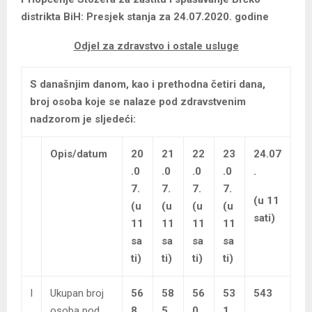
distrikta BiH: Presjek stanja za 24.07.2020. godine
Odjel za zdravstvo i ostale usluge
S današnjim danom, kao i prethodna četiri dana,
broj osoba koje se nalaze pod zdravstvenim
nadzorom je sljedeći:
Opis/datum
20
21
22
23
24.07
.0
.0
.0
.0
.
7.
7.
7.
7.
(u 11
(u
(u
(u
(u
sati)
11
11
11
11
sa
sa
sa
sa
ti)
ti)
ti)
ti)
I
Ukupan broj
56
58
56
53
543
osoba pod
8
5
0
1