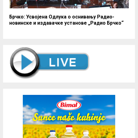
Брчко: Усвојена Одлука о оснивању Радио-
новинске и издавачке установе „Радио Брчко“