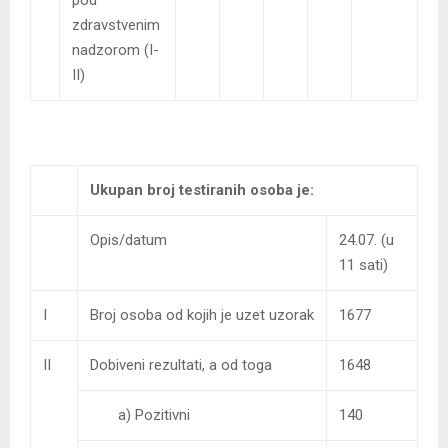
zdravstvenim
nadzorom (I-
II)
Ukupan broj testiranih osoba je:
Opis/datum
24.07. (u
11 sati)
I
Broj osoba od kojih je uzet uzorak
1677
II
Dobiveni rezultati, a od toga
1648
a) Pozitivni
140