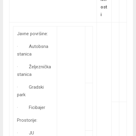
ost
i
Javne površine:
· Autobsna
stanica
· Željeznička
stanica
· Gradski
park
· Ficibajer
Prostorije:
· JU