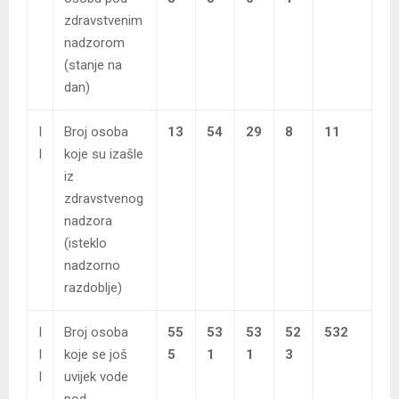
zdravstvenim
nadzorom
(stanje na
dan)
I
Broj osoba
13
54
29
8
11
I
koje su izašle
iz
zdravstvenog
nadzora
(isteklo
nadzorno
razdoblje)
I
Broj osoba
55
53
53
52
532
I
koje se još
5
1
1
3
I
uvijek vode
pod