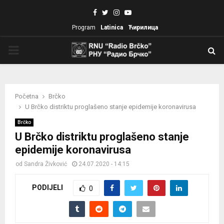
Facebook
Twitter
Instagram
Youtube
Program
Latinica
Ћирилица
PRIMARY
MENU
Početna
Brčko
U Brčko distriktu proglašeno stanje epidemije koronavirusa
Brčko
U Brčko distriktu proglašeno stanje
epidemije koronavirusa
od
Sandra Živković
24.07.2020 - 14:15
PODIJELI
0