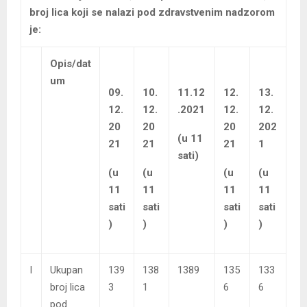
broj lica koji se nalazi pod zdravstvenim nadzorom
je:
Opis/dat
um
09.
10.
11.12
12.
13.
12.
12.
.2021
12.
12.
20
20
20
202
(u 11
21
21
21
1
sati)
(u
(u
(u
(u
11
11
11
11
sati
sati
sati
sati
)
)
)
)
I
Ukupan
139
138
1389
135
133
broj lica
3
1
6
6
pod