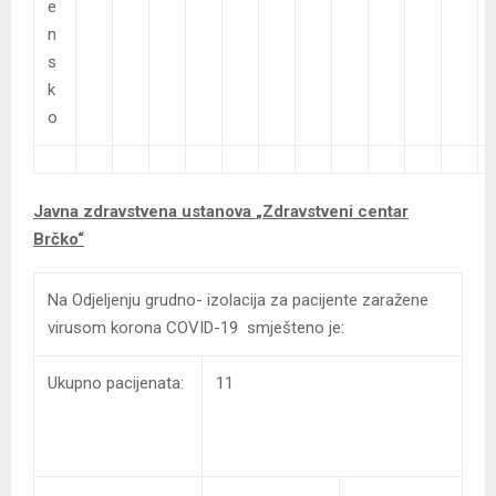
e
n
s
k
o
Javna zdravstvena ustanova
„Zdravstveni centar
Brčko“
Na Odjeljenju grudno- izolacija za pacijente zaražene
virusom korona COVID-19 smješteno je:
Ukupno pacijenata:
11