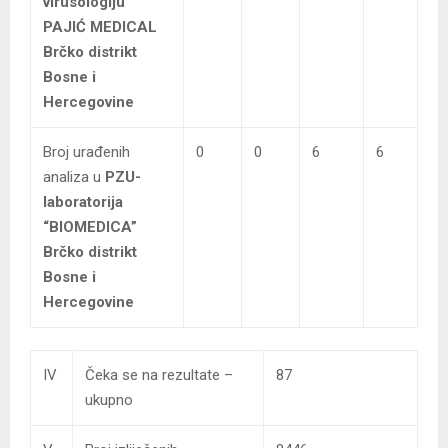
virusologiju”
PAJIĆ MEDICAL
Brčko distrikt
Bosne i
Hercegovine
Broj urađenih
0
0
6
6
analiza u
PZU-
laboratorija
“BIOMEDICA”
Brčko distrikt
Bosne i
Hercegovine
IV
Čeka se na rezultate –
87
ukupno