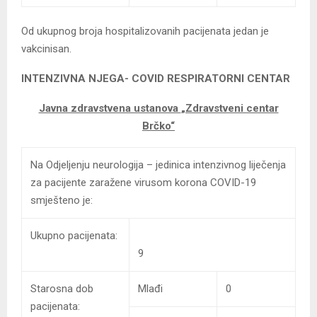
Od ukupnog broja hospitalizovanih pacijenata jedan je
vakcinisan.
INTENZIVNA NJEGA- COVID
RESPIRATORNI CENTAR
Javna zdravstvena ustanova
„Zdravstveni centar
Brčko“
Na Odjeljenju neurologija – jedinica intenzivnog liječenja
za pacijente zaražene virusom korona COVID-19
smješteno je:
Ukupno pacijenata:
9
Starosna dob
Mlađi
0
pacijenata: