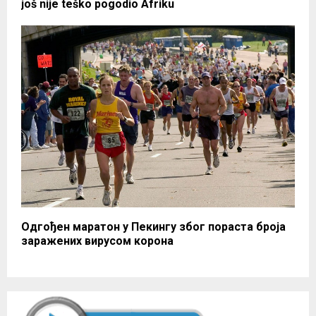
još nije teško pogodio Afriku
Одгођен маратон у Пекингу због пораста броја
заражених вирусом корона