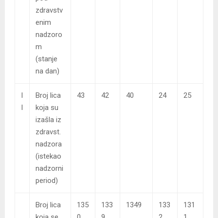
zdravstv
enim
nadzoro
m
(stanje
na dan)
I
Broj lica
43
42
40
24
25
I
koja su
izašla iz
zdravst.
nadzora
(istekao
nadzorni
period)
Broj lica
135
133
1349
133
131
koja se
0
9
2
1