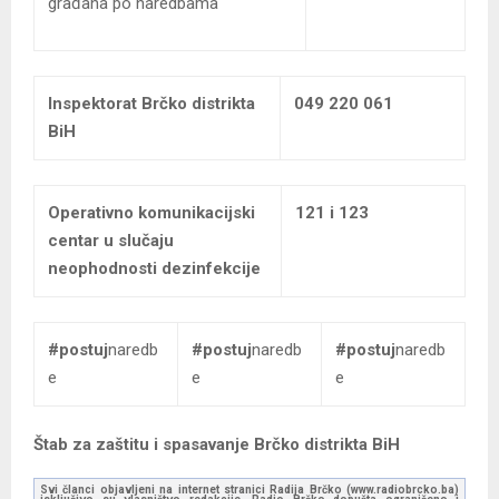
građana po naredbama
Inspektorat Brčko distrikta
049 220 061
BiH
Operativno komunikacijski
121 i 123
centar u slučaju
neophodnosti dezinfekcije
#postuj
naredb
#postuj
naredb
#postuj
naredb
e
e
e
Štab za zaštitu i spasavanje Brčko distrikta BiH
Svi članci objavljeni na internet stranici Radija Brčko (www.radiobrcko.ba)