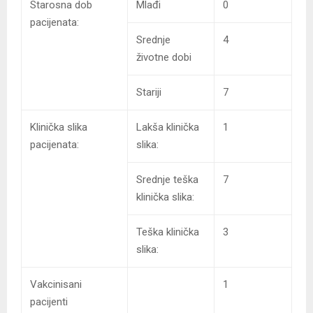
Starosna dob
Mlađi
0
pacijenata:
Srednje
4
životne dobi
Stariji
7
Klinička slika
Lakša klinička
1
pacijenata:
slika:
Srednje teška
7
klinička slika:
Teška klinička
3
slika:
Vakcinisani
1
pacijenti