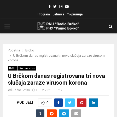
Facebook
Twitter
Instagram
Youtube
Program
Latinica
Ћирилица
PRIMARY
MENU
Početna
Brčko
U Brčkom danas registrovana tri nova slučaja zaraze virusom
korona
Brčko
Koronavirus
U Brčkom danas registrovana tri nova
slučaja zaraze virusom korona
od
Radio Brčko
13.12.2021 - 11:57
PODIJELI
0