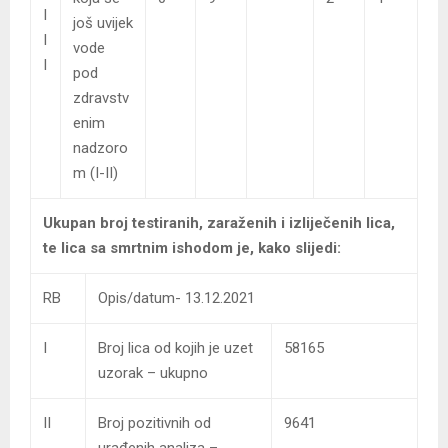
I
još uvijek
I
vode
I
pod
zdravstv
enim
nadzoro
m (I-II)
Ukupan broj testiranih, zaraženih i izliječenih lica,
te lica sa smrtnim ishodom je, kako slijedi:
RB
Opis/datum- 13.12.2021
I
Broj lica od kojih je uzet
58165
uzorak – ukupno
II
Broj pozitivnih od
9641
urađenih analiza –