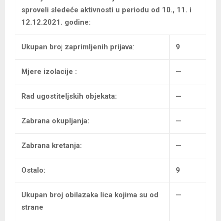
sproveli sledeće aktivnosti u periodu od 10., 11. i
12.12.2021. godine:
Ukupan bro
j
zaprimljenih prijava
:
9
Mjere izolacije :
—
Rad ugostiteljskih objekata
:
—
Zabrana okupljanja:
—
Zabrana kretanja:
—
Ostalo:
9
Ukupan broj
obilazaka lica kojima su od
—
strane