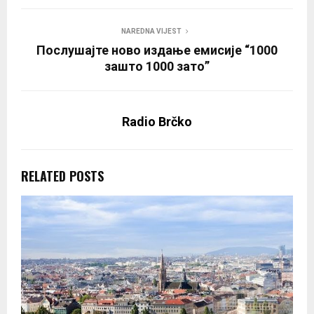
NAREDNA VIJEST
Послушајте ново издање емисије “1000
зашто 1000 зато”
Radio Brčko
RELATED POSTS