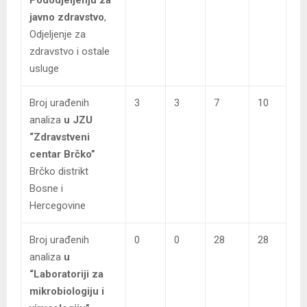
javno zdravstvo
,
Odjeljenje za
zdravstvo i ostale
usluge
Broj urađenih
3
3
7
10
analiza
u JZU
“Zdravstveni
centar Brčko”
Brčko distrikt
Bosne i
Hercegovine
Broj urađenih
0
0
28
28
analiza
u
“Laboratoriji za
mikrobiologiju i