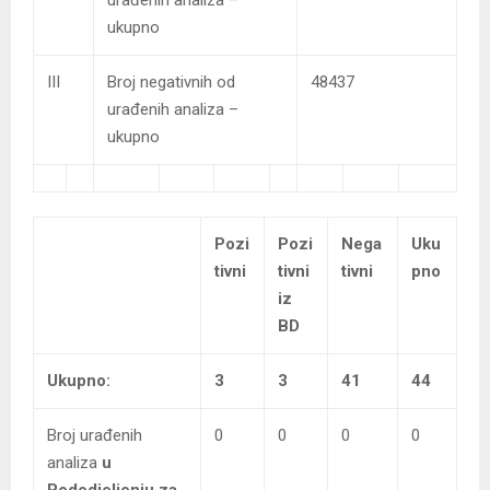
ukupno
III
Broj negativnih od
48437
urađenih analiza –
ukupno
Pozi
Pozi
Nega
Uku
tivni
tivni
tivni
pno
iz
BD
Ukupno:
3
3
41
44
Broj urađenih
0
0
0
0
analiza
u
Pododjeljenju za