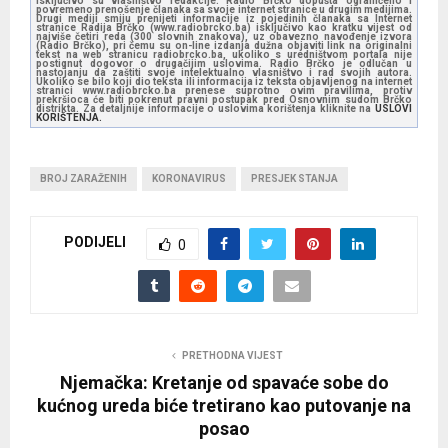
isključivo su vlasništvo redakcije. Radio Brčko dopušta ograničeno i
povremeno prenošenje članaka sa svoje internet stranice u drugim medijima.
Drugi mediji smiju prenijeti informacije iz pojedinih članaka sa Internet
stranice Radija Brčko (www.radiobrcko.ba) isključivo kao kratku vijest od
najviše četiri reda (300 slovnih znakova), uz obavezno navođenje izvora
(Radio Brčko), pri čemu su on-line izdanja dužna objaviti link na originalni
tekst na web stranicu radiobrcko.ba, ukoliko s uredništvom portala nije
postignut dogovor o drugačijim uslovima. Radio Brčko je odlučan u
nastojanju da zaštiti svoje intelektualno vlasništvo i rad svojih autora.
Ukoliko se bilo koji dio teksta ili informacija iz teksta objavljenog na internet
stranici www.radiobrcko.ba prenese suprotno ovim pravilima, protiv
prekršioca će biti pokrenut pravni postupak pred Osnovnim sudom Brčko
distrikta. Za detaljnije informacije o uslovima korištenja kliknite na
USLOVI
KORIŠTENJA.
BROJ ZARAŽENIH
KORONAVIRUS
PRESJEK STANJA
PODIJELI
0
PRETHODNA VIJEST
Njemačka: Kretanje od spavaće sobe do
kućnog ureda biće tretirano kao putovanje na
posao