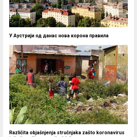
У Аустрији од данас нова корона правила
Različita objašnjenja stručnjaka zašto koronavirus