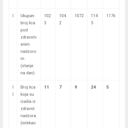
I
Ukupan
102
104
1072
114
1176
broj lica
3
2
5
pod
zdravstv
enim
nadzoro
m
(stanje
na dan)
I
Broj lica
11
7
9
24
5
I
koja su
izašla iz
zdravst.
nadzora
(istekao