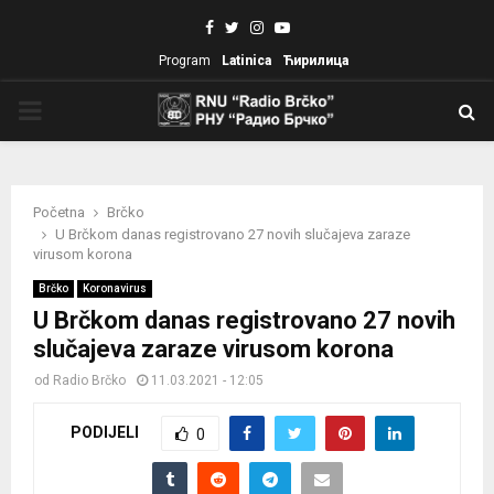
Facebook
Twitter
Instagram
Youtube
Program
Latinica
Ћирилица
PRIMARY
MENU
Početna
Brčko
U Brčkom danas registrovano 27 novih slučajeva zaraze
virusom korona
Brčko
Koronavirus
U Brčkom danas registrovano 27 novih
slučajeva zaraze virusom korona
od
Radio Brčko
11.03.2021 - 12:05
PODIJELI
0