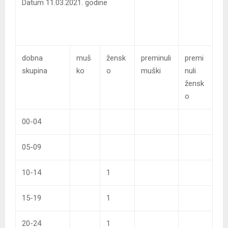
Datum 11.03.2021. godine
dobna
muš
žensk
preminuli
premi
skupina
ko
o
muški
nuli
žensk
o
00-04
05-09
10-14
1
15-19
1
20-24
1