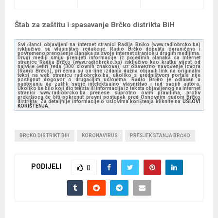
Štab za zaštitu i spasavanje Brčko distrikta BiH
Svi članci objavljeni na internet stranici Radija Brčko (www.radiobrcko.ba)
isključivo su vlasništvo redakcije. Radio Brčko dopušta ograničeno i
povremeno prenošenje članaka sa svoje internet stranice u drugim medijima.
Drugi mediji smiju prenijeti informacije iz pojedinih članaka sa Internet
stranice Radija Brčko (www.radiobrcko.ba) isključivo kao kratku vijest od
najviše četiri reda (300 slovnih znakova), uz obavezno navođenje izvora
(Radio Brčko), pri čemu su on-line izdanja dužna objaviti link na originalni
tekst na web stranicu radiobrcko.ba, ukoliko s uredništvom portala nije
postignut dogovor o drugačijim uslovima. Radio Brčko je odlučan u
nastojanju da zaštiti svoje intelektualno vlasništvo i rad svojih autora.
Ukoliko se bilo koji dio teksta ili informacija iz teksta objavljenog na internet
stranici www.radiobrcko.ba prenese suprotno ovim pravilima, protiv
prekršioca će biti pokrenut pravni postupak pred Osnovnim sudom Brčko
distrikta. Za detaljnije informacije o uslovima korištenja kliknite na
USLOVI
KORIŠTENJA.
BRČKO DISTRIKT BIH
KORONAVIRUS
PRESJEK STANJA BRČKO
PODIJELI
0