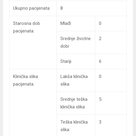
Ukupno pacijenata:
8
Starosna dob
Mlađi
0
pacijenata:
Srednje životne
2
dobi
Stariji
6
Klinička slika
Lakša klinička
0
pacijenata:
slika:
Srednje teška
5
klinička slika:
Teška klinička
3
slika: