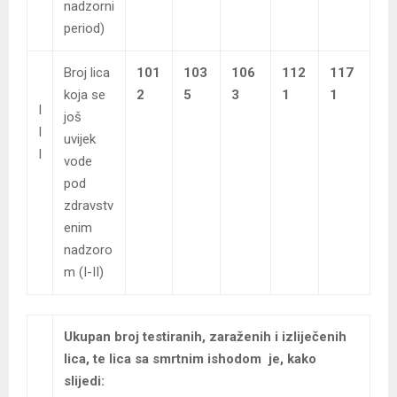
nadzorni
period)
Broj lica
101
103
106
112
117
koja se
2
5
3
1
1
I
još
I
uvijek
I
vode
pod
zdravstv
enim
nadzoro
m (I-II)
Ukupan broj testiranih, zaraženih i izliječenih
lica, te lica sa smrtnim ishodom je, kako
slijedi: