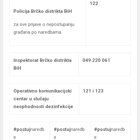
122
Policija Brčko distrikta BiH
za sve prijave o nepostupanju
građana po naredbama
Inspektorat Brčko distrikta
049 220 061
BiH
Operativno komunikacijski
121 i 123
centar u slučaju
neophodnosti dezinfekcije
#postuj
naredb
#postuj
naredb
#postuj
naredb
e
e
e