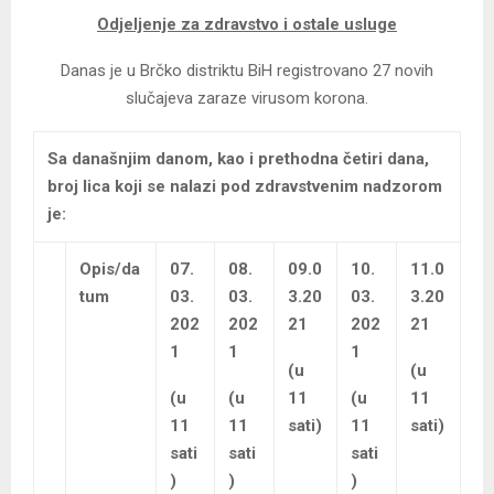
Odjeljenje za zdravstvo i ostale usluge
Danas je u Brčko distriktu BiH registrovano 27 novih
slučajeva zaraze virusom korona.
Sa današnjim danom, kao i prethodna četiri dana,
broj lica koji se nalazi pod zdravstvenim nadzorom
je:
Opis/da
07.
08.
09.0
10.
11.0
tum
03.
03.
3.20
03.
3.20
202
202
21
202
21
1
1
1
(u
(u
(u
(u
11
(u
11
11
11
sati)
11
sati)
sati
sati
sati
)
)
)