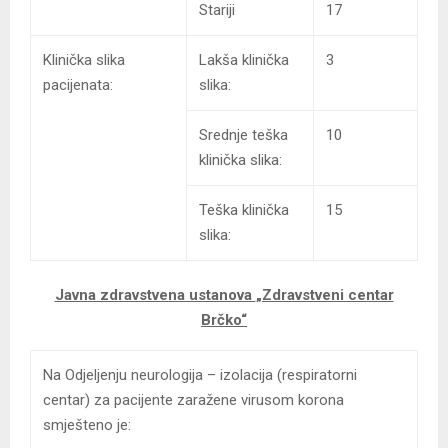
Stariji
17
Klinička slika
Lakša klinička
3
pacijenata:
slika:
Srednje teška
10
klinička slika:
Teška klinička
15
slika:
Javna zdravstvena ustanova
„Zdravstveni centar
Brčko“
Na Odjeljenju neurologija – izolacija (respiratorni
centar) za pacijente zaražene virusom korona
smješteno je: