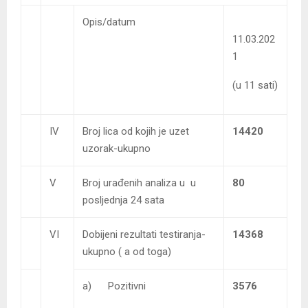
Opis/datum
11.03.202
1
(u 11 sati)
IV
Broj lica od kojih je uzet
14420
uzorak-ukupno
V
Broj urađenih analiza u u
80
posljednja 24 sata
VI
Dobijeni rezultati testiranja-
14368
ukupno ( a od toga)
a) Pozitivni
3576