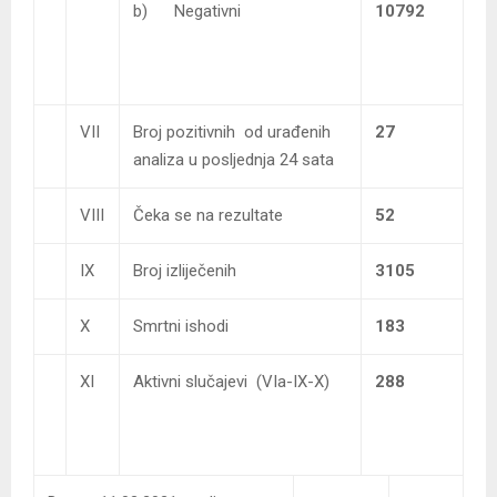
b) Negativni
10792
VII
Broj pozitivnih od urađenih
27
analiza u posljednja 24 sata
VIII
Čeka se na rezultate
52
IX
Broj izliječenih
3105
X
Smrtni ishodi
183
XI
Aktivni slučajevi (VIa-IX-X)
288