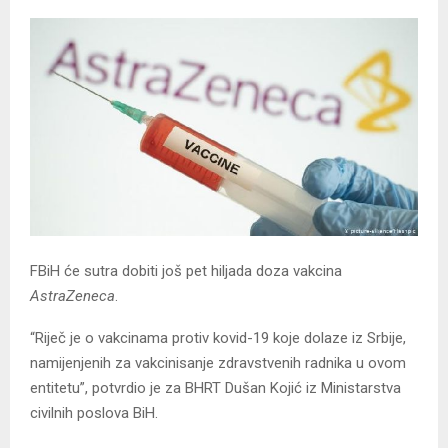
FBiH će sutra dobiti još pet hiljada doza vakcina
AstraZeneca
.
“Riječ je o vakcinama protiv kovid-19 koje dolaze iz Srbije,
namijenjenih za vakcinisanje zdravstvenih radnika u ovom
entitetu”, potvrdio je za BHRT Dušan Kojić iz Ministarstva
civilnih poslova BiH.