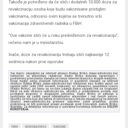
Takođe je potvrđeno da će stići i dodatnih 10.000 doza za
revakcinaciju osoba koje budu vakcinisane pristiglim
vakcinama, odnosno ovim kojima se trenutno vrši
vakcinacija zdravstvenih radnika u FBiH.
“Ove vakcine stići će u roku predviđenom za revakcinaciju”,
rečeno nam je u ministarstvu.
Inače, doze za revakcinaciju trebaju stići najkasnije 12
sedmica nakon prve isporuke.
Svi članci objavljeni na internet stranici Radija Brčko (www.radiobrcko.ba)
isključivo su vlasništvo redakcije. Radio Brčko dopušta ograničeno i
povremeno prenošenje članaka sa svoje internet stranice u drugim medijima.
Drugi mediji smiju prenijeti informacije iz pojedinih članaka sa Internet
stranice Radija Brčko (www.radiobrcko.ba) isključivo kao kratku vijest od
najviše četiri reda (300 slovnih znakova), uz obavezno navođenje izvora
(Radio Brčko), pri čemu su on-line izdanja dužna objaviti link na originalni
tekst na web stranicu radiobrcko.ba, ukoliko s uredništvom portala nije
postignut dogovor o drugačijim uslovima. Radio Brčko je odlučan u
nastojanju da zaštiti svoje intelektualno vlasništvo i rad svojih autora.
Ukoliko se bilo koji dio teksta ili informacija iz teksta objavljenog na internet
stranici www.radiobrcko.ba prenese suprotno ovim pravilima, protiv
prekršioca će biti pokrenut pravni postupak pred Osnovnim sudom Brčko
distrikta. Za detaljnije informacije o uslovima korištenja kliknite na
USLOVI
KORIŠTENJA.
FBIH
KORONAVIRUS
VAKCINE