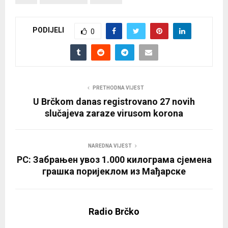
PODIJELI
0
PRETHODNA VIJEST
U Brčkom danas registrovano 27 novih
slučajeva zaraze virusom korona
NAREDNA VIJEST
РС: Забрањен увоз 1.000 килограма сјемена
грашка поријеклом из Мађарске
Radio Brčko