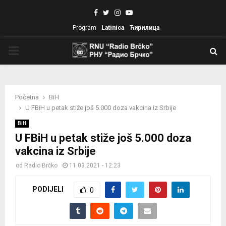
Facebook
Twitter
Instagram
Youtube
Program
Latinica
Ћирилица
PRIMARY
MENU
Početna
BiH
U FBiH u petak stiže još 5.000 doza vakcina iz Srbije
BiH
U FBiH u petak stiže još 5.000 doza
vakcina iz Srbije
od
Radio Brčko
11.03.2021 - 12:23
PODIJELI
0