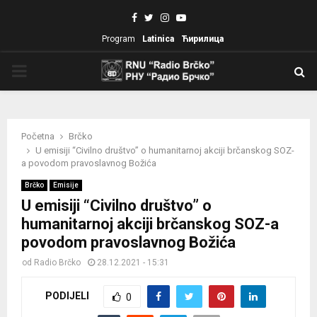
Facebook
Twitter
Instagram
Youtube
Program
Latinica
Ћирилица
PRIMARY
MENU
Početna
Brčko
U emisiji “Civilno društvo” o humanitarnoj akciji brčanskog SOZ-
a povodom pravoslavnog Božića
Brčko
Emisije
U emisiji “Civilno društvo” o
humanitarnoj akciji brčanskog SOZ-a
povodom pravoslavnog Božića
od
Radio Brčko
28.12.2021 - 15:31
PODIJELI
0