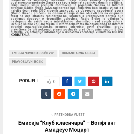
povremeno prenošenje članaka sa svoje internet stranice u drugim medijima.
P
Drugi mediji smiju prenijeti informacije iz pojedinih članaka sa Internet
stranice Radija Brčko (www.radiobrcko.ba) isključivo kao kratku vijest od
najviše četiri reda (300 slovnih znakova), uz obavezno navođenje izvora
l
(Radio Brčko), pri čemu su on-line izdanja dužna objaviti link na originalni
tekst na web stranicu radiobrcko.ba, ukoliko s uredništvom portala nije
postignut dogovor o drugačijim uslovima. Radio Brčko je odlučan u
a
nastojanju da zaštiti svoje intelektualno vlasništvo i rad svojih autora.
Ukoliko se bilo koji dio teksta ili informacija iz teksta objavljenog na internet
y
stranici www.radiobrcko.ba prenese suprotno ovim pravilima, protiv
prekršioca će biti pokrenut pravni postupak pred Osnovnim sudom Brčko
distrikta. Za detaljnije informacije o uslovima korištenja kliknite na
USLOVI
e
KORIŠTENJA.
r
EMISIJA "CIVILNO DRUŠTVO"
HUMANITARNA AKCIJA
PRAVOSLAVNI BOŽIĆ
PODIJELI
0
PRETHODNA VIJEST
Емисија “Клуб класичара” – Волфганг
Амадеус Моцарт