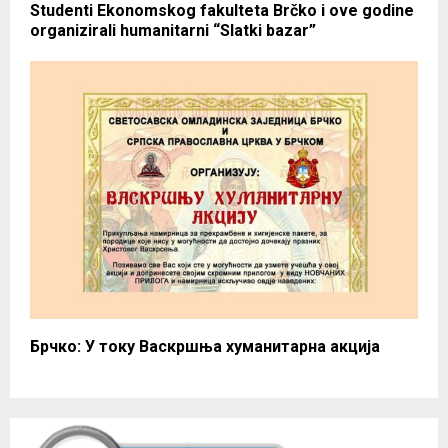
Studenti Ekonomskog fakulteta Brčko i ove godine
organizirali humanitarni “Slatki bazar”
Брчко: У току Васкршња хуманитарна акција