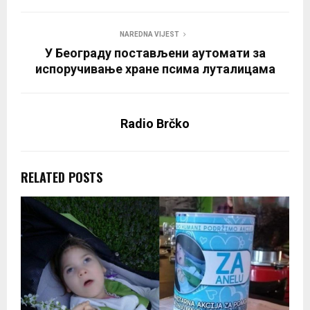
NAREDNA VIJEST
У Београду постављени аутомати за
испоручивање хране псима луталицама
Radio Brčko
RELATED POSTS