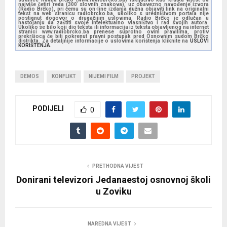
najviše četiri reda (300 slovnih znakova), uz obavezno navođenje izvora
(Radio Brčko), pri čemu su on-line izdanja dužna objaviti link na originalni
tekst na web stranicu radiobrcko.ba, ukoliko s uredništvom portala nije
postignut dogovor o drugačijim uslovima. Radio Brčko je odlučan u
nastojanju da zaštiti svoje intelektualno vlasništvo i rad svojih autora.
Ukoliko se bilo koji dio teksta ili informacija iz teksta objavljenog na internet
stranici www.radiobrcko.ba prenese suprotno ovim pravilima, protiv
prekršioca će biti pokrenut pravni postupak pred Osnovnim sudom Brčko
distrikta. Za detaljnije informacije o uslovima korištenja kliknite na
USLOVI
KORIŠTENJA.
DEMOS
KONFLIKT
NIJEMI FILM
PROJEKT
PODIJELI
0
PRETHODNA VIJEST
Donirani televizori Jedanaestoj osnovnoj školi
u Zoviku
NAREDNA VIJEST