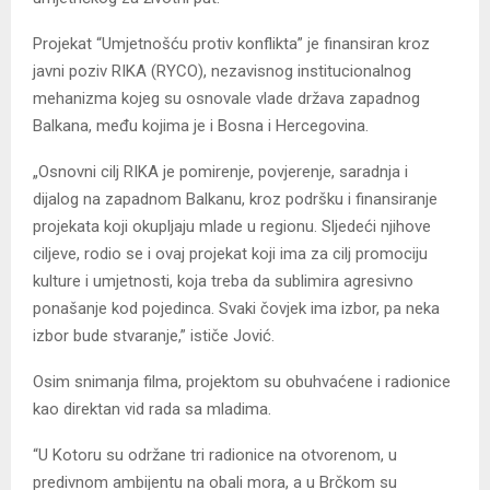
Projekat “Umjetnošću protiv konflikta” je finansiran kroz
javni poziv RIKA (RYCO), nezavisnog institucionalnog
mehanizma kojeg su osnovale vlade država zapadnog
Balkana, među kojima je i Bosna i Hercegovina.
„Osnovni cilj RIKA je pomirenje, povjerenje, saradnja i
dijalog na zapadnom Balkanu, kroz podršku i finansiranje
projekata koji okupljaju mlade u regionu. Sljedeći njihove
ciljeve, rodio se i ovaj projekat koji ima za cilj promociju
kulture i umjetnosti, koja treba da sublimira agresivno
ponašanje kod pojedinca. Svaki čovjek ima izbor, pa neka
izbor bude stvaranje,” ističe Jović.
Osim snimanja filma, projektom su obuhvaćene i radionice
kao direktan vid rada sa mladima.
“U Kotoru su održane tri radionice na otvorenom, u
predivnom ambijentu na obali mora, a u Brčkom su