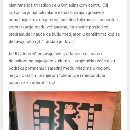
planirane još tri radionice u Omladinskom centru. Cilj
radionica je naučiti mlade da sublimiraju agresivno
ponašanje kroz umjetnost, šire duh tolerancije i nenasilne
komunikacije među vršnjacima, da shvate posljedice
predrasuda i nauče da budu medijatori u konfliktima koji se
dešavaju oko njih,” dodao je Jović.
Iz UG „Demos“ pozivaju sve građane da ne samo
dolaskom na najavljeno kulturno – umjetničko veče daju
podršku pomirenju i saradnji među mladima u regionu,
nego i vlastitim primjerom tolerancije i međusobne
saradnje za dobrobit svih.