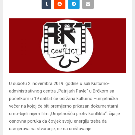
U subotu 2. novembra 2019. godine u sali Kulturno-
administrativnog centra „Patrijarh Pavle“ u Brčkom sa
početkom u 19 satibit će održana kulturno –umjetnička
večer na kojoj će biti premijerno prikazan dokumentarni
crno-bijeli nijem film „Umjetnošću protiv konflikta“, čija je
osnovna poruka da čovjek svoju energiju treba da
usmjerava na stvaranje, ne na uništavanje.