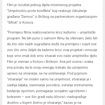
Film je rezultat jednog dijela istoimenog projekta
“Umjetnošću protiv konflikta” koji realizuje Udruženje
građana “Demos” iz Brčkog sa partnerskom organizacijom
“SiRok” iz Kotora.
“Premijeru filma realizovaćemo kroz kulturno – umjetnički
program. Ne bih puno o samom filmu da otkrivam, želio bih
da što više naših sugrađana dođe na premijeru i osjeti sve
ono što smo željeli da kažemo kroz ovaj projekat i emocije
koje smo imali dok smo stvarali ovo naše umjetničko djelo.
Film je sniman u Kotoru i Brčkom. Ima pet scena i svaka
ima poruku da bi svoju energiju trebalo da usmjerimo
upravo na stvaranje, ne na uništavanje. Pod pojmom
“stvaranje” ne mislim samo na umjetnost, stvaranje je i
sadnja biljaka, zasnivanje porodice, sviranje instrumenta,
bavljenje sportom, pomaganje socijalno ugroženim i
bolesnim – sve što gradi našu ličnost i nadograđuje
društvo u kojem živimo je stvaranje,“ kazao je na