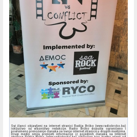
Svi članci objavljeni na internet stranici Radija Brčko (www.radiobrcko.ba)
isključivo su vlasništvo redakcije. Radio Brčko dopušta ograničeno i
povremeno prenošenje članaka sa svoje internet stranice u drugim medijima.
Drugi mediji smiju prenijeti informacije iz pojedinih članaka sa Internet
stranice Radija Brčko (www.radiobrcko.ba) isključivo kao kratku vijest od