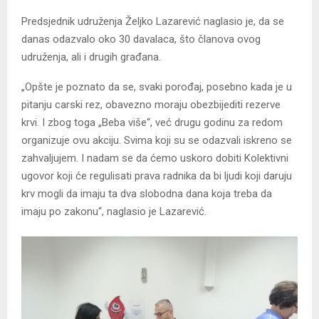
Predsjednik udruženja Željko Lazarević naglasio je, da se
danas odazvalo oko 30 davalaca, što članova ovog
udruženja, ali i drugih građana.
„Opšte je poznato da se, svaki porođaj, posebno kada je u
pitanju carski rez, obavezno moraju obezbijediti rezerve
krvi. I zbog toga „Beba više“, već drugu godinu za redom
organizuje ovu akciju. Svima koji su se odazvali iskreno se
zahvaljujem. I nadam se da ćemo uskoro dobiti Kolektivni
ugovor koji će regulisati prava radnika da bi ljudi koji daruju
krv mogli da imaju ta dva slobodna dana koja treba da
imaju po zakonu“, naglasio je Lazarević.