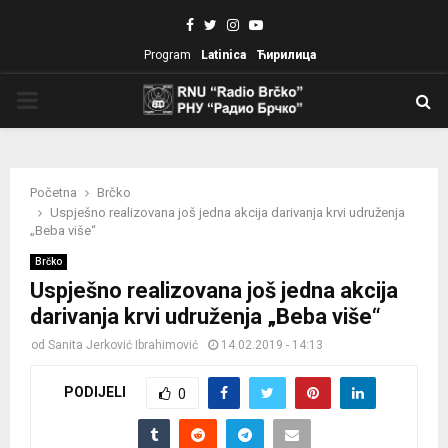
Facebook
Twitter
Instagram
Youtube
Program
Latinica
Ћирилица
PRIMARY
MENU
Početna
Brčko
Uspješno realizovana još jedna akcija darivanja krvi udruženja
„Beba više“
Brčko
Uspješno realizovana još jedna akcija
darivanja krvi udruženja „Beba više“
od
Sanita Jerković Ibrahimović
14.02.2019 - 14:13
PODIJELI
0