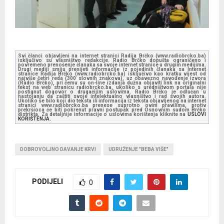
Svi članci objavljeni na internet stranici Radija Brčko (www.radiobrcko.ba)
isključivo su vlasništvo redakcije. Radio Brčko dopušta ograničeno i
povremeno prenošenje članaka sa svoje internet stranice u drugim medijima.
Drugi mediji smiju prenijeti informacije iz pojedinih članaka sa Internet
stranice Radija Brčko (www.radiobrcko.ba) isključivo kao kratku vijest od
najviše četiri reda (300 slovnih znakova), uz obavezno navođenje izvora
(Radio Brčko), pri čemu su on-line izdanja dužna objaviti link na originalni
tekst na web stranicu radiobrcko.ba, ukoliko s uredništvom portala nije
postignut dogovor o drugačijim uslovima. Radio Brčko je odlučan u
nastojanju da zaštiti svoje intelektualno vlasništvo i rad svojih autora.
Ukoliko se bilo koji dio teksta ili informacija iz teksta objavljenog na internet
stranici www.radiobrcko.ba prenese suprotno ovim pravilima, protiv
prekršioca će biti pokrenut pravni postupak pred Osnovnim sudom Brčko
distrikta. Za detaljnije informacije o uslovima korištenja kliknite na
USLOVI
KORIŠTENJA.
DOBROVOLJNO DAVANJE KRVI
UDRUŽENJE "BEBA VIŠE"
PODIJELI
0