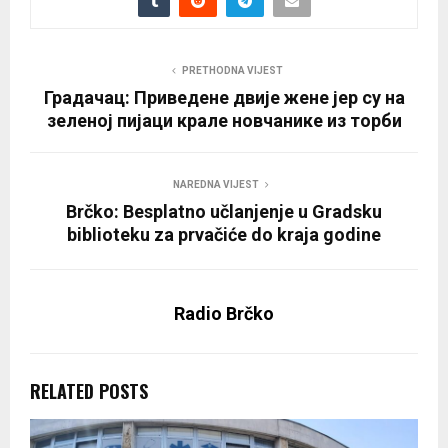
PRETHODNA VIJEST
Градачац: Приведене двије жене јер су на
зеленој пијаци крале новчанике из торби
NAREDNA VIJEST
Brčko: Besplatno učlanjenje u Gradsku
biblioteku za prvačiće do kraja godine
Radio Brčko
RELATED POSTS