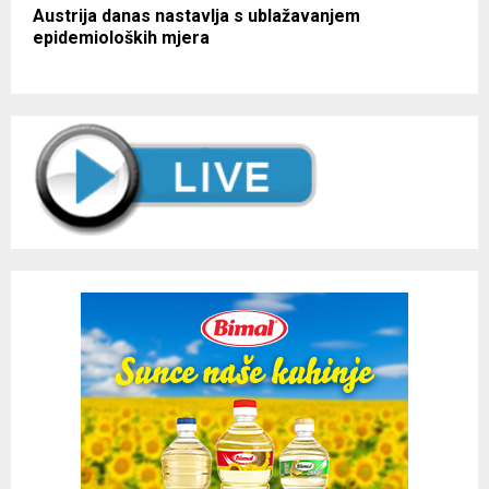
Austrija danas nastavlja s ublažavanjem
epidemioloških mjera