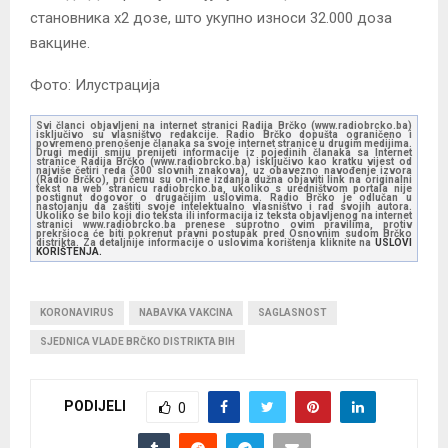
становника x2 дозе, што укупно износи 32.000 доза
вакцине.
Фото: Илустрација
Svi članci objavljeni na internet stranici Radija Brčko (www.radiobrcko.ba)
isključivo su vlasništvo redakcije. Radio Brčko dopušta ograničeno i
povremeno prenošenje članaka sa svoje internet stranice u drugim medijima.
Drugi mediji smiju prenijeti informacije iz pojedinih članaka sa Internet
stranice Radija Brčko (www.radiobrcko.ba) isključivo kao kratku vijest od
najviše četiri reda (300 slovnih znakova), uz obavezno navođenje izvora
(Radio Brčko), pri čemu su on-line izdanja dužna objaviti link na originalni
tekst na web stranicu radiobrcko.ba, ukoliko s uredništvom portala nije
postignut dogovor o drugačijim uslovima. Radio Brčko je odlučan u
nastojanju da zaštiti svoje intelektualno vlasništvo i rad svojih autora.
Ukoliko se bilo koji dio teksta ili informacija iz teksta objavljenog na internet
stranici www.radiobrcko.ba prenese suprotno ovim pravilima, protiv
prekršioca će biti pokrenut pravni postupak pred Osnovnim sudom Brčko
distrikta. Za detaljnije informacije o uslovima korištenja kliknite na
USLOVI
KORIŠTENJA.
KORONAVIRUS
NABAVKA VAKCINA
SAGLASNOST
SJEDNICA VLADE BRČKO DISTRIKTA BIH
PODIJELI
0