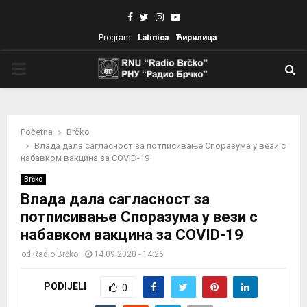
Facebook
Twitter
Instagram
Youtube
Program
Latinica
Ћирилица
PRIMARY
MENU
Početna
Brčko
Влада дала сагласност за потписивање Споразума у вези с
набавком вакцина за COVID-19
Brčko
Влада дала сагласност за
потписивање Споразума у вези с
набавком вакцина за COVID-19
od
Radio Brčko
14.09.2020 - 14:26
PODIJELI
0