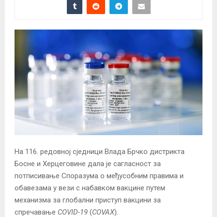
На 116. редовној сједници Влада Брчко дистрикта
Босне и Херцеговине дала је сагласност за
потписивање Споразума о међусобним правима и
обавезама у вези с набавком вакцине путем
механизма за глобални приступ вакцини за
спречавање
COVID-19
(
COVAX
)
.