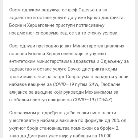
Овом одлуком задужује се шеф Одјељења за
здравство и остале услуге да у име Брчко дистрикта
Босне и Херцеговине приступи потписивању
предметног споразума кад се за то стекну услови.
Овој одлуци претходио је акт Министарства цивилних
послова Босне и Херцеговине које је упутило
ентитетским министарствима здравства и Одјељењу за
здравство и остале услуге Брчко дистрикта којим
тражи мишљење на нацрт Споразума о сарадњи у вези
набавке вакцине за
COVID–19
путем
GAVI
, Глобалне
алијансе за вакцине који руководи Механизмом за
глобални приступ вакцини за
COVID–19
(
COVAX
)
.
Споразумом је одређено да ће сваки ниво власти
учествовати у набавци вакцина по формули од 20% од
укупног броја становништва помножен са бројем 2,
тако да Дистрикт учествује у набавци за 16.000