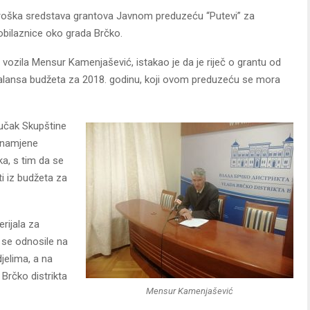
utroška sredstava grantova Javnom preduzeću “Putevi” za
obilaznice oko grada Brčko.
 vozila Mensur Kamenjašević, istakao je da je riječ o grantu od
ebalansa budžeta za 2018. godinu, koji ovom preduzeću se mora
jučak Skupštine
e namjene
a, s tim da se
ti iz budžeta za
rijala za
u se odnosile na
jelima, a na
 Brčko distrikta
Mensur Kamenjašević