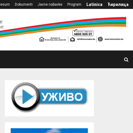
Latinica
Ћирилица
resum
Dokumenti
Javne nabavke
Program