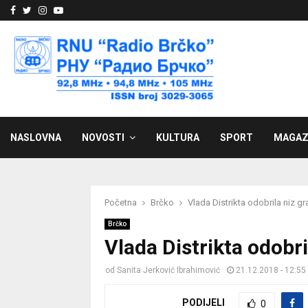
Facebook
Twitter
Instagram
Youtube
NASLOVNA
NOVOSTI
KULTURA
SPORT
MAGAZ
Početna
Brčko
Vlada Distrikta odobrila niz g
Brčko
Vlada Distrikta odobri
od
Sanita Jerković Ibrahimović
21.12.2018 - 12:55
PODIJELI
0