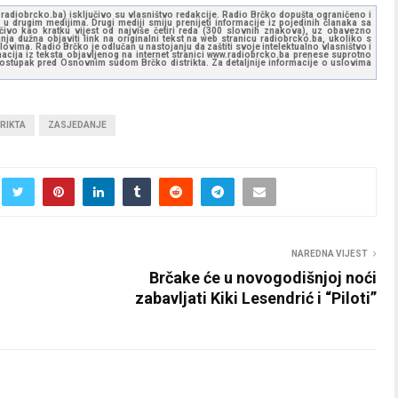
ww.radiobrcko.ba) isključivo su vlasništvo redakcije. Radio Brčko dopušta ograničeno i
u drugim medijima. Drugi mediji smiju prenijeti informacije iz pojedinih članaka sa
učivo kao kratku vijest od najviše četiri reda (300 slovnih znakova), uz obavezno
ja dužna objaviti link na originalni tekst na web stranicu radiobrcko.ba, ukoliko s
ovima. Radio Brčko je odlučan u nastojanju da zaštiti svoje intelektualno vlasništvo i
ormacija iz teksta objavljenog na internet stranici www.radiobrcko.ba prenese suprotno
 postupak pred Osnovnim sudom Brčko distrikta. Za detaljnije informacije o uslovima
RIKTA
ZASJEDANJE
NAREDNA VIJEST
Brčake će u novogodišnjoj noći
zabavljati Kiki Lesendrić i “Piloti”