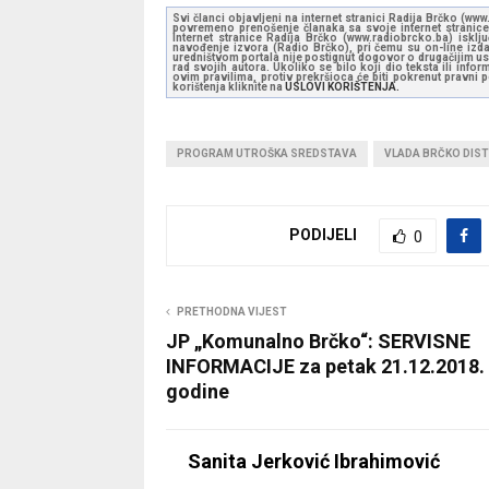
Svi članci objavljeni na internet stranici Radija Brčko (w
povremeno prenošenje članaka sa svoje internet stranice 
Internet stranice Radija Brčko (www.radiobrcko.ba) isklj
navođenje izvora (Radio Brčko), pri čemu su on-line izdan
uredništvom portala nije postignut dogovor o drugačijim usl
rad svojih autora. Ukoliko se bilo koji dio teksta ili inf
ovim pravilima, protiv prekršioca će biti pokrenut pravni
korištenja kliknite na
USLOVI KORIŠTENJA.
PROGRAM UTROŠKA SREDSTAVA
VLADA BRČKO DIST
PODIJELI
0
PRETHODNA VIJEST
JP „Komunalno Brčko“: SERVISNE
INFORMACIJE za petak 21.12.2018.
godine
Sanita Jerković Ibrahimović