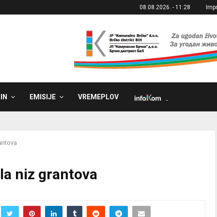
08.08.2026. - 11:28
Imp
IN
EMISIJE
VREMEPLOV
˼
rantova
la niz grantova