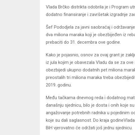
Vlada Brčko distrikta odobrila je i Program 
dodatno finansiranje i završetak izgradnje za
Šef Pododjela za javni saobraćaj i održavanje
dva miliona maraka koji je obezbijeđen iz r
prebaciti do 31. decembra ove godine.
Kako je pojasnio, osnov za ovaj grant je zakl
iz jula kojim je obavezala Vladu da se za ov
obezbijedi ukupno dodatnih pet miliona marak
preostalih tri miliona maraka treba obezbijedi
2019. godinu.
Među tačkama dnevnog reda i dodatnog mate
današnju sjednicu, bilo je dosta i onih koje s
angažovanje potrebnih radnika u pojedinim od
koje su dali saglasnost. Do kraja godineVlada
BiH vjerovatno će održati još jednu sjednicu.