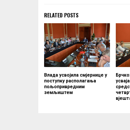
RELATED POSTS
Влада усвојила смјернице у
Брчко
поступку располагања
усвај
пољопривредним
средс
земљиштем
четвр
вјешт