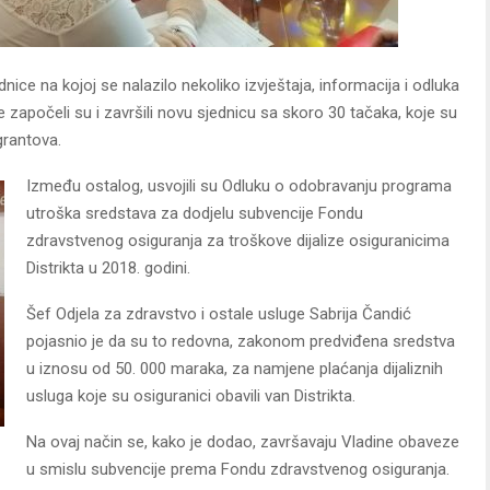
ice na kojoj se nalazilo nekoliko izvještaja, informacija i odluka
 započeli su i završili novu sjednicu sa skoro 30 tačaka, koje su
grantova.
Između ostalog, usvojili su Odluku o odobravanju programa
utroška sredstava za dodjelu subvencije Fondu
zdravstvenog osiguranja za troškove dijalize osiguranicima
Distrikta u 2018. godini.
Šef Odjela za zdravstvo i ostale usluge Sabrija Čandić
pojasnio je da su to redovna, zakonom predviđena sredstva
u iznosu od 50. 000 maraka, za namjene plaćanja dijaliznih
usluga koje su osiguranici obavili van Distrikta.
Na ovaj način se, kako je dodao, završavaju Vladine obaveze
u smislu subvencije prema Fondu zdravstvenog osiguranja.