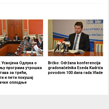
: Усвојена Одлука о
Brčko: Održana konferencija
ању програма утрошка
gradonačelnika Eseda Kadrića
тава за трећи,
povodom 100 dana rada Vlade
ти и пети покушај
ачке оплодње