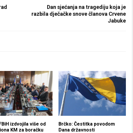
rad
Dan sjećanja na tragediju koja je
razbila dječačke snove članova Crvene
Jabuke
FBiH izdvojila više od
Brčko: Čestitka povodom
liona KM za boračku
Dana državnosti