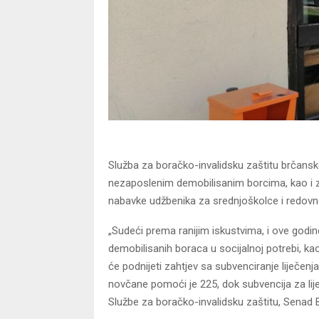
Služba za boračko-invalidsku zaštitu brčansk
nezaposlenim demobilisanim borcima, kao i za
nabavke udžbenika za srednjoškolce i redovn
„Sudeći prema ranijim iskustvima, i ove godin
demobilisanih boraca u socijalnoj potrebi, kao
će podnijeti zahtjev sa subvenciranje liječenj
novčane pomoći je 225, dok subvencija za lij
Službe za boračko-invalidsku zaštitu, Senad 