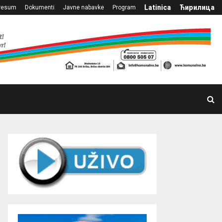
Latinica
Ћирилица
resum
Dokumenti
Javne nabavke
Program