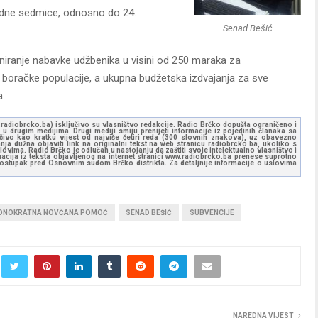
redne sedmice, odnosno do 24.
Senad Bešić
oniranje nabavke udžbenika u visini od 250 maraka za
 boračke populacije, a ukupna budžetska izdvajanja za sve
.
ww.radiobrcko.ba) isključivo su vlasništvo redakcije. Radio Brčko dopušta ograničeno i
u drugim medijima. Drugi mediji smiju prenijeti informacije iz pojedinih članaka sa
učivo kao kratku vijest od najviše četiri reda (300 slovnih znakova), uz obavezno
ja dužna objaviti link na originalni tekst na web stranicu radiobrcko.ba, ukoliko s
ovima. Radio Brčko je odlučan u nastojanju da zaštiti svoje intelektualno vlasništvo i
ormacija iz teksta objavljenog na internet stranici www.radiobrcko.ba prenese suprotno
 postupak pred Osnovnim sudom Brčko distrikta. Za detaljnije informacije o uslovima
DNOKRATNA NOVČANA POMOĆ
SENAD BEŠIĆ
SUBVENCIJE
NAREDNA VIJEST