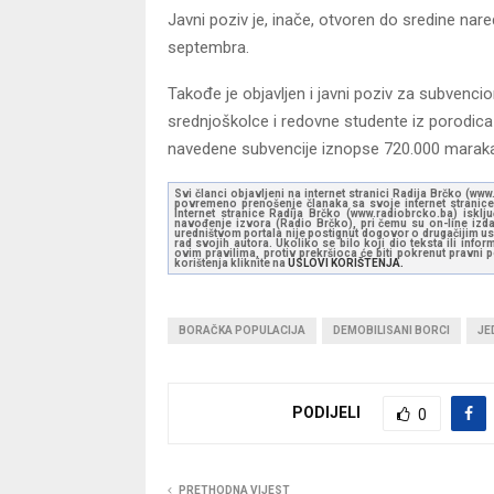
Javni poziv je, inače, otvoren do sredine na
septembra.
Takođe je objavljen i javni poziv za subvenci
srednjoškolce i redovne studente iz porodica
navedene subvencije iznopse 720.000 maraka
Svi članci objavljeni na internet stranici Radija Brčko (w
povremeno prenošenje članaka sa svoje internet stranice 
Internet stranice Radija Brčko (www.radiobrcko.ba) isklj
navođenje izvora (Radio Brčko), pri čemu su on-line izdan
uredništvom portala nije postignut dogovor o drugačijim usl
rad svojih autora. Ukoliko se bilo koji dio teksta ili inf
ovim pravilima, protiv prekršioca će biti pokrenut pravni
korištenja kliknite na
USLOVI KORIŠTENJA.
BORAČKA POPULACIJA
DEMOBILISANI BORCI
JE
PODIJELI
0
PRETHODNA VIJEST