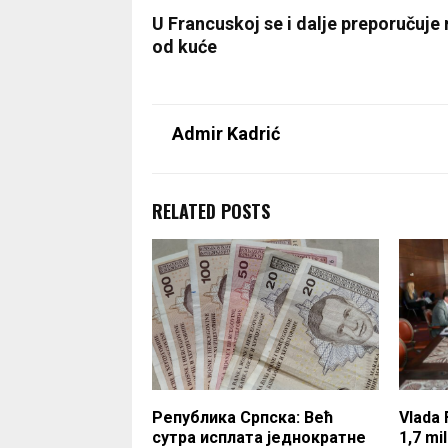
U Francuskoj se i dalje preporučuje 
od kuće
Admir Kadrić
RELATED POSTS
Република Српска: Већ
Vlada 
сутра исплата једнократне
1,7 mi