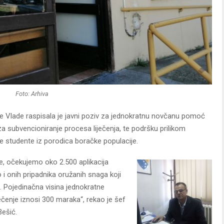
Foto: Arhiva
e Vlade raspisala je javni poziv za jednokratnu novčanu pomoć
 subvencioniranje procesa liječenja, te podršku prilikom
e studente iz porodica boračke populacije.
e, očekujemo oko 2.500 aplikacija
 i onih pripadnika oružanih snaga koji
a. Pojedinačna visina jednokratne
ečenje iznosi 300 maraka“, rekao je šef
Bešić.