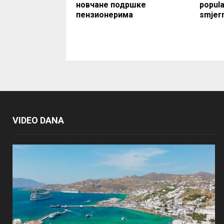
новчане подршке
popula
пензионерима
smjern
VIDEO DANA