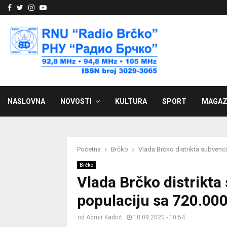
Facebook
Twitter
Instagram
Youtube
NASLOVNA
NOVOSTI
KULTURA
SPORT
MAGAZ
Početna
Brčko
Vlada Brčko distrikta subvenc
Brčko
Vlada Brčko distrikta
populaciju sa 720.00
od
Admir Kadrić
18.09.2020 - 10:54