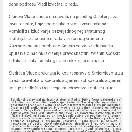
dana podnesu Vladi izvještaj o radu.
Članovi Vlade danas su usvojili, na prijedlog Odjeljenja za
javni registar, Prijedlog odluke o vrsti i visini naknade
Komisiji za izlučivanje bezvrijednog registraturnog
materijala za učešće u radu van radnog vremena.
Razmatrane su i odobrene Smjernice za izradu nacrta
uputstva o načinu izvršenja pravosnažnih izvršnih sudskih
odluka i odluka sudskog i vansudskog poravnanja.
Sjednica Vlade prekinuta je kod rasprave o Smjernicama za
izradu pravilnika o specijalizacijama i subspecijalizacijama,
koje je predložilo Odjeljenje za zdravstvo i ostale usluge.
Svi članci objavljeni na internet stranici Radija Brčko (www.radiobrcko.ba)
isključivo su vlasništvo redakcije. Radio Brčko dopušta ograničeno i
povremeno prenošenje članaka sa svoje internet stranice u drugim medijima.
Drugi mediji smiju prenijeti informacije iz pojedinih članaka sa Internet
stranice Radija Brčko (www.radiobrcko.ba) isključivo kao kratku vijest od
najviše četiri reda (300 slovnih znakova), uz obavezno navođenje izvora
(Radio Brčko), pri čemu su on-line izdanja dužna objaviti link na originalni
tekst na web stranicu radiobrcko.ba, ukoliko s uredništvom portala nije
postignut dogovor o drugačijim uslovima. Radio Brčko je odlučan u
nastojanju da zaštiti svoje intelektualno vlasništvo i rad svojih autora.
Ukoliko se bilo koji dio teksta ili informacija iz teksta objavljenog na internet
stranici www.radiobrcko.ba prenese suprotno ovim pravilima, protiv
prekršioca će biti pokrenut pravni postupak pred Osnovnim sudom Brčko