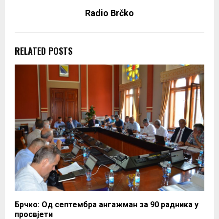
Radio Brčko
RELATED POSTS
Брчко: Од септембра ангажман за 90 радника у
просвјети