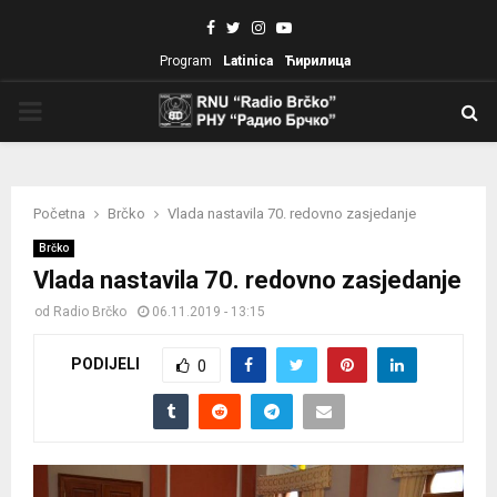
Facebook
Twitter
Instagram
Youtube
Program
Latinica
Ћирилица
PRIMARY
MENU
Početna
Brčko
Vlada nastavila 70. redovno zasjedanje
Brčko
Vlada nastavila 70. redovno zasjedanje
od
Radio Brčko
06.11.2019 - 13:15
PODIJELI
0