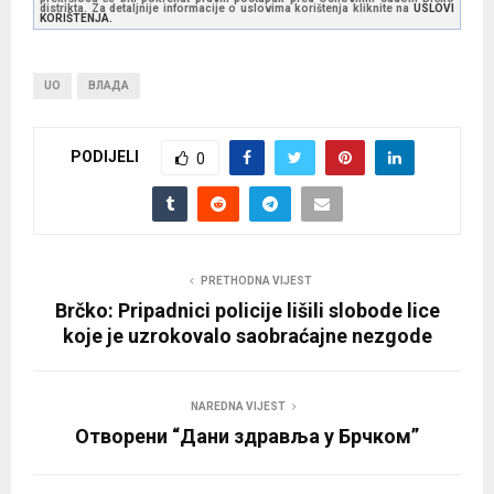
distrikta. Za detaljnije informacije o uslovima korištenja kliknite na
USLOVI
KORIŠTENJA.
UO
ВЛАДА
PODIJELI
0
PRETHODNA VIJEST
Brčko: Pripadnici policije lišili slobode lice
koje je uzrokovalo saobraćajne nezgode
NAREDNA VIJEST
Отворени “Дани здравља у Брчком”