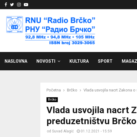
Facebook
Twitter
Instagram
Youtube
NASLOVNA
NOVOSTI
KULTURA
SPORT
MAGAZ
Početna
Brčko
Vlada usvojila nacrt Zakona o 
Brčko
Vlada usvojila nacrt 
preduzetništvu Brčko 
od
Suvad Alagić
01.12.2021 - 15:59