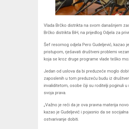
Vlada Brčko distrikta na svom današnjem zasi
Brčko distrikta BiH, na prijedlog Odjela za privr
Šef resornog odjela Pero Gudeljević, kazao 
pristupom, rješavati društveni problemi vezan
koja se kroz druge programe vlade teško mož
Jedan od uslova da bi preduzeće moglo dobit
zaposlenih u tom preduzeću budu iz društven
invaliditetom, osobe čiji su roditelji poginuli
svoja prava.
„Važno je reći da je ova pravna materija novos
kazao je Gudeljević i pojasnio da se socijalna
ostvarivanje dobiti.