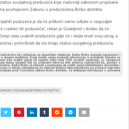
ti status socijalnog preduzeća koje zadovolji zakonom propisane
prema postojećem Zakonu o preduzećima Brčko distrikta.
ijalnih poduzeća je da će prilikom same odluke o raspodjeli
ani i radnici tih poduzeća“, rekao je Gudeljević i dodao da će
ćenje rada ovakvih preduzeća gdje će i vlada imati svoj uticaj, a
zećima i potvrđivati da oni imaju status socijalnog preduzeća.
ww.radiobrcko.ba) isključivo su vlasništvo redakcije. Radio Brčko dopušta ograničeno i
u drugim medijima. Drugi mediji smiju prenijeti informacije iz pojedinih članaka sa
učivo kao kratku vijest od najviše četiri reda (300 slovnih znakova), uz obavezno
ja dužna objaviti link na originalni tekst na web stranicu radiobrcko.ba, ukoliko s
ovima. Radio Brčko je odlučan u nastojanju da zaštiti svoje intelektualno vlasništvo i
ormacija iz teksta objavljenog na internet stranici www.radiobrcko.ba prenese suprotno
 postupak pred Osnovnim sudom Brčko distrikta. Za detaljnije informacije o uslovima
ZAKON O SOCIJALNOM PREDUZETNIŠTVU