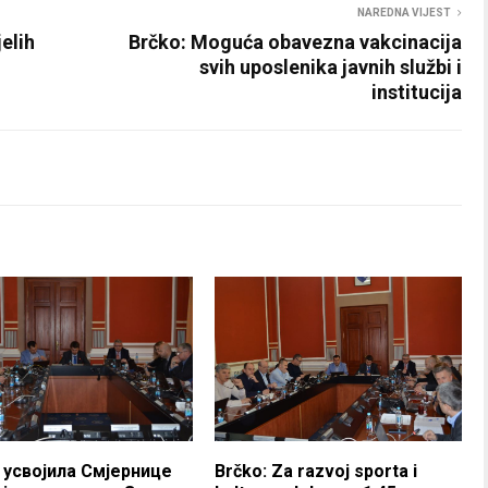
NAREDNA VIJEST
elih
Brčko: Moguća obavezna vakcinacija
svih uposlenika javnih službi i
institucija
 усвојила Смјернице
Brčko: Za razvoj sporta i