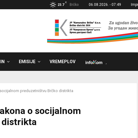
C
Brčko
06.08.2026. - 07:49
Imp
23.7
IN
EMISIJE
VREMEPLOV
˼
socijalnom preduzetništvu Brčko distrikta
Zakona o socijalnom
distrikta