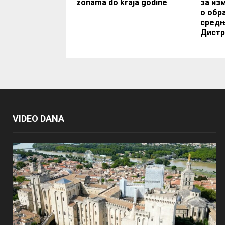
zonama do kraja godine
за из
о обр
сред
Дистр
VIDEO DANA