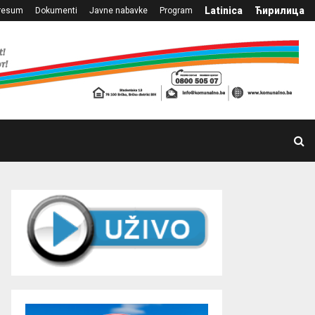
Latinica
Ћирилица
resum
Dokumenti
Javne nabavke
Program