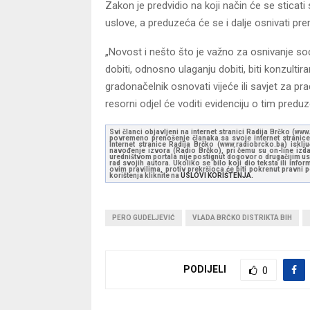
Zakon je predvidio na koji način će se stica
uslove, a preduzeća će se i dalje osnivati 
„Novost i nešto što je važno za osnivanje soc
dobiti, odnosno ulaganju dobiti, biti konzultir
gradonačelnik osnovati vijeće ili savjet za pra
resorni odjel će voditi evidenciju o tim predu
Svi članci objavljeni na internet stranici Radija Brčko (w
povremeno prenošenje članaka sa svoje internet stranice 
Internet stranice Radija Brčko (www.radiobrcko.ba) isklj
navođenje izvora (Radio Brčko), pri čemu su on-line izdan
uredništvom portala nije postignut dogovor o drugačijim usl
rad svojih autora. Ukoliko se bilo koji dio teksta ili inf
ovim pravilima, protiv prekršioca će biti pokrenut pravni
korištenja kliknite na
USLOVI KORIŠTENJA.
PERO GUDELJEVIĆ
VLADA BRČKO DISTRIKTA BIH
PODIJELI
0