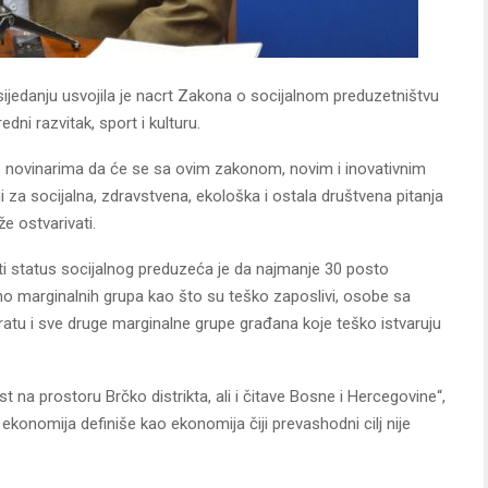
jedanju usvojila je nacrt Zakona o socijalnom preduzetništvu
edni razvitak, sport i kulturu.
je novinarima da će se sa ovim zakonom, novim i inovativnim
i za socijalna, zdravstvena, ekološka i ostala društvena pitanja
e ostvarivati.
i status socijalnog preduzeća je da najmanje 30 posto
o marginalnih grupa kao što su teško zaposlivi, osobe sa
 u ratu i sve druge marginalne grupe građana koje teško istvaruju
t na prostoru Brčko distrikta, ali i čitave Bosne i Hercegovine“,
 ekonomija definiše kao ekonomija čiji prevashodni cilj nije