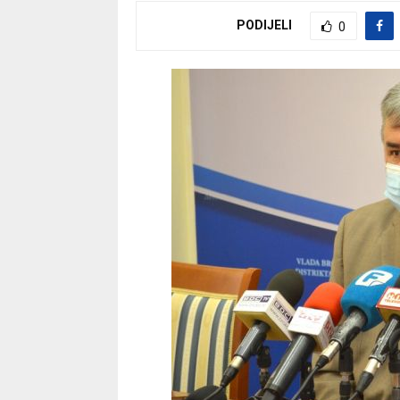
PODIJELI
0