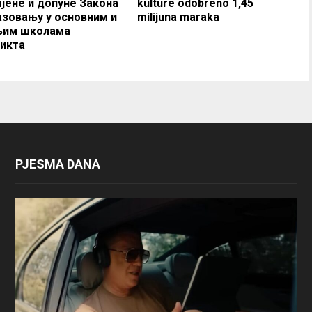
мјене и допуне Закона
kulture odobreno 1,45
азовању у основним и
milijuna maraka
њим школама
икта
PJESMA DANA